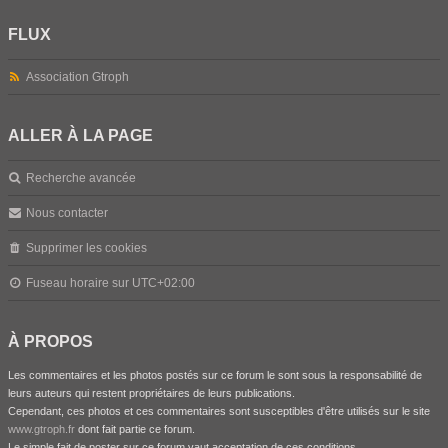
FLUX
Association Gtroph
ALLER À LA PAGE
Recherche avancée
Nous contacter
Supprimer les cookies
Fuseau horaire sur
UTC+02:00
À PROPOS
Les commentaires et les photos postés sur ce forum le sont sous la responsabilité de
leurs auteurs qui restent propriétaires de leurs publications.
Cependant, ces photos et ces commentaires sont susceptibles d'être utilisés sur le site
www.gtroph.fr
dont fait partie ce forum.
Le simple fait de poster sur ce forum vaut acceptation de ces conditions.