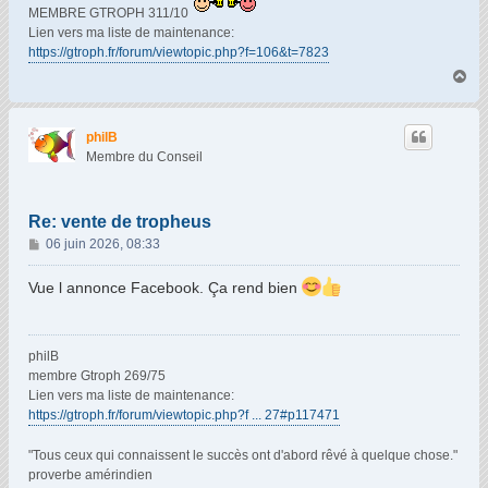
MEMBRE GTROPH 311/10
Lien vers ma liste de maintenance:
https://gtroph.fr/forum/viewtopic.php?f=106&t=7823
H
a
u
t
philB
Membre du Conseil
Re: vente de tropheus
M
06 juin 2026, 08:33
e
s
Vue l annonce Facebook. Ça rend bien
s
a
g
philB
e
membre Gtroph 269/75
Lien vers ma liste de maintenance:
https://gtroph.fr/forum/viewtopic.php?f ... 27#p117471
"Tous ceux qui connaissent le succès ont d'abord rêvé à quelque chose."
proverbe amérindien