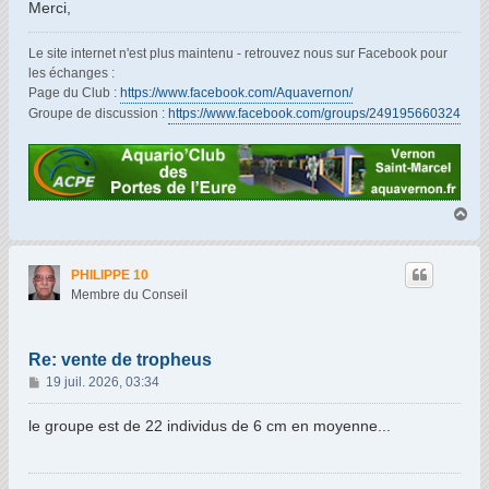
Merci,
Le site internet n'est plus maintenu - retrouvez nous sur Facebook pour
les échanges :
Page du Club :
https://www.facebook.com/Aquavernon/
Groupe de discussion :
https://www.facebook.com/groups/249195660324
H
a
u
t
PHILIPPE 10
Membre du Conseil
Re: vente de tropheus
M
19 juil. 2026, 03:34
e
s
le groupe est de 22 individus de 6 cm en moyenne...
s
a
g