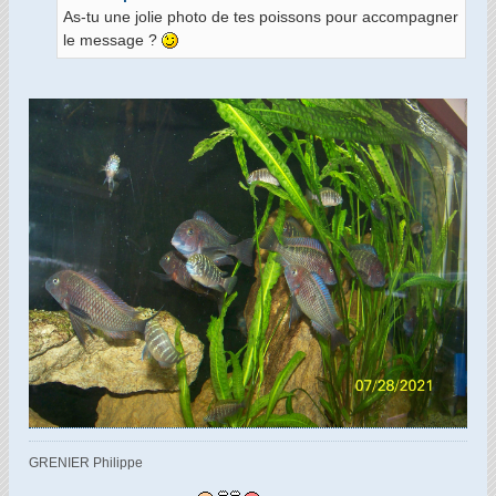
a
As-tu une jolie photo de tes poissons pour accompagner
g
le message ?
e
GRENIER Philippe