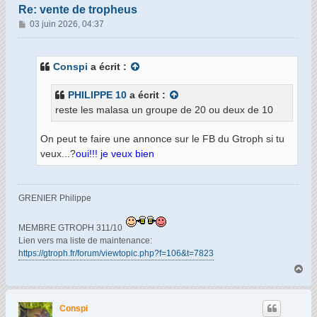
Re: vente de tropheus
M
03 juin 2026, 04:37
e
s
s
Conspi
a écrit :
a
g
PHILIPPE 10
a écrit :
e
reste les malasa un groupe de 20 ou deux de 10
On peut te faire une annonce sur le FB du Gtroph si tu
veux...?
oui!!! je veux bien
GRENIER Philippe
MEMBRE GTROPH 311/10
Lien vers ma liste de maintenance:
https://gtroph.fr/forum/viewtopic.php?f=106&t=7823
H
a
u
t
Conspi