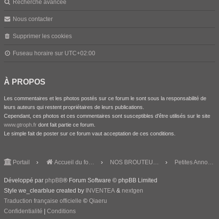
Recherche avancée
Nous contacter
Supprimer les cookies
Fuseau horaire sur
UTC+02:00
À PROPOS
Les commentaires et les photos postés sur ce forum le sont sous la responsabilité de
leurs auteurs qui restent propriétaires de leurs publications.
Cependant, ces photos et ces commentaires sont susceptibles d'être utilisés sur le site
www.gtroph.fr
dont fait partie ce forum.
Le simple fait de poster sur ce forum vaut acceptation de ces conditions.
Portail
Accueil du forum
NOS BROUTEURS & CO
Petites Annonces
Développé par
phpBB
® Forum Software © phpBB Limited
Style we_clearblue created by
INVENTEA
&
nextgen
Traduction française officielle
©
Qiaeru
Confidentialité
|
Conditions