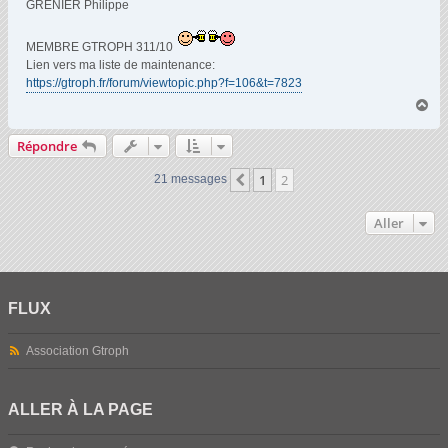
GRENIER Philippe
e
MEMBRE GTROPH 311/10
Lien vers ma liste de maintenance:
https://gtroph.fr/forum/viewtopic.php?f=106&t=7823
H
a
u
Répondre
t
1
2
Précédent
21 messages
Aller
FLUX
Association Gtroph
ALLER À LA PAGE