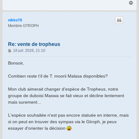
H
a
u
t
nikko78
Membre GTROPH
Re: vente de tropheus
M
18 juil. 2026, 21:10
e
s
Bonsoir,
s
a
Combien reste t'il de T. moorii Malasa disponibles?
g
e
Mon club aimerait changer d'espèce de Tropheus, notre
groupe de duboisi Maswa se fait vieux et décline lentement
mais surement...
L'espèce souhaitée n'est pas encore statuée en interne, mais
si on peut en trouver des sympas via le Gtroph, je peux
essayer d'orienter la décision