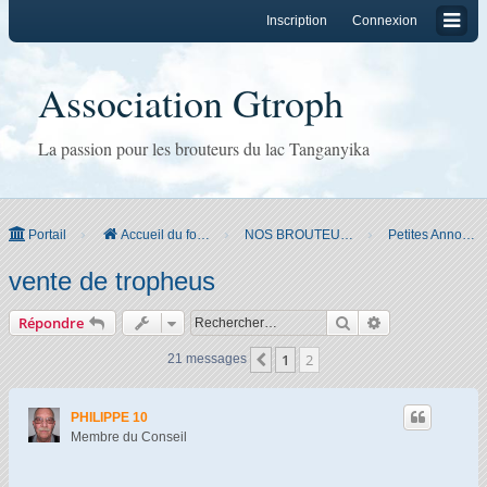
Inscription
Connexion
Association Gtroph
La passion pour les brouteurs du lac Tanganyika
Portail
Accueil du forum
NOS BROUTEURS & CO
Petites Annonces
vente de tropheus
Rechercher
Recherche ava
Répondre
1
2
Précédent
21 messages
PHILIPPE 10
Membre du Conseil