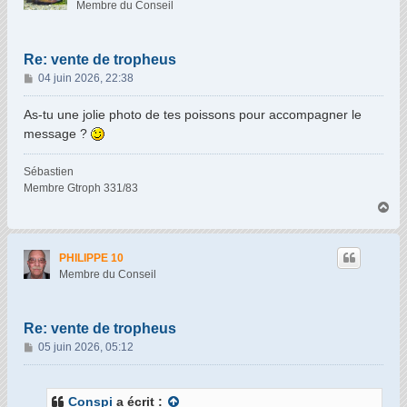
Membre du Conseil
Re: vente de tropheus
M
04 juin 2026, 22:38
e
s
As-tu une jolie photo de tes poissons pour accompagner le
s
message ?
a
g
Sébastien
e
Membre Gtroph 331/83
H
a
u
t
PHILIPPE 10
Membre du Conseil
Re: vente de tropheus
M
05 juin 2026, 05:12
e
s
s
Conspi
a écrit :