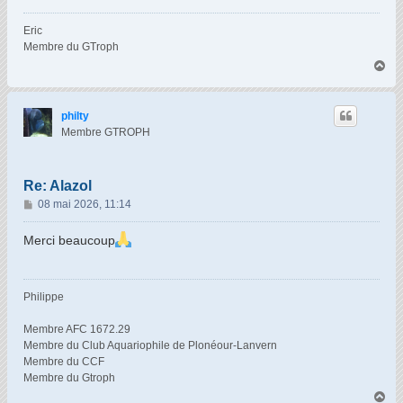
Eric
Membre du GTroph
H
a
u
t
philty
Membre GTROPH
Re: Alazol
M
08 mai 2026, 11:14
e
s
Merci beaucoup
s
a
g
Philippe
e
Membre AFC 1672.29
Membre du Club Aquariophile de Plonéour-Lanvern
Membre du CCF
Membre du Gtroph
H