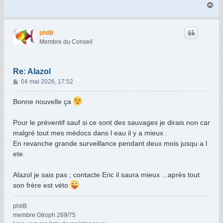
H
a
u
t
philB
Membre du Conseil
Re: Alazol
M
04 mai 2026, 17:52
e
s
Bonne nouvelle ça
s
a
Pour le préventif sauf si ce sont des sauvages je dirais non car
g
malgré tout mes médocs dans l eau il y a mieux .
e
En revanche grande surveillance pendant deux mois jusqu a l
ete.
Alazol je sais pas ; contacte Eric il saura mieux ...après tout
son frère est véto
philB
membre Gtroph 269/75