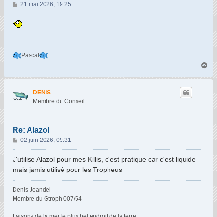
M
21 mai 2026, 19:25
e
s
s
a
g
Pascal
e
H
a
u
t
DENIS
Membre du Conseil
Re: Alazol
M
02 juin 2026, 09:31
e
s
J'utilise Alazol pour mes Killis, c'est pratique car c'est liquide
s
mais jamis utilisé pour les Tropheus
a
g
Denis Jeandel
e
Membre du Gtroph 007/54
Faisons de la mer le plus bel endroit de la terre