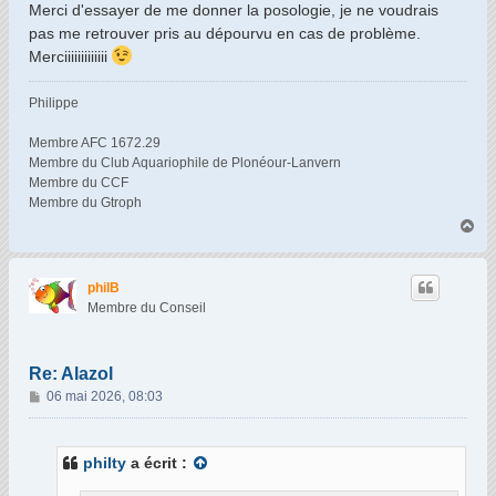
Merci d'essayer de me donner la posologie, je ne voudrais
pas me retrouver pris au dépourvu en cas de problème.
Merciiiiiiiiiiiii
Philippe
Membre AFC 1672.29
Membre du Club Aquariophile de Plonéour-Lanvern
Membre du CCF
Membre du Gtroph
H
a
u
t
philB
Membre du Conseil
Re: Alazol
M
06 mai 2026, 08:03
e
s
s
philty
a écrit :
a
g