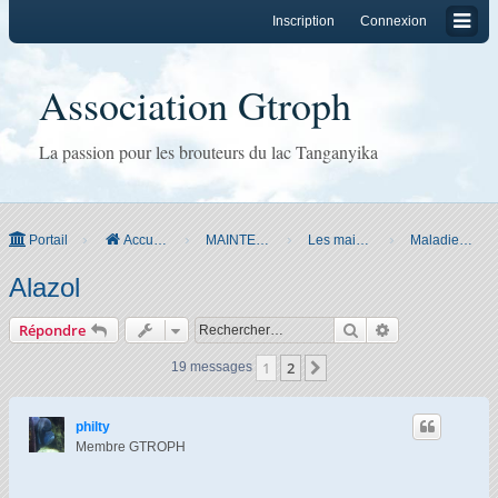
Inscription
Connexion
Association Gtroph
La passion pour les brouteurs du lac Tanganyika
Portail
Accueil du forum
MAINTENANCE
Les maintenir
Maladies et traitements
Alazol
Rechercher
Recherche ava
Répondre
1
2
Suivant
19 messages
philty
Membre GTROPH