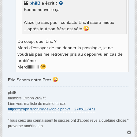
philB
a écrit :
e
Bonne nouvelle ça
Alazol je sais pas ; contacte Eric il saura mieux
...après tout son frère est véto
Du coup, quel Éric ?
Merci d'essayer de me donner la posologie, je ne
voudrais pas me retrouver pris au dépourvu en cas de
problème.
Merciiiiiiiiiiiii
Eric Schom notre Prez
philB
membre Gtroph 269/75
Lien vers ma liste de maintenance:
https://gtroph.fr/forum/viewtopic.php?f ... 27#p117471
"Tous ceux qui connaissent le succès ont d'abord rêvé à quelque chose."
proverbe amérindien
H