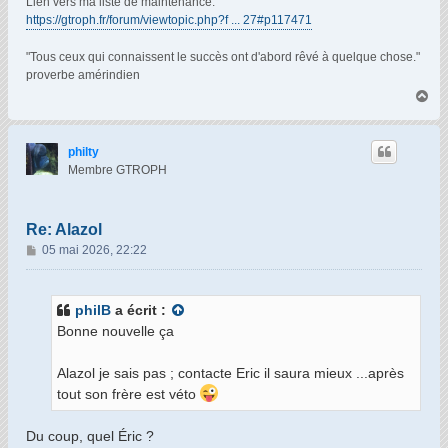
Lien vers ma liste de maintenance:
https://gtroph.fr/forum/viewtopic.php?f ... 27#p117471
"Tous ceux qui connaissent le succès ont d'abord rêvé à quelque chose."
proverbe amérindien
H
a
u
t
philty
Membre GTROPH
Re: Alazol
M
05 mai 2026, 22:22
e
s
s
philB
a écrit :
a
Bonne nouvelle ça
g
e
Alazol je sais pas ; contacte Eric il saura mieux ...après
tout son frère est véto
Du coup, quel Éric ?