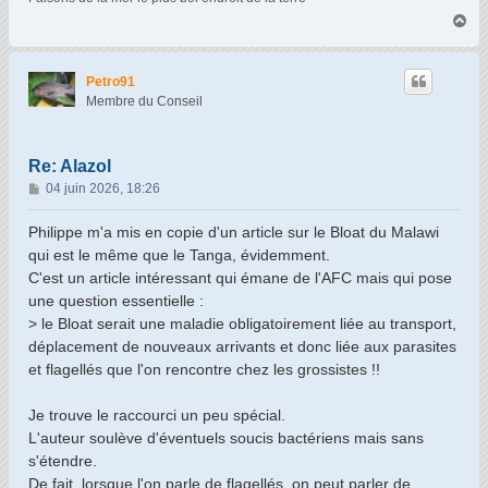
H
a
u
t
Petro91
Membre du Conseil
Re: Alazol
M
04 juin 2026, 18:26
e
s
Philippe m'a mis en copie d'un article sur le Bloat du Malawi
s
qui est le même que le Tanga, évidemment.
a
C'est un article intéressant qui émane de l'AFC mais qui pose
g
une question essentielle :
e
> le Bloat serait une maladie obligatoirement liée au transport,
déplacement de nouveaux arrivants et donc liée aux parasites
et flagellés que l'on rencontre chez les grossistes !!
Je trouve le raccourci un peu spécial.
L'auteur soulève d'éventuels soucis bactériens mais sans
s'étendre.
De fait, lorsque l'on parle de flagellés, on peut parler de