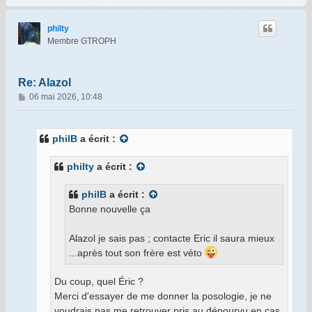
a
u
t
philty
Membre GTROPH
Re: Alazol
M
06 mai 2026, 10:48
e
s
s
philB
a écrit :
a
g
philty
a écrit :
e
philB
a écrit :
Bonne nouvelle ça
Alazol je sais pas ; contacte Eric il saura mieux
...après tout son frère est véto
Du coup, quel Éric ?
Merci d'essayer de me donner la posologie, je ne
voudrais pas me retrouver pris au dépourvu en cas