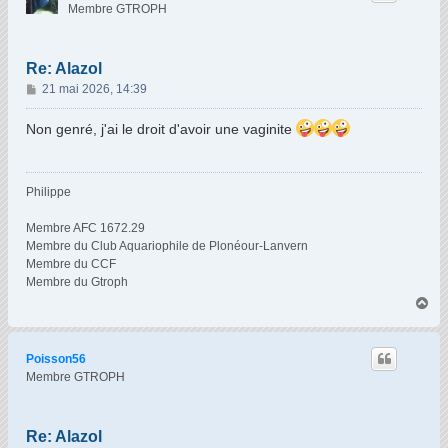
Membre GTROPH
Re: Alazol
M
21 mai 2026, 14:39
e
s
Non genré, j'ai le droit d'avoir une vaginite
s
a
g
Philippe
e
Membre AFC 1672.29
Membre du Club Aquariophile de Plonéour-Lanvern
Membre du CCF
Membre du Gtroph
H
a
u
t
Poisson56
Membre GTROPH
Re: Alazol