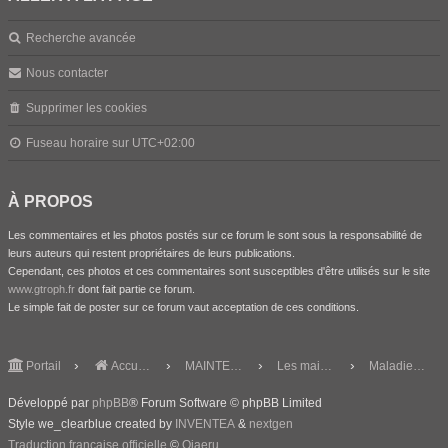
Recherche avancée
Nous contacter
Supprimer les cookies
Fuseau horaire sur
UTC+02:00
À PROPOS
Les commentaires et les photos postés sur ce forum le sont sous la responsabilité de
leurs auteurs qui restent propriétaires de leurs publications.
Cependant, ces photos et ces commentaires sont susceptibles d'être utilisés sur le site
www.gtroph.fr
dont fait partie ce forum.
Le simple fait de poster sur ce forum vaut acceptation de ces conditions.
Portail
Accueil du forum
MAINTENANCE
Les maintenir
Maladies et traitements
Développé par
phpBB
® Forum Software © phpBB Limited
Style we_clearblue created by
INVENTEA
&
nextgen
Traduction française officielle
©
Qiaeru