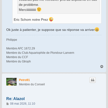
de problème.
Merciiiiiiiiiiiii
Eric Schom notre Prez
Ok juste à patienter, je suppose que sa réponse va arriver
Philippe
Membre AFC 1672.29
Membre du Club Aquariophile de Plonéour-Lanvern
Membre du CCF
Membre du Gtroph
H
a
u
t
Petro91
Membre du Conseil
Re: Alazol
M
08 mai 2026, 11:10
e