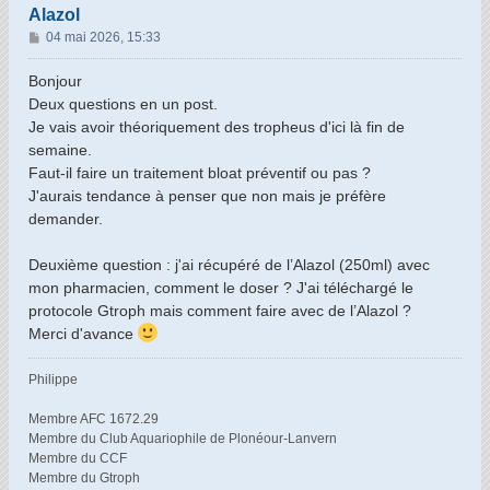
Alazol
M
04 mai 2026, 15:33
e
s
Bonjour
s
Deux questions en un post.
a
Je vais avoir théoriquement des tropheus d'ici là fin de
g
semaine.
e
Faut-il faire un traitement bloat préventif ou pas ?
J'aurais tendance à penser que non mais je préfère
demander.
Deuxième question : j'ai récupéré de l’Alazol (250ml) avec
mon pharmacien, comment le doser ? J'ai téléchargé le
protocole Gtroph mais comment faire avec de l’Alazol ?
Merci d'avance
Philippe
Membre AFC 1672.29
Membre du Club Aquariophile de Plonéour-Lanvern
Membre du CCF
Membre du Gtroph