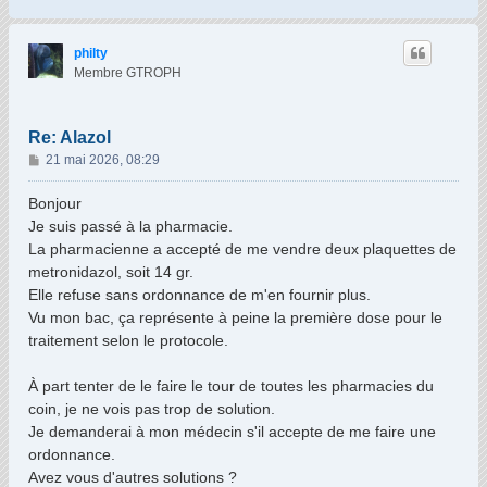
a
u
t
philty
Membre GTROPH
Re: Alazol
M
21 mai 2026, 08:29
e
s
Bonjour
s
Je suis passé à la pharmacie.
a
La pharmacienne a accepté de me vendre deux plaquettes de
g
metronidazol, soit 14 gr.
e
Elle refuse sans ordonnance de m'en fournir plus.
Vu mon bac, ça représente à peine la première dose pour le
traitement selon le protocole.
À part tenter de le faire le tour de toutes les pharmacies du
coin, je ne vois pas trop de solution.
Je demanderai à mon médecin s'il accepte de me faire une
ordonnance.
Avez vous d'autres solutions ?