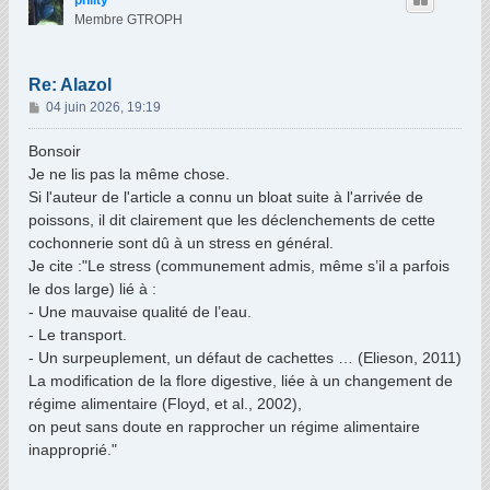
philty
Membre GTROPH
Re: Alazol
M
04 juin 2026, 19:19
e
s
Bonsoir
s
Je ne lis pas la même chose.
a
Si l'auteur de l'article a connu un bloat suite à l'arrivée de
g
poissons, il dit clairement que les déclenchements de cette
e
cochonnerie sont dû à un stress en général.
Je cite :"Le stress (communement admis, même s’il a parfois
le dos large) lié à :
- Une mauvaise qualité de l’eau.
- Le transport.
- Un surpeuplement, un défaut de cachettes … (Elieson, 2011)
La modification de la flore digestive, liée à un changement de
régime alimentaire (Floyd, et al., 2002),
on peut sans doute en rapprocher un régime alimentaire
inapproprié."