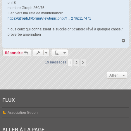
philB
membre Gtroph 269/75
Lien vers ma liste de maintenance:
https://gtroph.fr/forum/viewtopic.php?f ... 27#p117471
"Tous ceux qui connaissent le succès ont d'abord rêvé à quelque chose."
proverbe amérindien
H
a
u
Répondre
t
1
2
Suivant
19 messages
Aller
FLUX
Association Gtroph
ALLER À LA PAGE