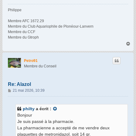
Philippe
Membre AFC 1672.29
Membre du Club Aquariophile de Plonéour-Lanvern
Membre du CCF
Membre du Gtroph
H
a
u
t
Petro91
Membre du Conseil
Re: Alazol
M
21 mai 2026, 10:39
e
s
s
philty
a écrit :
a
Bonjour
g
Je suis passé à la pharmacie.
e
La pharmacienne a accepté de me vendre deux
plaquettes de metronidazol, soit 14 gr.