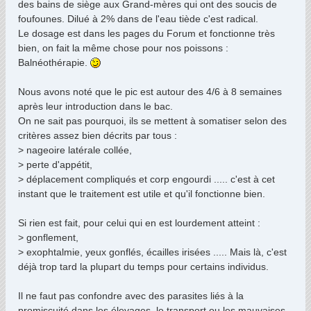
des bains de siège aux Grand-mères qui ont des soucis de
foufounes. Dilué à 2% dans de l'eau tiède c'est radical.
Le dosage est dans les pages du Forum et fonctionne très
bien, on fait la même chose pour nos poissons :
Balnéothérapie.
Nous avons noté que le pic est autour des 4/6 à 8 semaines
après leur introduction dans le bac.
On ne sait pas pourquoi, ils se mettent à somatiser selon des
critères assez bien décrits par tous :
> nageoire latérale collée,
> perte d'appétit,
> déplacement compliqués et corp engourdi ..... c'est à cet
instant que le traitement est utile et qu'il fonctionne bien.
Si rien est fait, pour celui qui en est lourdement atteint :
> gonflement,
> exophtalmie, yeux gonflés, écailles irisées ..... Mais là, c'est
déjà trop tard la plupart du temps pour certains individus.
Il ne faut pas confondre avec des parasites liés à la
promiscuité dans les élevages, le transport ou les mauvaises