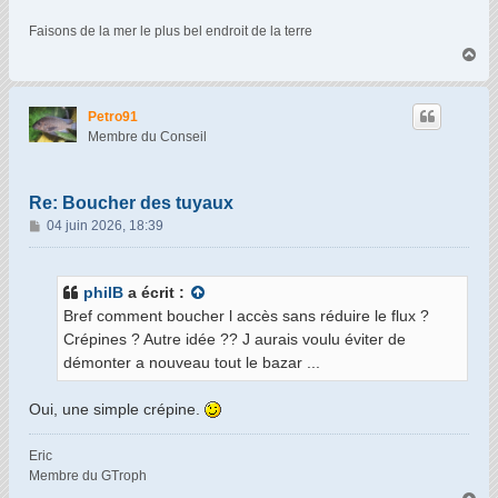
Faisons de la mer le plus bel endroit de la terre
H
a
u
t
Petro91
Membre du Conseil
Re: Boucher des tuyaux
M
04 juin 2026, 18:39
e
s
s
philB
a écrit :
a
Bref comment boucher l accès sans réduire le flux ?
g
Crépines ? Autre idée ?? J aurais voulu éviter de
e
démonter a nouveau tout le bazar ...
Oui, une simple crépine.
Eric
Membre du GTroph