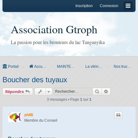
Inscription
Connexion
Association Gtroph
La passion pour les brouteurs du lac Tanganyika
Portail
Accueil du forum
MAINTENANCE
La vitrine Gtroph
Nos trucs et bricolages
Boucher des tuyaux
Rechercher
Recherche ava
Répondre
3 messages • Page
1
sur
1
philB
Membre du Conseil