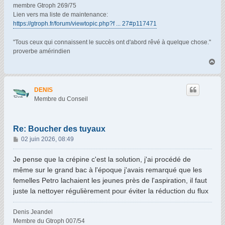
membre Gtroph 269/75
Lien vers ma liste de maintenance:
https://gtroph.fr/forum/viewtopic.php?f ... 27#p117471
"Tous ceux qui connaissent le succès ont d'abord rêvé à quelque chose."
proverbe amérindien
H
a
u
t
DENIS
Membre du Conseil
Re: Boucher des tuyaux
M
02 juin 2026, 08:49
e
s
Je pense que la crépine c'est la solution, j'ai procédé de
s
même sur le grand bac à l'époque j'avais remarqué que les
a
femelles Petro lachaient les jeunes près de l'aspiration, il faut
g
juste la nettoyer régulièrement pour éviter la réduction du flux
e
Denis Jeandel
Membre du Gtroph 007/54