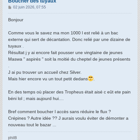
Boucher des tuyaux
M
02 juin 2026, 07:55
e
s
Bonjour
s
a
Comme vous le savez ma mon 1000 l est relié à un bac
g
externe qui sert de décantation. Donc relié par une dizaine de
e
tuyaux .
Résultat j y ai encore fait pousser une vingtaine de jeunes
Maswa " aspirés " soit la moitié du cheptel de jeunes présents
.
J ai pu trouver un accueil chez Silver.
Mais hier encore vu un tout petit dedans
.
En des temps où placer des Tropheus était aisé c eût ete pain
béni lol ; mais aujourd hui....
Bref comment boucher l accès sans réduire le flux ?
Crépines ? Autre idée ?? J aurais voulu éviter de démonter a
nouveau tout le bazar ...
philB