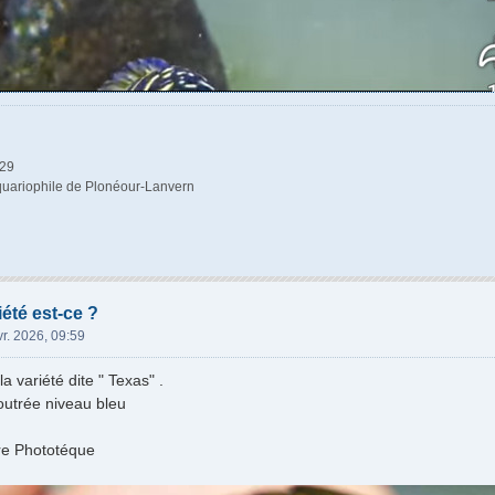
29
uariophile de Plonéour-Lanvern
iété est-ce ?
vr. 2026, 09:59
 variété dite " Texas" .
outrée niveau bleu
tre Phototéque