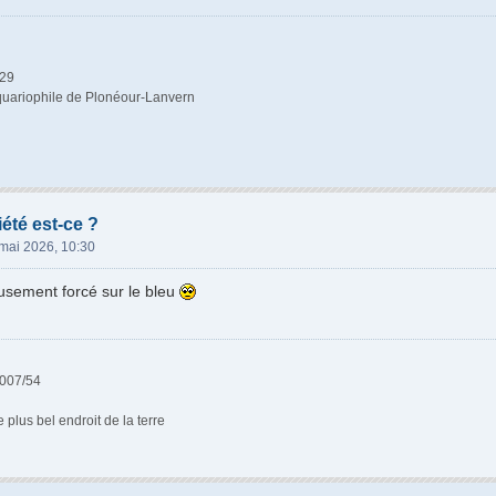
29
uariophile de Plonéour-Lanvern
iété est-ce ?
mai 2026, 10:30
usement forcé sur le bleu
007/54
 plus bel endroit de la terre