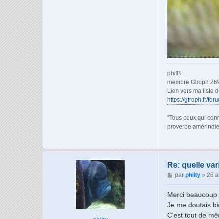
philB
membre Gtroph 26
Lien vers ma liste 
https://gtroph.fr/fo
"Tous ceux qui conn
proverbe amérindi
Re: quelle var
M
par
philty
»
26 a
e
s
Merci beaucoup
s
Je me doutais bie
a
C'est tout de mê
g