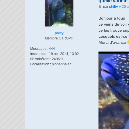
quelle variété
M
par
philty
»
26 a
e
s
Bonjour à tous
s
Je viens de voir 
a
Je les trouve su
g
philty
Lesquels est-ce 
e
Membre GTROPH
Merci d'avance
Messages :
444
Inscription :
19 oct. 2014, 13:02
N° Adhérent :
249/29
Localisation :
plobannalec