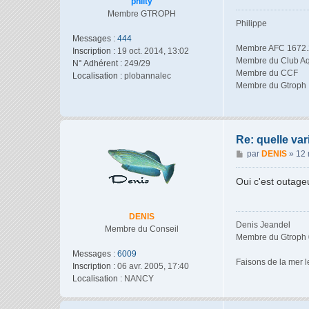
philty
e
Membre GTROPH
Philippe
Messages :
444
Membre AFC 1672.
Inscription :
19 oct. 2014, 13:02
Membre du Club Aq
N° Adhérent :
249/29
Membre du CCF
Localisation :
plobannalec
Membre du Gtroph
Re: quelle var
M
par
DENIS
»
12 
e
s
Oui c'est outage
s
a
g
DENIS
Denis Jeandel
e
Membre du Conseil
Membre du Gtroph 
Messages :
6009
Faisons de la mer le
Inscription :
06 avr. 2005, 17:40
Localisation :
NANCY