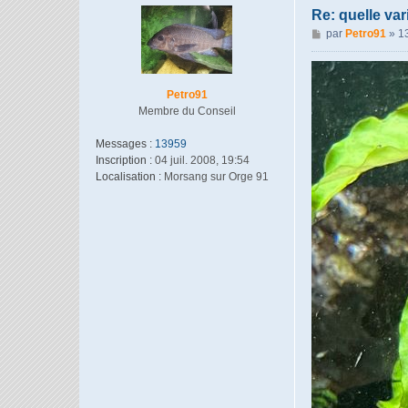
Re: quelle var
M
par
Petro91
»
1
e
s
s
Petro91
a
Membre du Conseil
g
e
Messages :
13959
Inscription :
04 juil. 2008, 19:54
Localisation :
Morsang sur Orge 91