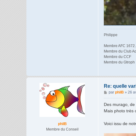
Philippe
Membre AFC 1672.
Membre du Club Aq
Membre du CCF
Membre du Gtroph
Re: quelle var
M
par
philB
»
26 a
e
s
Des murago, de la
s
Mais photo très 
a
g
Voici issu de no
philB
e
Membre du Conseil