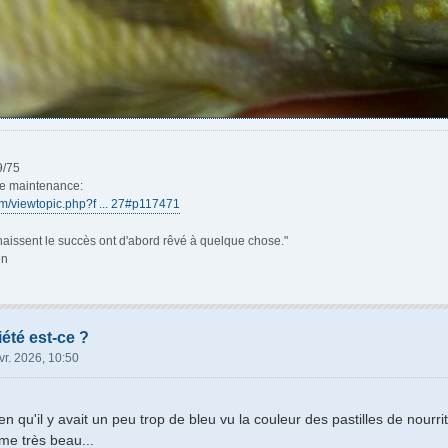
9/75
de maintenance:
rum/viewtopic.php?f ... 27#p117471
aissent le succès ont d'abord rêvé à quelque chose."
en
iété est-ce ?
vr. 2026, 10:50
n qu'il y avait un peu trop de bleu vu la couleur des pastilles de nourri
me très beau...