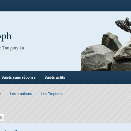
oph
ac Tanganyika
Sujets sans réponse
Sujets actifs
O
Les brouteurs
Les Tropheus
hercher
Recherche avancée