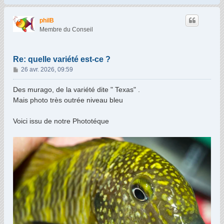
u
t
philB
Membre du Conseil
Re: quelle variété est-ce ?
M
26 avr. 2026, 09:59
e
s
Des murago, de la variété dite " Texas" .
s
Mais photo très outrée niveau bleu
a
g
Voici issu de notre Phototéque
e