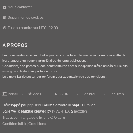
Nous contacter
Supprimer les cookies
Fuseau horaire sur
UTC+02:00
À PROPOS
Les commentaires et les photos postés sur ce forum le sont sous la responsabilité de
leurs auteurs qui restent propriétaires de leurs publications.
Cependant, ces photos et ces commentaires sont susceptibles d'être utilisés sur le site
www.gtroph.fr
dont fait partie ce forum.
Le simple fait de poster sur ce forum vaut acceptation de ces conditions.
Portail
Accueil du forum
NOS BROUTEURS & CO
Les brouteurs
Les Tropheus
Développé par
phpBB
® Forum Software © phpBB Limited
Style we_clearblue created by
INVENTEA
&
nextgen
Traduction française officielle
©
Qiaeru
Confidentialité
|
Conditions