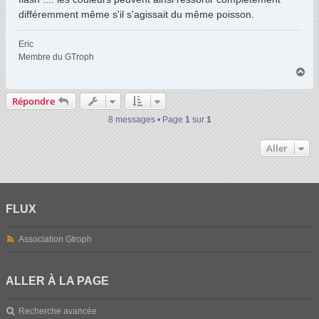
e
différemment même s'il s'agissait du même poisson.
Eric
Membre du GTroph
H
a
u
Répondre
t
8 messages • Page
1
sur
1
Aller
FLUX
Association Gtroph
ALLER À LA PAGE
Recherche avancée