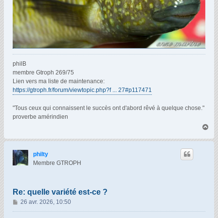
philB
membre Gtroph 269/75
Lien vers ma liste de maintenance:
https://gtroph.fr/forum/viewtopic.php?f ... 27#p117471
"Tous ceux qui connaissent le succès ont d'abord rêvé à quelque chose."
proverbe amérindien
H
a
u
t
philty
Membre GTROPH
Re: quelle variété est-ce ?
M
26 avr. 2026, 10:50
e