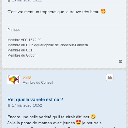
13 mai 2026, 19:22
e
s
C'est vraiment un tropheus que je trouve très beau
s
a
g
Philippe
e
Membre AFC 1672.29
Membre du Club Aquariophile de Plonéour-Lanvern
Membre du CCF
Membre du Gtroph
H
a
u
t
philB
Membre du Conseil
Re: quelle variété est-ce ?
M
17 mai 2026, 10:52
e
s
Encore une belle variété qu il faudrait diffuser
s
Jolie la photo de maman avec jeunes
je pourrais
a