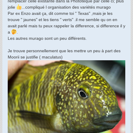
remplacer celle existante dans la Phototéque par celle ci; plus
g
jolie
...compliqué l organisation des variétés murago
e
Par ex Enzo avait ça, dit comme toi " Texas" ,mais je les
trouve " jaunes" et les tiens " verts" .il me semble qu on en
avait parlé mais tu peux rappeler la difference, si difference il y
a
.
Les autres murago sont un peu différents.
Je trouve personnellement que les mettre un peu à part des
Moorii se justifie ( maculatus)