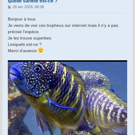
quelle variété est-ce ?
M
26 avr. 2026, 08:38
e
s
Bonjour à tous
s
Je viens de voir ces tropheus sur internet mais il n'y a pas
a
précisé l'espèce.
g
Je les trouve superbes
e
Lesquels est-ce ?
Merci d'avance