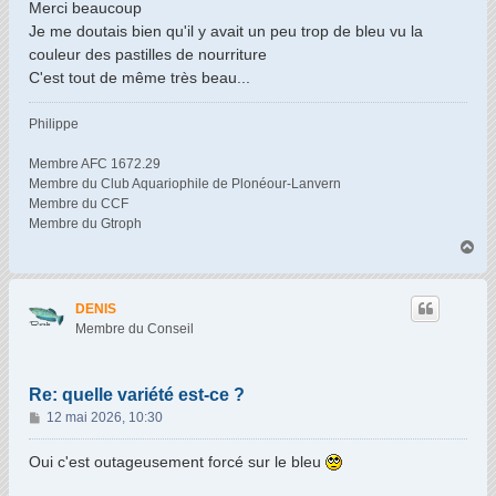
s
Merci beaucoup
s
Je me doutais bien qu'il y avait un peu trop de bleu vu la
a
couleur des pastilles de nourriture
g
C'est tout de même très beau...
e
Philippe
Membre AFC 1672.29
Membre du Club Aquariophile de Plonéour-Lanvern
Membre du CCF
Membre du Gtroph
H
a
u
t
DENIS
Membre du Conseil
Re: quelle variété est-ce ?
M
12 mai 2026, 10:30
e
s
Oui c'est outageusement forcé sur le bleu
s