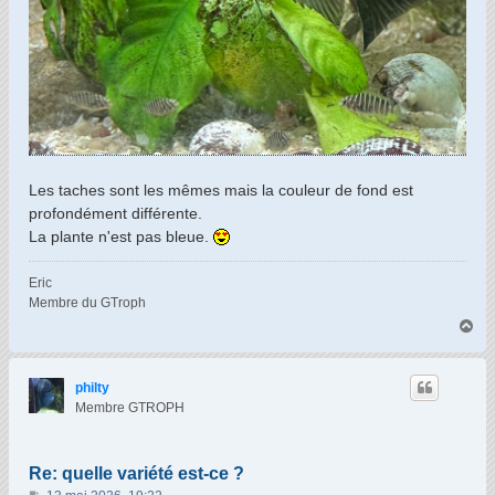
Les taches sont les mêmes mais la couleur de fond est
profondément différente.
La plante n'est pas bleue.
Eric
Membre du GTroph
H
a
u
t
philty
Membre GTROPH
Re: quelle variété est-ce ?
M