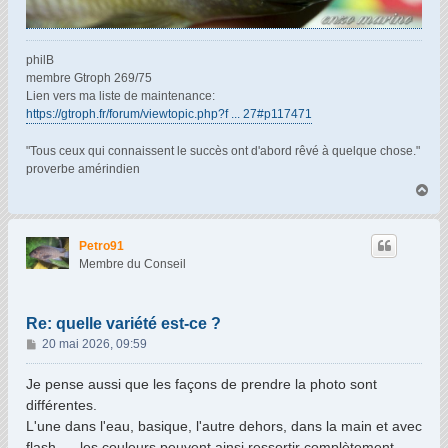
philB
membre Gtroph 269/75
Lien vers ma liste de maintenance:
https://gtroph.fr/forum/viewtopic.php?f ... 27#p117471
"Tous ceux qui connaissent le succès ont d'abord rêvé à quelque chose."
proverbe amérindien
H
a
u
t
Petro91
Membre du Conseil
Re: quelle variété est-ce ?
M
20 mai 2026, 09:59
e
s
Je pense aussi que les façons de prendre la photo sont
s
différentes.
a
L'une dans l'eau, basique, l'autre dehors, dans la main et avec
g
flash .... les couleurs peuvent ainsi ressortir complètement