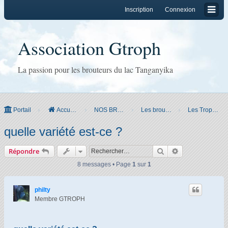
Inscription
Connexion
Association Gtroph
La passion pour les brouteurs du lac Tanganyika
Portail
Accueil du forum
NOS BROUTEURS & CO
Les brouteurs
Les Tropheus
quelle variété est-ce ?
Rechercher
Recherche ava
Répondre
8 messages • Page
1
sur
1
philty
Membre GTROPH