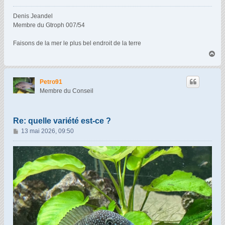
a
g
Denis Jeandel
e
Membre du Gtroph 007/54
Faisons de la mer le plus bel endroit de la terre
H
a
u
t
Petro91
Membre du Conseil
Re: quelle variété est-ce ?
M
13 mai 2026, 09:50
e
s
s
a
g
e