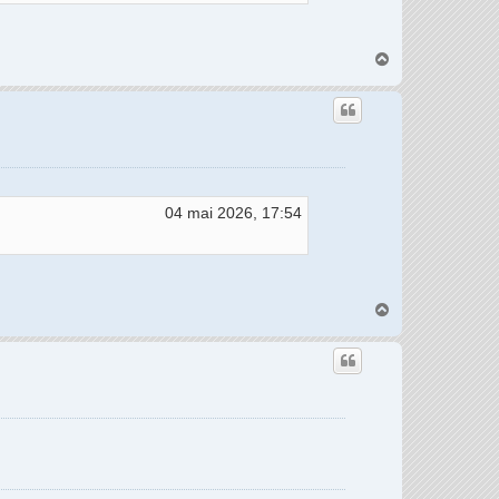
H
a
u
t
04 mai 2026, 17:54
H
a
u
t