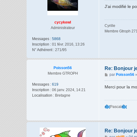
s
J'ai modifié le p
s
a
g
cycykewl
Cyrille
e
Administrateur
Membre Gtroph 27
Messages :
5868
Inscription :
01 févr. 2016, 13:26
N° Adhérent :
271/95
Poisson56
Re: Bonjour j
Membre GTROPH
M
par
Poisson56
e
Messages :
619
s
Merci pour la mod
Inscription :
06 janv. 2024, 14:21
s
Localisation :
Bretagne
a
g
Pascal
e
Re: Bonjour j
M