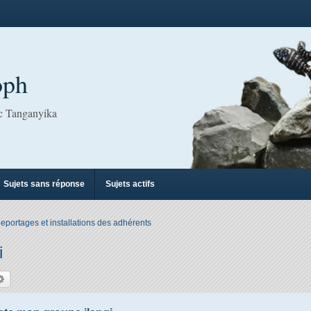
oph
ac Tanganyika
Sujets sans réponse
Sujets actifs
eportages et installations des adhérents
i
hercher
Recherche avancée