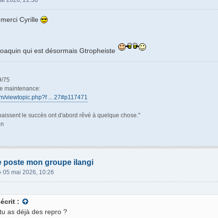
ai 2026, 22:38
; merci Cyrille
Joaquin qui est désormais Gtropheiste
9/75
de maintenance:
rum/viewtopic.php?f ... 27#p117471
aissent le succès ont d'abord rêvé à quelque chose."
en
e poste mon groupe ilangi
»
05 mai 2026, 10:26
écrit :
tu as déjà des repro ?