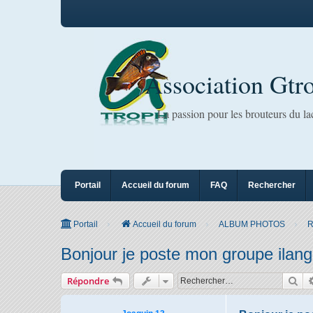
Association Gtr
La passion pour les brouteurs du l
Portail
Accueil du forum
FAQ
Rechercher
Portail
Accueil du forum
ALBUM PHOTOS
R
Bonjour je poste mon groupe ilang
Rec
Répondre