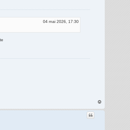
04 mai 2026, 17:30
te
H
a
u
t