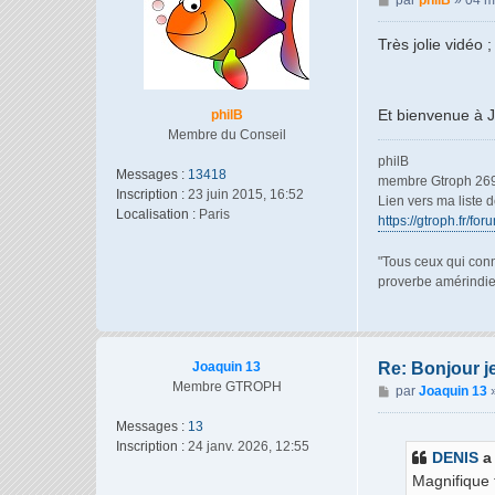
par
philB
»
04 m
e
s
Très jolie vidéo 
s
a
g
Et bienvenue à 
philB
e
Membre du Conseil
philB
Messages :
13418
membre Gtroph 26
Inscription :
23 juin 2015, 16:52
Lien vers ma liste 
Localisation :
Paris
https://gtroph.fr/fo
"Tous ceux qui conn
proverbe amérindi
Joaquin 13
Re: Bonjour j
Membre GTROPH
M
par
Joaquin 13
e
Messages :
13
s
Inscription :
24 janv. 2026, 12:55
s
DENIS
a 
a
Magnifique 
g