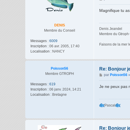
e
s
Magnifique tu as
s
a
g
DENIS
Denis Jeandel
e
Membre du Conseil
Membre du Gtroph 
Messages :
6009
Faisons de la mer le
Inscription :
06 avr. 2005, 17:40
Localisation :
NANCY
Poisson56
Re: Bonjour j
Membre GTROPH
M
par
Poisson56
e
Messages :
619
s
Je ne peux pas r
Inscription :
06 janv. 2024, 14:21
s
Localisation :
Bretagne
a
g
Pascal
e
Re: Bonjour j