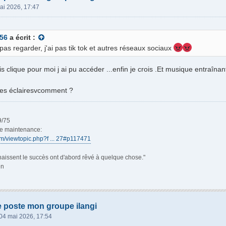
ai 2026, 17:47
56
a écrit :
pas regarder, j'ai pas tik tok et autres réseaux sociaux
 clique pour moi j ai pu accéder ...enfin je crois .Et musique entraînan
les éclairesvcomment ?
9/75
de maintenance:
rum/viewtopic.php?f ... 27#p117471
aissent le succès ont d'abord rêvé à quelque chose."
en
e poste mon groupe ilangi
04 mai 2026, 17:54