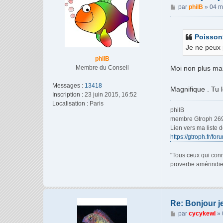
M
par
philB
»
04 m
e
s
s
Poisson
a
Je ne peux 
g
philB
e
Membre du Conseil
Moi non plus mais
Messages :
13418
Magnifique . Tu 
Inscription :
23 juin 2015, 16:52
Localisation :
Paris
philB
membre Gtroph 26
Lien vers ma liste 
https://gtroph.fr/fo
"Tous ceux qui conn
proverbe amérindi
Re: Bonjour j
M
par
cycykewl
»
e