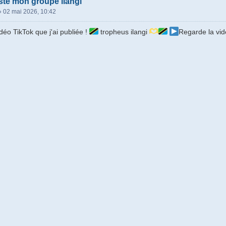
ste mon groupe ilangi
»
02 mai 2026, 10:42
déo TikTok que j'ai publiée !
tropheus ilangi
Regarde la vid