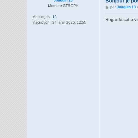
Joaquin 13
Bonjour je po
Membre GTROPH
M
par
Joaquin 13
e
Messages :
13
s
Regarde cette vi
Inscription :
24 janv. 2026, 12:55
s
a
g
e