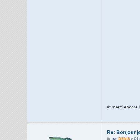
et merci encore
Re: Bonjour j
M
par
DENIS
»
04 