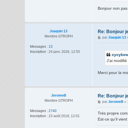
e
Bonjour non pas 
Joaquin 13
Re: Bonjour j
Membre GTROPH
M
par
Joaquin 13
e
Messages :
13
s
Inscription :
24 janv. 2026, 12:55
s
cycykew
a
J'ai modifié
g
e
Merci pour la mo
JeromeB
Re: Bonjour j
Membre GTROPH
M
par
JeromeB
»
e
Messages :
2740
s
Très propre com
Inscription :
23 août 2018, 12:01
s
Est-ce qu’il vien
a
g