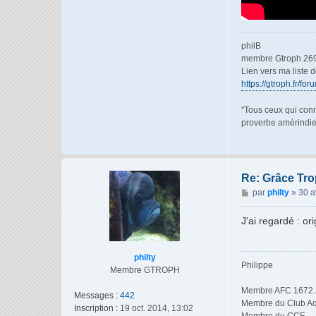
philB
membre Gtroph 26
Lien vers ma liste 
https://gtroph.fr/fo
"Tous ceux qui conn
proverbe amérindi
Re: Grâce Trop
M
par
philty
»
30 a
e
s
J'ai regardé : or
s
a
g
philty
Philippe
e
Membre GTROPH
Membre AFC 1672.
Messages :
442
Membre du Club Aq
Inscription :
19 oct. 2014, 13:02