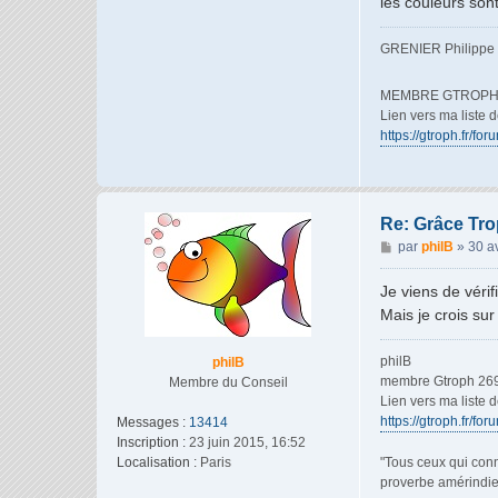
les couleurs son
GRENIER Philippe
MEMBRE GTROPH 
Lien vers ma liste 
https://gtroph.fr/f
Re: Grâce Trop
M
par
philB
»
30 a
e
s
Je viens de vérif
s
Mais je crois sur
a
g
philB
philB
e
membre Gtroph 26
Membre du Conseil
Lien vers ma liste 
https://gtroph.fr/fo
Messages :
13414
Inscription :
23 juin 2015, 16:52
Localisation :
Paris
"Tous ceux qui conn
proverbe amérindi