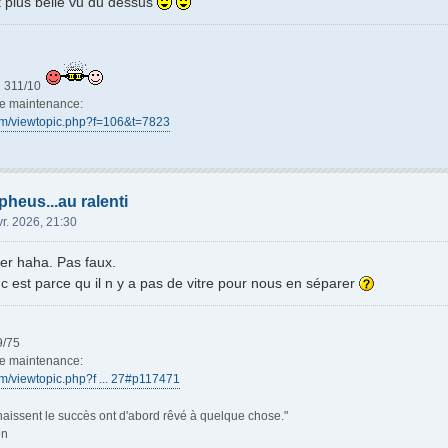
t plus belle vu du dessus
311/10
de maintenance:
orum/viewtopic.php?f=106&t=7823
heus...au ralenti
vr. 2026, 21:30
ier haha. Pas faux.
 c est parce qu il n y a pas de vitre pour nous en séparer
9/75
de maintenance:
rum/viewtopic.php?f ... 27#p117471
aissent le succès ont d'abord rêvé à quelque chose."
en