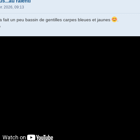
...au ralenti
vr. 2026, 09:13
 fait un peu bassin de gentilles carpes bleues et jaunes
.
e