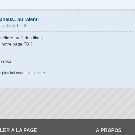
heus...au ralenti
mai 2026, 14:40
éliore au fil des films,
rs notre page FB ?
007/54
 plus bel endroit de la terre
LER À LA PAGE
À PROPOS