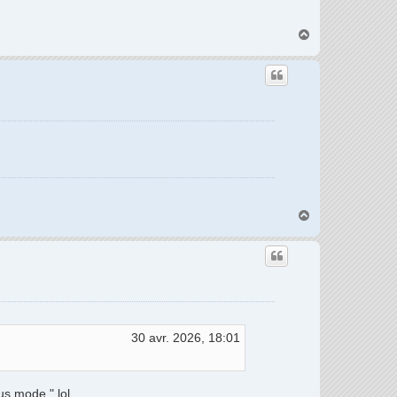
H
a
u
t
H
a
u
t
30 avr. 2026, 18:01
cus mode " lol