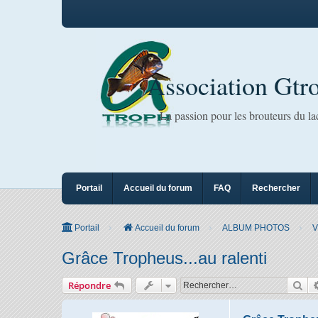
Association Gtr
La passion pour les brouteurs du l
Portail
Accueil du forum
FAQ
Rechercher
Portail
Accueil du forum
ALBUM PHOTOS
V
Grâce Tropheus...au ralenti
Rec
Répondre