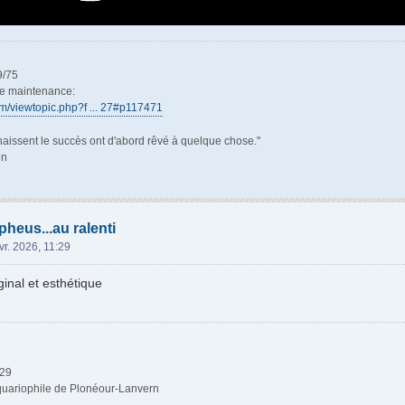
9/75
de maintenance:
rum/viewtopic.php?f ... 27#p117471
aissent le succès ont d'abord rêvé à quelque chose."
en
heus...au ralenti
vr. 2026, 11:29
iginal et esthétique
29
uariophile de Plonéour-Lanvern