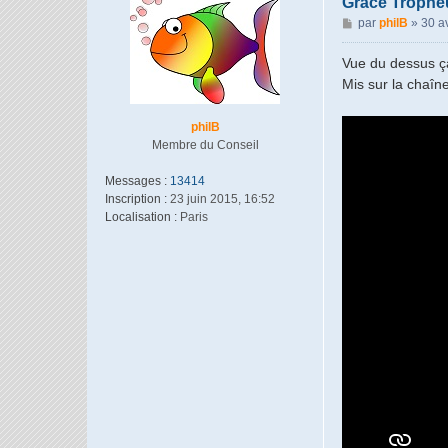
Grâce Tropheus
M
par
philB
»
30 a
e
s
Vue du dessus ça
s
Mis sur la chaîn
a
g
philB
e
Membre du Conseil
Messages :
13414
Inscription :
23 juin 2015, 16:52
Localisation :
Paris