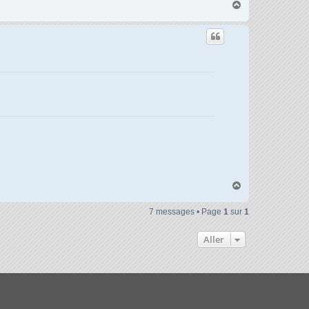
H
a
u
t
H
a
u
7 messages • Page
1
sur
1
t
Aller