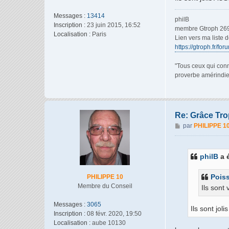
Messages :
13414
philB
Inscription :
23 juin 2015, 16:52
membre Gtroph 26
Localisation :
Paris
Lien vers ma liste 
https://gtroph.fr/fo
"Tous ceux qui conn
proverbe amérindi
Re: Grâce Trop
M
par
PHILIPPE 1
e
s
s
philB
a é
a
g
Pois
PHILIPPE 10
e
Membre du Conseil
Ils sont
Messages :
3065
Ils sont jol
Inscription :
08 févr. 2020, 19:50
Localisation :
aube 10130