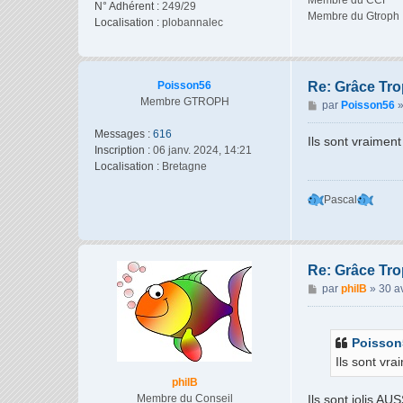
Membre du CCF
N° Adhérent :
249/29
Membre du Gtroph
Localisation :
plobannalec
Poisson56
Re: Grâce Trop
Membre GTROPH
M
par
Poisson56
e
Messages :
616
s
Ils sont vraimen
Inscription :
06 janv. 2024, 14:21
s
Localisation :
Bretagne
a
g
Pascal
e
Re: Grâce Trop
M
par
philB
»
30 a
e
s
s
Poisson
a
Ils sont vr
g
philB
e
Membre du Conseil
Ils sont jolis AU