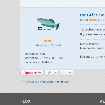
Re: Grâce Trop
M
par
DENIS
»
04 
e
s
Ta technique s'am
s
Il y a un lien ve
a
g
DENIS
Denis Jeandel
e
Membre du Conseil
Membre du Gtroph 
Messages :
6009
Faisons de la mer le
Inscription :
06 avr. 2005, 17:40
Localisation :
NANCY
Répondre
Revenir à « Vidéos des membres »
FLUX
AL