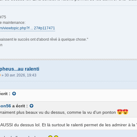
9/75
de maintenance:
rum/viewtopic.php?f ... 27#p117471
aissent le succès ont d'abord rêvé à quelque chose."
en
heus...au ralenti
0
»
30 avr. 2026, 19:43
crit :
son56
a écrit :
 vraiment plus beaux vu du dessus, comme la vu d'un ponton
is AUSSI du dessus lol. Et là surtout le ralenti permet de les admirer à la