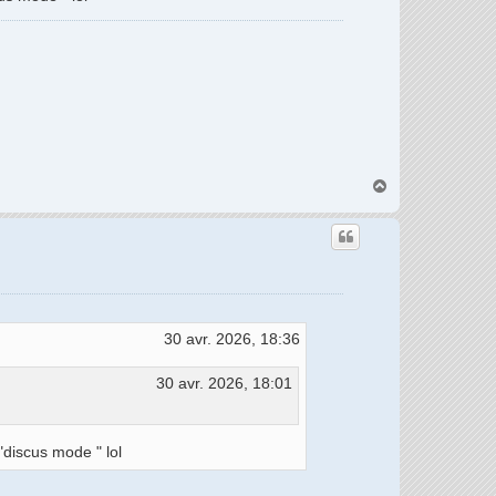
H
a
u
t
30 avr. 2026, 18:36
30 avr. 2026, 18:01
 "discus mode " lol