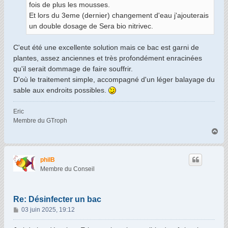
fois de plus les mousses.
Et lors du 3eme (dernier) changement d'eau j'ajouterais
un double dosage de Sera bio nitrivec.
C'eut été une excellente solution mais ce bac est garni de
plantes, assez anciennes et très profondément enracinées
qu'il serait dommage de faire souffrir.
D'où le traitement simple, accompagné d'un léger balayage du
sable aux endroits possibles.
Eric
Membre du GTroph
H
a
u
t
philB
Membre du Conseil
Re: Désinfecter un bac
M
03 juin 2025, 19:12
e
s