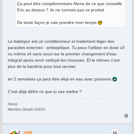
a
Ça peut être complémentaire Alexis de ce que conseillé
g
Eric au dessus ? Je ne connais pas ce produit
e
De toute façon je vais prendre mon temps
Le baktopur est un conditionneur et traitement léger des
parasites externes : antiseptique. Tu peux l'utiliser en dose x3
ou même x4 sans souci sur le premier changement d'eau
intégral après avoir nettoyé les mousses. Et le nitrivec c'est
plus de la bactérie pour tout recréer.
en 2 semaines ça peut être déjà en eau avec poissons
C'est déjà défini ce que tu vas mettre ?
Alexis
Membre Gtroph 316/31
H
a
u
t
philB