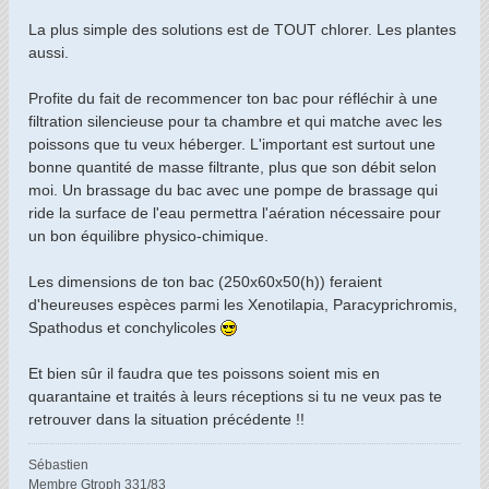
g
La plus simple des solutions est de TOUT chlorer. Les plantes
e
aussi.
Profite du fait de recommencer ton bac pour réfléchir à une
filtration silencieuse pour ta chambre et qui matche avec les
poissons que tu veux héberger. L'important est surtout une
bonne quantité de masse filtrante, plus que son débit selon
moi. Un brassage du bac avec une pompe de brassage qui
ride la surface de l'eau permettra l'aération nécessaire pour
un bon équilibre physico-chimique.
Les dimensions de ton bac (250x60x50(h)) feraient
d'heureuses espèces parmi les Xenotilapia, Paracyprichromis,
Spathodus et conchylicoles
Et bien sûr il faudra que tes poissons soient mis en
quarantaine et traités à leurs réceptions si tu ne veux pas te
retrouver dans la situation précédente !!
Sébastien
Membre Gtroph 331/83