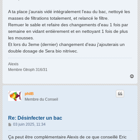
s
a
A ta place j'aurais vidé intégralement l'eau du bac, nettoyé les
g
masses de filtrations totalement, et relancé le filtre.
e
Remuer le sable et refaire des changements d'eau 1 fois par
semaine en vidant entièrement et en nettoyant 1 fois de plus
les mousses.
Et lors du 3eme (dernier) changement d'eau j'ajouterais un
double dosage de Sera bio nitrivec.
Alexis
Membre Gtroph 316/31
H
a
u
t
philB
Membre du Conseil
Re: Désinfecter un bac
M
03 juin 2025, 11:34
e
s
Ça peut être complémentaire Alexis de ce que conseillé Eric