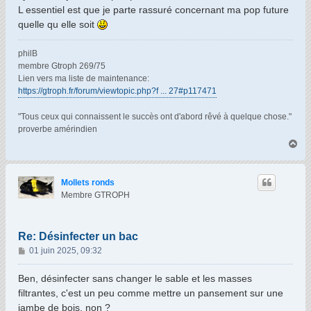
L essentiel est que je parte rassuré concernant ma pop future
quelle qu elle soit
philB
membre Gtroph 269/75
Lien vers ma liste de maintenance:
https://gtroph.fr/forum/viewtopic.php?f ... 27#p117471
"Tous ceux qui connaissent le succès ont d'abord rêvé à quelque chose."
proverbe amérindien
H
a
u
t
Mollets ronds
Membre GTROPH
Re: Désinfecter un bac
M
01 juin 2025, 09:32
e
s
Ben, désinfecter sans changer le sable et les masses
s
filtrantes, c'est un peu comme mettre un pansement sur une
a
jambe de bois, non ?