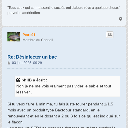
"Tous ceux qui connaissent le succès ont d'abord rêvé à quelque chose."
proverbe amérindien
H
a
u
t
Petro91
Membre du Conseil
Re: Désinfecter un bac
M
03 juin 2025, 09:29
e
s
s
philB a écrit :
a
Non je ne me vois vraiment pas vider le sable et tout
g
lessiver .
e
Si tu veux faire à minima, tu fais juste tourer pendant 1/1.5
mois avec un produit type Bactopur standard, en le
renouvelant et en le dosant à 2 ou 3 fois ce qui est indiqué sur
le flacon.