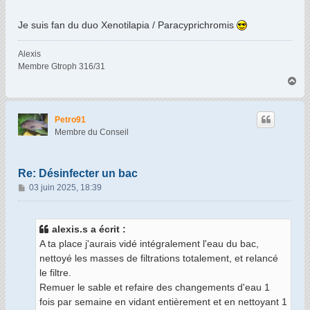
Je suis fan du duo Xenotilapia / Paracyprichromis
Alexis
Membre Gtroph 316/31
H
a
u
t
Petro91
Membre du Conseil
Re: Désinfecter un bac
M
03 juin 2025, 18:39
e
s
s
alexis.s a écrit :
a
A ta place j'aurais vidé intégralement l'eau du bac,
g
nettoyé les masses de filtrations totalement, et relancé
e
le filtre.
Remuer le sable et refaire des changements d'eau 1
fois par semaine en vidant entièrement et en nettoyant 1