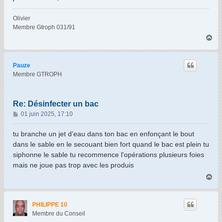
g
e
Olivier
Membre Gtroph 031/91
H
a
u
t
Pauze
Membre GTROPH
Re: Désinfecter un bac
M
01 juin 2025, 17:10
e
s
tu branche un jet d'eau dans ton bac en enfonçant le bout
s
dans le sable en le secouant bien fort quand le bac est plein tu
a
siphonne le sable tu recommence l'opérations plusieurs foies
g
mais ne joue pas trop avec les produis
e
H
a
u
t
PHILIPPE 10
Membre du Conseil