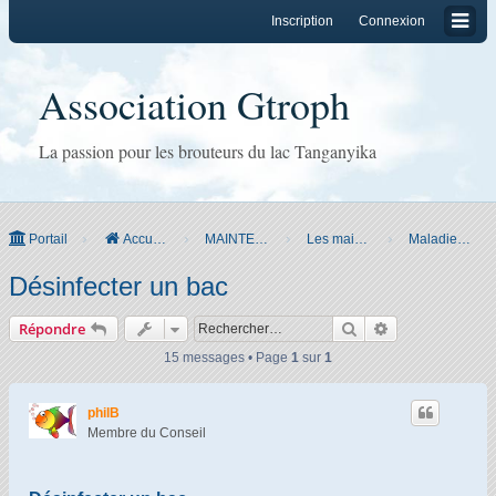
Inscription
Connexion
Association Gtroph
La passion pour les brouteurs du lac Tanganyika
Portail
Accueil du forum
MAINTENANCE
Les maintenir
Maladies et traitements
Désinfecter un bac
Rechercher
Recherche ava
Répondre
15 messages • Page
1
sur
1
philB
Membre du Conseil