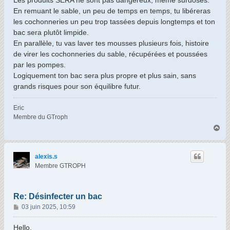
Les produits SERA ne sont pas dangereux, même surdosés.
En remuant le sable, un peu de temps en temps, tu libéreras
les cochonneries un peu trop tassées depuis longtemps et ton
bac sera plutôt limpide.
En parallèle, tu vas laver tes mousses plusieurs fois, histoire
de virer les cochonneries du sable, récupérées et poussées
par les pompes.
Logiquement ton bac sera plus propre et plus sain, sans
grands risques pour son équilibre futur.
Eric
Membre du GTroph
H
a
u
t
alexis.s
Membre GTROPH
Re: Désinfecter un bac
M
03 juin 2025, 10:59
e
s
Hello,