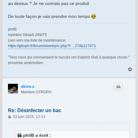
s
au dessus ? Je ne connais pas ce produit
a
g
De toute façon je vais prendre mon temps
e
philB
membre Gtroph 269/75
Lien vers ma liste de maintenance:
https://gtroph.fr/forum/viewtopic.php?f ... 27#p117471
"Tous ceux qui connaissent le succès ont d'abord rêvé à quelque chose."
proverbe amérindien
H
a
u
t
alexis.s
Membre GTROPH
Re: Désinfecter un bac
M
03 juin 2025, 12:13
e
s
s
philB a écrit :