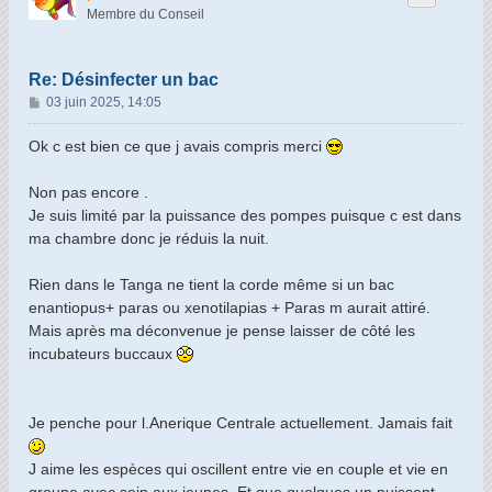
Membre du Conseil
Re: Désinfecter un bac
M
03 juin 2025, 14:05
e
s
Ok c est bien ce que j avais compris merci
s
a
Non pas encore .
g
Je suis limité par la puissance des pompes puisque c est dans
e
ma chambre donc je réduis la nuit.
Rien dans le Tanga ne tient la corde même si un bac
enantiopus+ paras ou xenotilapias + Paras m aurait attiré.
Mais après ma déconvenue je pense laisser de côté les
incubateurs buccaux
Je penche pour l.Anerique Centrale actuellement. Jamais fait
J aime les espèces qui oscillent entre vie en couple et vie en