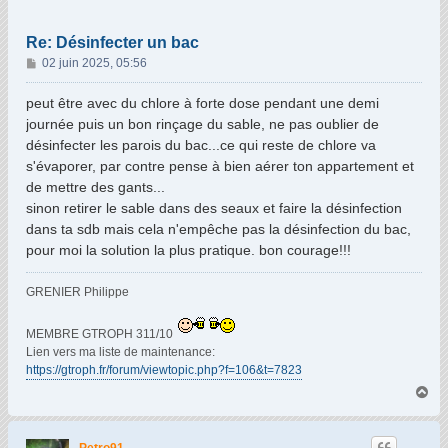
Re: Désinfecter un bac
M
02 juin 2025, 05:56
e
s
peut être avec du chlore à forte dose pendant une demi
s
journée puis un bon rinçage du sable, ne pas oublier de
a
désinfecter les parois du bac...ce qui reste de chlore va
g
s'évaporer, par contre pense à bien aérer ton appartement et
e
de mettre des gants...
sinon retirer le sable dans des seaux et faire la désinfection
dans ta sdb mais cela n'empêche pas la désinfection du bac,
pour moi la solution la plus pratique. bon courage!!!
GRENIER Philippe
MEMBRE GTROPH 311/10
Lien vers ma liste de maintenance:
https://gtroph.fr/forum/viewtopic.php?f=106&t=7823
H
a
u
t