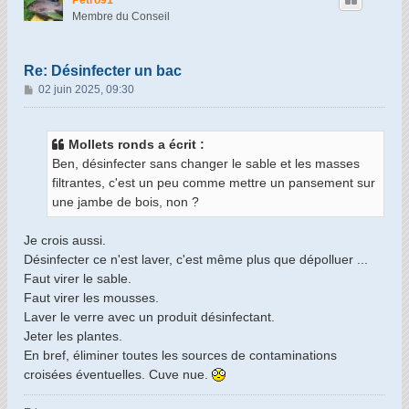
Petro91
Membre du Conseil
Re: Désinfecter un bac
M
02 juin 2025, 09:30
e
s
s
Mollets ronds a écrit :
a
Ben, désinfecter sans changer le sable et les masses
g
filtrantes, c'est un peu comme mettre un pansement sur
e
une jambe de bois, non ?
Je crois aussi.
Désinfecter ce n'est laver, c'est même plus que dépolluer ...
Faut virer le sable.
Faut virer les mousses.
Laver le verre avec un produit désinfectant.
Jeter les plantes.
En bref, éliminer toutes les sources de contaminations
croisées éventuelles. Cuve nue.