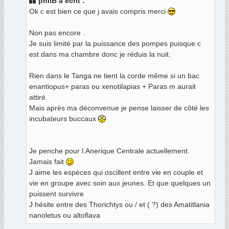
philB a écrit :
a
Ok c est bien ce que j avais compris merci
g
e
Non pas encore .
Je suis limité par la puissance des pompes puisque c
est dans ma chambre donc je réduis la nuit.
Rien dans le Tanga ne tient la corde même si un bac
enantiopus+ paras ou xenotilapias + Paras m aurait
attiré.
Mais après ma déconvenue je pense laisser de côté les
incubateurs buccaux
Je penche pour l.Anerique Centrale actuellement.
Jamais fait
J aime les espèces qui oscillent entre vie en couple et
vie en groupe avec soin aux jeunes. Et que quelques un
puissent survivre
J hésite entre des Thorichtys ou / et ( ?) des Amatitlania
nanoletus ou altoflava