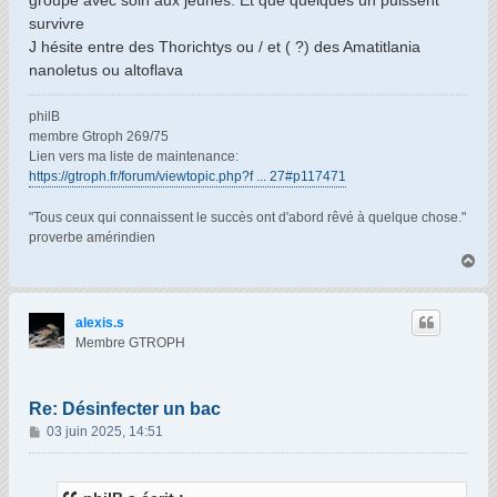
groupe avec soin aux jeunes. Et que quelques un puissent
survivre
J hésite entre des Thorichtys ou / et ( ?) des Amatitlania
nanoletus ou altoflava
philB
membre Gtroph 269/75
Lien vers ma liste de maintenance:
https://gtroph.fr/forum/viewtopic.php?f ... 27#p117471
"Tous ceux qui connaissent le succès ont d'abord rêvé à quelque chose."
proverbe amérindien
H
a
u
t
alexis.s
Membre GTROPH
Re: Désinfecter un bac
M
03 juin 2025, 14:51
e
s
s