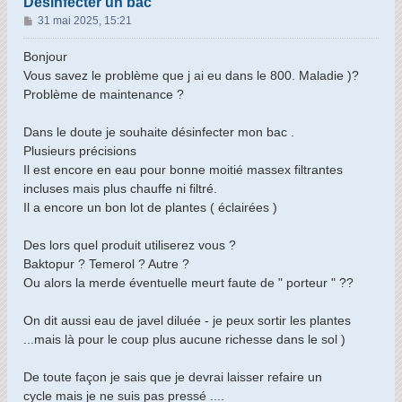
Désinfecter un bac
M
31 mai 2025, 15:21
e
s
Bonjour
s
Vous savez le problème que j ai eu dans le 800. Maladie )?
a
Problème de maintenance ?
g
e
Dans le doute je souhaite désinfecter mon bac .
Plusieurs précisions
Il est encore en eau pour bonne moitié massex filtrantes
incluses mais plus chauffe ni filtré.
Il a encore un bon lot de plantes ( éclairées )
Des lors quel produit utiliserez vous ?
Baktopur ? Temerol ? Autre ?
Ou alors la merde éventuelle meurt faute de " porteur " ??
On dit aussi eau de javel diluée - je peux sortir les plantes
...mais là pour le coup plus aucune richesse dans le sol )
De toute façon je sais que je devrai laisser refaire un
cycle mais je ne suis pas pressé ....