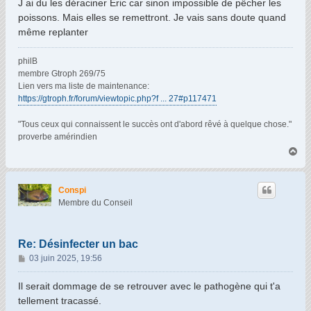
J ai du les déraciner Eric car sinon impossible de pêcher les
s
poissons. Mais elles se remettront. Je vais sans doute quand
a
même replanter
g
e
philB
membre Gtroph 269/75
Lien vers ma liste de maintenance:
https://gtroph.fr/forum/viewtopic.php?f ... 27#p117471
"Tous ceux qui connaissent le succès ont d'abord rêvé à quelque chose."
proverbe amérindien
H
a
u
t
Conspi
Membre du Conseil
Re: Désinfecter un bac
M
03 juin 2025, 19:56
e
s
Il serait dommage de se retrouver avec le pathogène qui t'a
s
tellement tracassé.
a