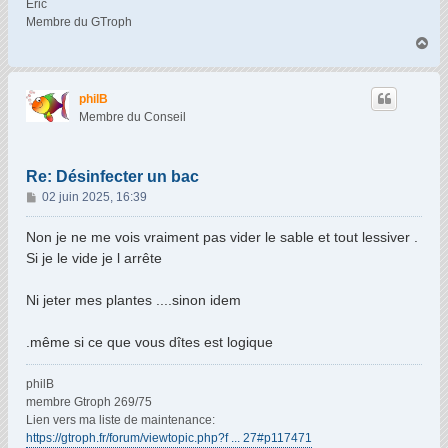
Eric
Membre du GTroph
H
a
u
t
philB
Membre du Conseil
Re: Désinfecter un bac
M
02 juin 2025, 16:39
e
s
Non je ne me vois vraiment pas vider le sable et tout lessiver .
s
Si je le vide je l arrête
a
g
Ni jeter mes plantes ....sinon idem
e
.même si ce que vous dîtes est logique
philB
membre Gtroph 269/75
Lien vers ma liste de maintenance:
https://gtroph.fr/forum/viewtopic.php?f ... 27#p117471