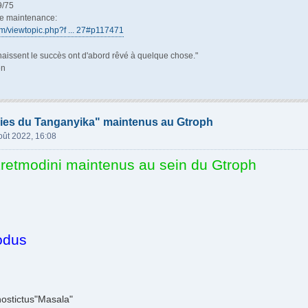
9/75
de maintenance:
rum/viewtopic.php?f ... 27#p117471
aissent le succès ont d'abord rêvé à quelque chose."
en
bies du Tanganyika" maintenus au Gtroph
oût 2022, 16:08
Eretmodini maintenus au sein du Gtroph
odus
ostictus"Masala"