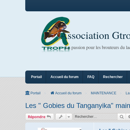
Association Gtr
La passion pour les brouteurs du l
Portail
Accueil du forum
FAQ
Rechercher
Portail
Accueil du forum
MAINTENANCE
La
Les " Gobies du Tanganyika" mai
Rec
Répondre