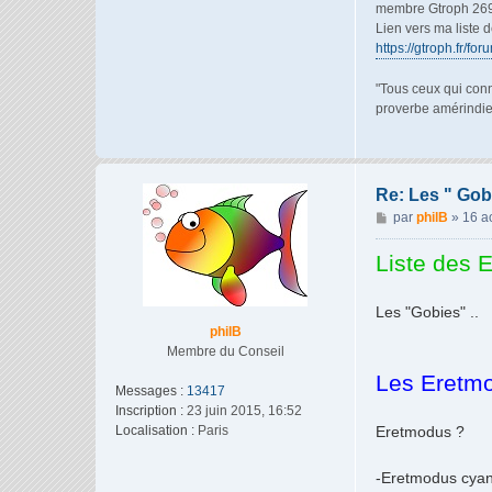
membre Gtroph 26
Lien vers ma liste 
https://gtroph.fr/fo
"Tous ceux qui conn
proverbe amérindi
Re: Les " Go
M
par
philB
»
16 a
e
s
Liste des 
s
a
Les "Gobies" ..
g
philB
e
Membre du Conseil
Les Eretm
Messages :
13417
Inscription :
23 juin 2015, 16:52
Localisation :
Paris
Eretmodus ?
-Eretmodus cyan