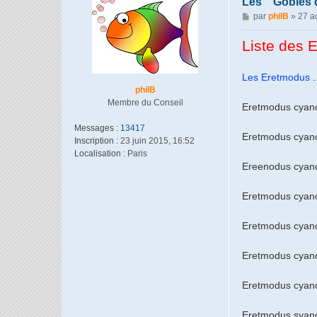
Les " Gobies
M
par
philB
»
27 a
e
s
Liste des 
s
a
Les Eretmodus .......
g
philB
e
Membre du Conseil
Eretmodus cyanos
Messages :
13417
Eretmodus cyanos
Inscription :
23 juin 2015, 16:52
Localisation :
Paris
Ereenodus cyanost
Eretmodus cyanostic
Eretmodus cyano
Eretmodus cyanost
Eretmodus cyano
Eretmodus syanost