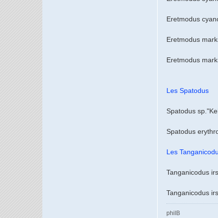
Eretmodus cyano
Eretmodus marksmi
Eretmodus marksm
Les Spatodus
Spatodus sp."Ke
Spatodus erythr
Les Tanganicod
Tanganicodus irsac
Tanganicodus i
philB