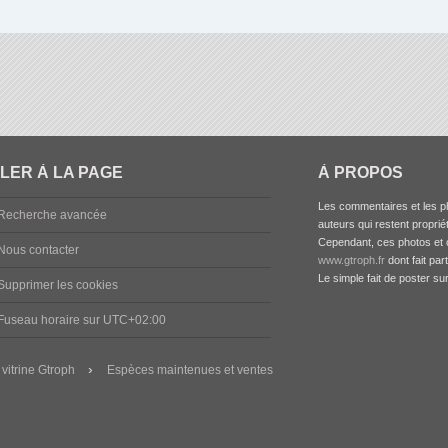
LER À LA PAGE
À PROPOS
Les commentaires et les ph
Recherche avancée
auteurs qui restent propriét
Cependant, ces photos et c
Nous contacter
www.gtroph.fr
dont fait par
Le simple fait de poster su
Supprimer les cookies
Fuseau horaire sur
UTC+02:00
 vitrine Gtroph
Espèces maintenues et ventes