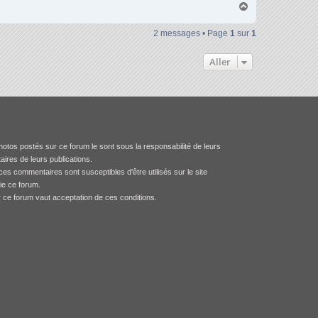
H
a
u
2 messages • Page
1
sur
1
t
Aller
otos postés sur ce forum le sont sous la responsabilité de leurs
aires de leurs publications.
es commentaires sont susceptibles d'être utilisés sur le site
tie ce forum.
r ce forum vaut acceptation de ces conditions.