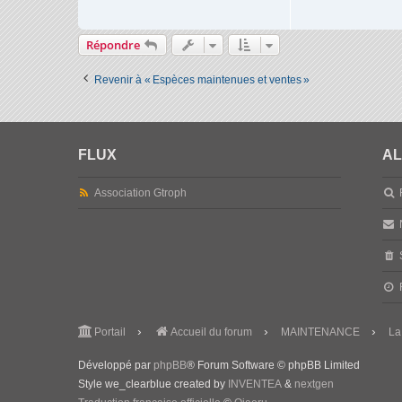
Répondre
Revenir à « Espèces maintenues et ventes »
FLUX
AL
Association Gtroph
Portail
Accueil du forum
MAINTENANCE
La
Développé par
phpBB
® Forum Software © phpBB Limited
Style we_clearblue created by
INVENTEA
&
nextgen