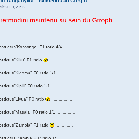
 du Tanganyika" maintenus au Gtroph
oût 2019, 21:12
Eretmodini maintenu au sein du Gtroph
.............................
tuctus"Kassanga" F1 ratio 4/4...........
tictus"Kiku" F1 ratio
...................
ictus"Kigoma" F0 ratio 1/1................
tus"Kipili" F0 ratio 1/1...................
stictus"Livua" F0 ratio
.................
ictus"Masala" F0 ratio 1/1................
stictus"Zambia" F1 ratio
..............
uctus"Zambia F 1: ratio 1/1............