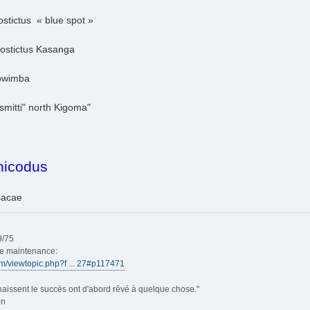
stictus « blue spot »
ostictus Kasanga
bwimba
mitti" north Kigoma"
nicodus
sacae
9/75
de maintenance:
rum/viewtopic.php?f ... 27#p117471
aissent le succès ont d'abord rêvé à quelque chose."
en