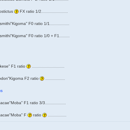
stictus
FX ratio 1/2.......................
thi"Kigoma" F0 ratio 1/1.................
ithi"Kigoma" F0 ratio 1/0 + F1.........
kese" F1 ratio
............................
odon"Kigoma F2 ratio
.................
us
ae"Moba" F1 ratio 3/3..................
rsacae"Moba" F
ratio
................