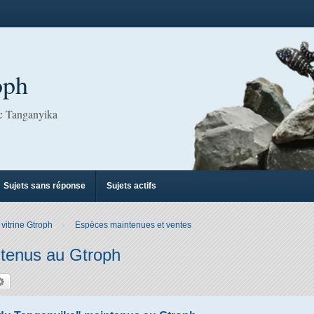
oph
ac Tanganyika
Sujets sans réponse
Sujets actifs
 vitrine Gtroph
Espèces maintenues et ventes
ntenus au Gtroph
hercher
Recherche avancée