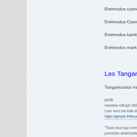
Eretmodus cyano
Eretmodus Cyan
Eretmodus kam
Eretmodus marks
Les Tanga
Tanganicodus ir
philB
membre Gtroph 26
Lien vers ma liste 
https://gtroph.fr/fo
"Tous ceux qui conn
proverbe amérindi