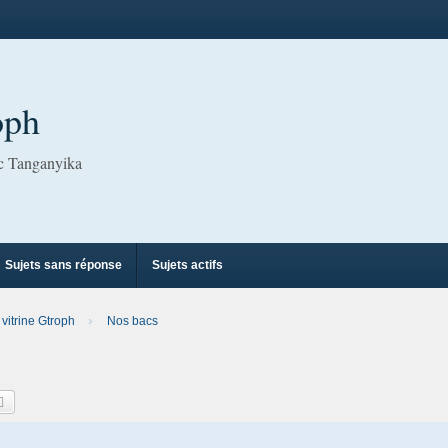
oph
ac Tanganyika
Sujets sans réponse
Sujets actifs
 vitrine Gtroph
Nos bacs
hercher
Recherche avancée