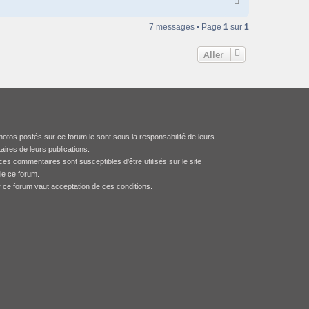
H
a
u
7 messages • Page
1
sur
1
t
Aller
otos postés sur ce forum le sont sous la responsabilité de leurs
aires de leurs publications.
es commentaires sont susceptibles d'être utilisés sur le site
tie ce forum.
r ce forum vaut acceptation de ces conditions.