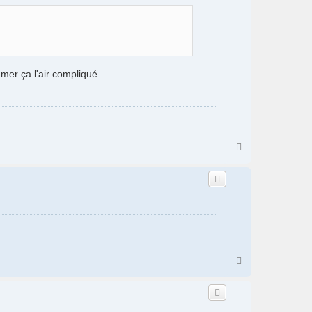
er ça l'air compliqué...
H
a
u
t
H
a
u
t