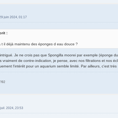
29 juin 2024, 01:17
rit :
 t il déjà maintenu des éponges d eau douce ?
intrigué. Je ne crois pas que Spongilla moorei par exemple (éponge d
 vraiment de contre-indication, je pense, avec nos filtrations et nos é
quement l'intérêt pour un aquarium semble limité. Par ailleurs, c'est trè
7/92
juil. 2024, 23:53