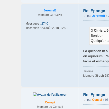
JeromeB
Re: Eponge
Membre GTROPH
M
par
JeromeB
»
e
Messages :
2740
s
Inscription :
23 août 2018, 12:01
s
Chris a éc
a
Bonjour
g
Quelqu'un a
e
La question m'a 
en aquarium. Pas
facile et esthéti
Jérôme
Membre Gtroph 28
Re: Eponge
M
par
Conspi
»
08 
Conspi
e
Membre du Conseil
s