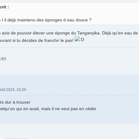
rit :
 t il déjà maintenu des éponges d eau douce ?
 avis de pouvoir élever une éponge du Tanganyika. Déjà qu'en eau de m
urant si tu décides de franchir le pas!
1/83
oût 2024, 16:34
ès dur à trouver
elqu'un qui en avait, mais il ne veut pas en céder