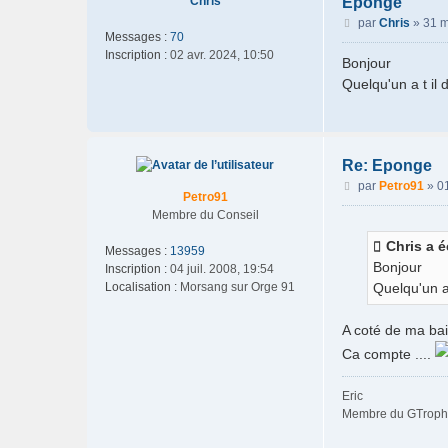
Chris
Eponge
M
par
Chris
»
31 m
Messages :
70
e
Inscription :
02 avr. 2024, 10:50
s
Bonjour
s
Quelqu'un a t il
a
g
e
Re: Eponge
M
par
Petro91
»
01
Petro91
e
Membre du Conseil
s
s
Chris a éc
Messages :
13959
a
Bonjour
Inscription :
04 juil. 2008, 19:54
g
Localisation :
Morsang sur Orge 91
Quelqu'un a
e
A coté de ma bai
Ca compte ....
Eric
Membre du GTroph