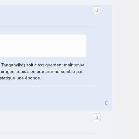
a
u
t
u Tanganyika) soit classiquement maintenue
clairages, mais s'en procurer ne semble pas
s statique une éponge...
H
a
u
t