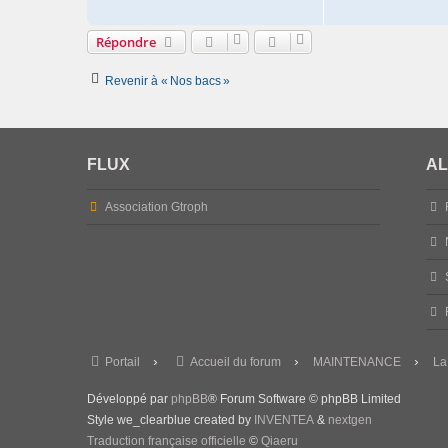
Répondre
Revenir à « Nos bacs »
FLUX
AL
Association Gtroph
Portail
Accueil du forum
MAINTENANCE
La
Développé par
phpBB
® Forum Software © phpBB Limited
Style we_clearblue created by
INVENTEA
&
nextgen
Traduction française officielle
©
Qiaeru