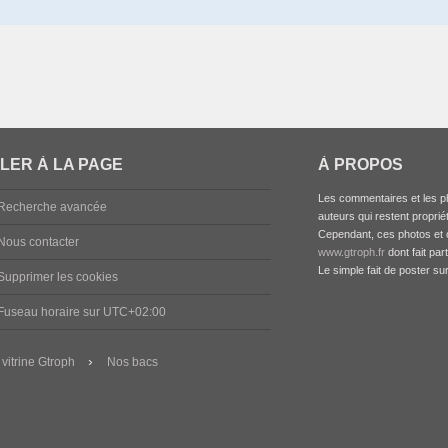
LER À LA PAGE
À PROPOS
Les commentaires et les ph
Recherche avancée
auteurs qui restent propriét
Cependant, ces photos et c
Nous contacter
www.gtroph.fr
dont fait par
Le simple fait de poster su
Supprimer les cookies
Fuseau horaire sur
UTC+02:00
 vitrine Gtroph
Nos bacs