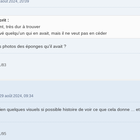
 août 2024, 20:09
rit :
t, très dur à trouver
vé quelqu'un qui en avait, mais il ne veut pas en céder
s photos des éponges qu'il avait ?
1/83
29 août 2024, 09:34
ien quelques visuels si possible histoire de voir ce que cela donne ... e
1/95