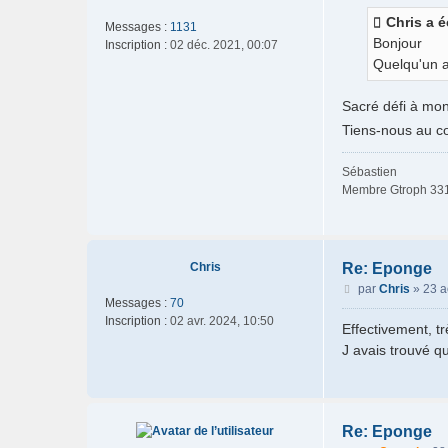
s
Chris a éc
Messages :
1131
a
Bonjour
Inscription :
02 déc. 2021, 00:07
g
Quelqu'un a
e
Sacré défi à mon
Tiens-nous au co
Sébastien
Membre Gtroph 33
Chris
Re: Eponge
M
par
Chris
»
23 a
Messages :
70
e
Inscription :
02 avr. 2024, 10:50
s
Effectivement, tr
s
J avais trouvé qu
a
g
e
Re: Eponge