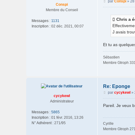
M
par
Conspi
»
28
Conspi
e
Membre du Conseil
s
s
Chris a éc
Messages :
1131
a
Effectivemen
Inscription :
02 déc. 2021, 00:07
g
J avais trou
e
Et tu as quelque
Sébastien
Membre Gtroph 33
Re: Eponge
M
par
cycykewl
»
cycykewl
e
Administrateur
s
Pareil. Je veux b
s
Messages :
5865
a
Inscription :
01 févr. 2016, 13:26
g
N° Adhérent :
271/95
Cyrille
e
Membre Gtroph 27