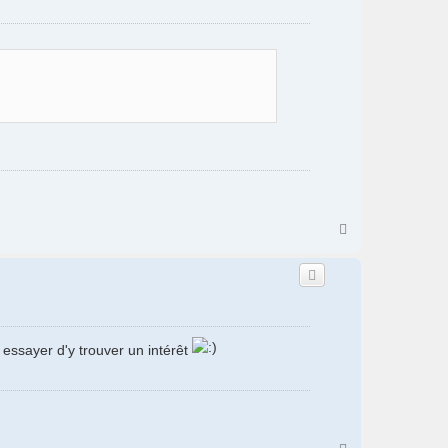
H
a
u
t
t essayer d'y trouver un intérêt