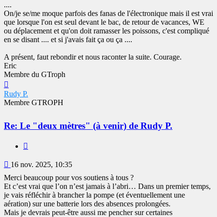
....
On/je se/me moque parfois des fanas de l'électronique mais il est vrai
que lorsque l'on est seul devant le bac, de retour de vacances, WE
ou déplacement et qu'on doit ramasser les poissons, c'est compliqué
en se disant .... et si j'avais fait ça ou ça ....
A présent, faut rebondir et nous raconter la suite. Courage.
Eric
Membre du GTroph
Haut
Rudy P.
Membre GTROPH
Re: Le "deux mètres" (à venir) de Rudy P.
Citer
Message
16 nov. 2025, 10:35
Merci beaucoup pour vos soutiens à tous ?
Et c’est vrai que l’on n’est jamais à l’abri… Dans un premier temps,
je vais réfléchir à brancher la pompe (et éventuellement une
aération) sur une batterie lors des absences prolongées.
Mais je devrais peut-être aussi me pencher sur certaines