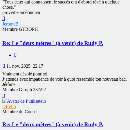
"Tous ceux qui connaissent le succès ont d'abord rêvé à quelque
chose."
proverbe amérindien
Haut
JeromeB
Membre GTROPH
Re: Le "deux mètres" (à venir) de Rudy P.
Citer
Message
11 nov. 2025, 22:17
Vraiment désolé pour toi.
J’attends avec impatience de voir à quoi ressemble ton nouveau bac.
Jérôme
Membre Gtroph 287/92
Haut
DENIS
Membre du Conseil
Re: Le "deux mètres" (à venir) de Rudy P.