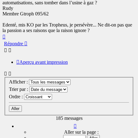
automatisations, sans tomber dans l’usine à gaz ?
Rudy
Membre Gtroph 095/62
Edenté, mis KO par les Tropheus, je persévère... Ne dit-on pas que
la passion a ses raisons que la raison ignore ?
Haut
Répondre
Aperçu avant impression
Afficher :
Trier par :
Ordre :
185 messages
Page
13
Aller sur la page :
sur