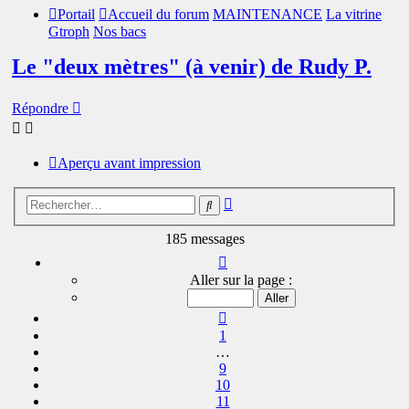
Portail
Accueil du forum
MAINTENANCE
La vitrine
Gtroph
Nos bacs
Le "deux mètres" (à venir) de Rudy P.
Répondre
Aperçu avant impression
Recherche
Rechercher
avancée
185 messages
Page
13
Aller sur la page :
sur
13
Précédent
1
…
9
10
11