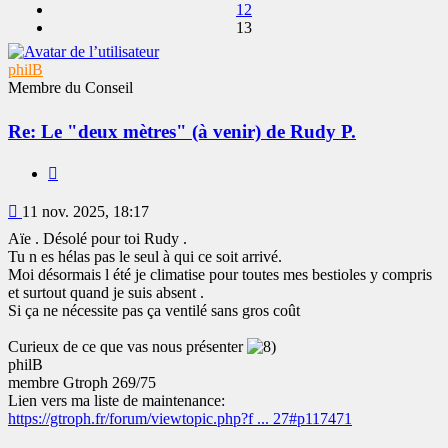
12
13
philB
Membre du Conseil
Re: Le "deux mètres" (à venir) de Rudy P.
Citer
Message
11 nov. 2025, 18:17
Aïe . Désolé pour toi Rudy .
Tu n es hélas pas le seul à qui ce soit arrivé.
Moi désormais l été je climatise pour toutes mes bestioles y compris
et surtout quand je suis absent .
Si ça ne nécessite pas ça ventilé sans gros coût
Curieux de ce que vas nous présenter
philB
membre Gtroph 269/75
Lien vers ma liste de maintenance:
https://gtroph.fr/forum/viewtopic.php?f ... 27#p117471