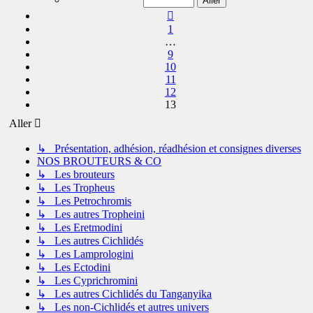
13
Précédent
1
…
9
10
11
12
13
Aller
↳ Présentation, adhésion, réadhésion et consignes diverses
NOS BROUTEURS & CO
↳ Les brouteurs
↳ Les Tropheus
↳ Les Petrochromis
↳ Les autres Tropheini
↳ Les Eretmodini
↳ Les autres Cichlidés
↳ Les Lamprologini
↳ Les Ectodini
↳ Les Cyprichromini
↳ Les autres Cichlidés du Tanganyika
↳ Les non-Cichlidés et autres univers