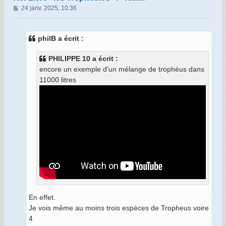
M
24 janv. 2025, 10:36
e
s
s
philB a écrit :
a
g
PHILIPPE 10 a écrit :
e
encore un exemple d'un mélange de trophéus dans
11000 litres
En effet.
Je vois même au moins trois espèces de Tropheus voire
4