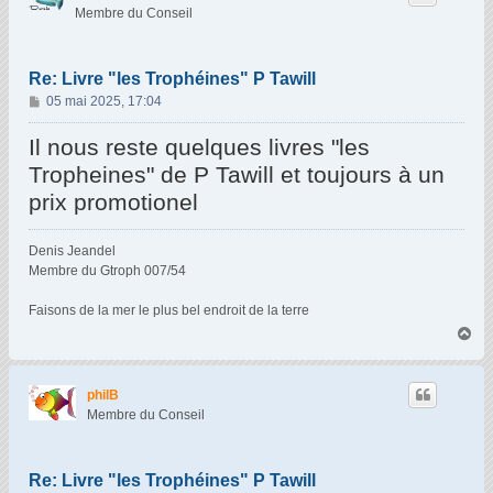
Membre du Conseil
Re: Livre "les Trophéines" P Tawill
M
05 mai 2025, 17:04
e
s
Il nous reste quelques livres "les
s
Tropheines" de P Tawill et toujours à un
a
prix promotionel
g
e
Denis Jeandel
Membre du Gtroph 007/54
Faisons de la mer le plus bel endroit de la terre
H
a
u
t
philB
Membre du Conseil
Re: Livre "les Trophéines" P Tawill