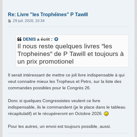
Re: Livre "les Trophéines" P Tawill
M
29 juil. 2026, 10:34
e
s
s
DENIS
a écrit :
a
Il nous reste quelques livres "les
g
Tropheines" de P Tawill et toujours à
e
un prix promotionel
Il serait intéressant de mettre ce joli livre indispensable à qui
veut connaitre mieux les Tropheus et Petro, sur la liste des
commandes possibles pour le Congrès 26.
Donc si quelques Congressistes veulent ce livre
indispensable, ils le commandent (je le place dans le tableau
récapitulatif) et le récupéreront en Octobre 2026.
Pour les autres, un envoi est toujours possible, aussi.