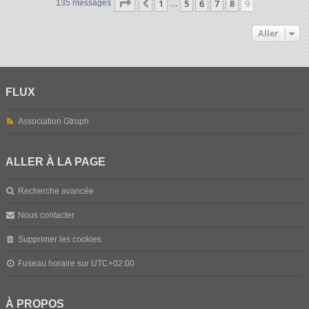
Page
9
sur
9
1
5
6
7
8
9
Précédent
135 messages
…
Aller
FLUX
Association Gtroph
ALLER À LA PAGE
Recherche avancée
Nous contacter
Supprimer les cookies
Fuseau horaire sur
UTC+02:00
À PROPOS