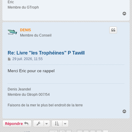
Eric
Membre du GTroph
H
a
u
t
DENIS
Membre du Conseil
Re: Livre "les Trophéines" P Tawill
M
29 juil. 2026, 11:55
e
s
Merci Eric pour ce rappel
s
a
g
Denis Jeandel
e
Membre du Gtroph 007/54
Faisons de la mer le plus bel endroit de la terre
H
a
u
Répondre
t