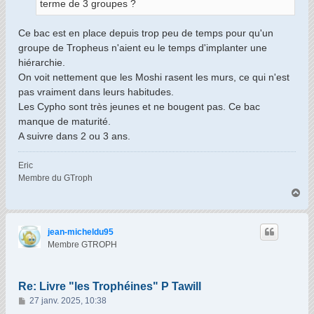
terme de 3 groupes ?
Ce bac est en place depuis trop peu de temps pour qu'un
groupe de Tropheus n'aient eu le temps d'implanter une
hiérarchie.
On voit nettement que les Moshi rasent les murs, ce qui n'est
pas vraiment dans leurs habitudes.
Les Cypho sont très jeunes et ne bougent pas. Ce bac
manque de maturité.
A suivre dans 2 ou 3 ans.
Eric
Membre du GTroph
H
a
u
t
jean-micheldu95
Membre GTROPH
Re: Livre "les Trophéines" P Tawill
M
27 janv. 2025, 10:38
e