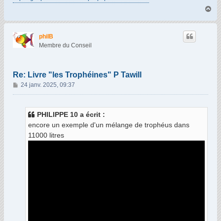
H
a
u
t
philB
Membre du Conseil
Re: Livre "les Trophéines" P Tawill
M
24 janv. 2025, 09:37
e
s
s
PHILIPPE 10 a écrit :
a
encore un exemple d'un mélange de trophéus dans
g
11000 litres
e