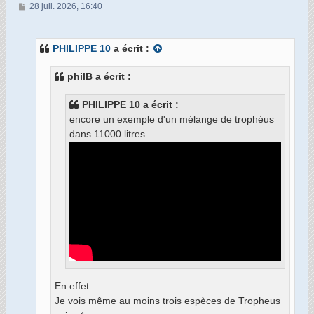
M
28 juil. 2026, 16:40
e
s
s
PHILIPPE 10
a écrit :
a
g
philB a écrit :
e
PHILIPPE 10 a écrit :
encore un exemple d'un mélange de trophéus
dans 11000 litres
En effet.
Je vois même au moins trois espèces de Tropheus