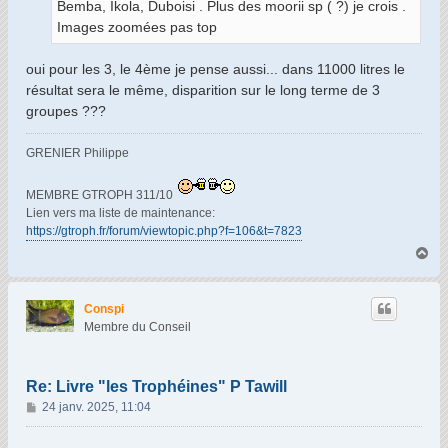
Bemba, Ikola, Duboisi . Plus des moorii sp ( ?) je crois .
Images zoomées pas top
oui pour les 3, le 4ème je pense aussi... dans 11000 litres le
résultat sera le même, disparition sur le long terme de 3
groupes ???
GRENIER Philippe
MEMBRE GTROPH 311/10
Lien vers ma liste de maintenance:
https://gtroph.fr/forum/viewtopic.php?f=106&t=7823
H
a
u
t
Conspi
Membre du Conseil
Re: Livre "les Trophéines" P Tawill
M
24 janv. 2025, 11:04
e
s