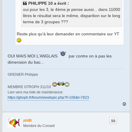
PHILIPPE 10 a écrit :
e
oui pour les 3, le 4ème je pense aussi... dans 11000
litres le résultat sera le même, disparition sur le long
terme de 3 groupes ???
Reste plus qu'à leur demander en commentaire sur YT
OUI MAIS MOI L'ANGLAIS
par contre on à pas les
dimension du bac...
GRENIER Philippe
MEMBRE GTROPH 311/10
Lien vers ma liste de maintenance:
https://gtroph.fr/forum/viewtopic.php?f=106&t=7823
H
a
u
t
philB
Membre du Conseil