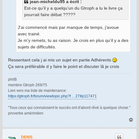
jean-micheldu95 a écrit :
e
Est-ce qu’il y a quelqu’un du Gtroph a lu le livre ça
pourrait faire débat ?????
J'ai commencé mais par manque de temps, j'avoue
avec trainé.
Je m'y remets, tu as raison. Je crois en plus qu'il y a des
sujets de difficultés.
Ressentant cela j ai mis un sujet en partie Adhérents
Ça sera préférable d y faire le point et discuter lâ je crois
philB
membre Gtroph 269/75
Lien vers ma liste de maintenance:
https://gtroph.fr/forum/viewtopic.php?f ... 27#p117471
"Tous ceux qui connaissent le succès ont d'abord rêvé à quelque chose."
proverbe amérindien
H
a
u
t
DENIS