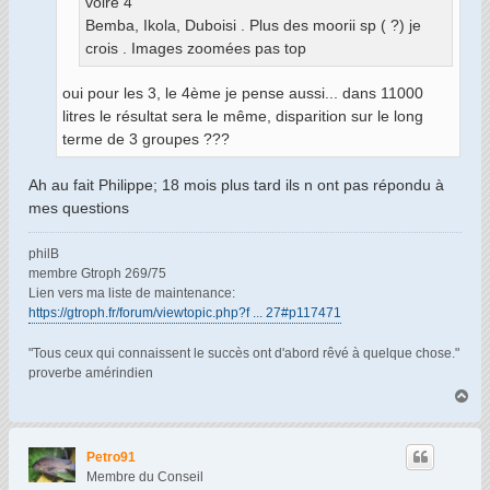
voire 4
Bemba, Ikola, Duboisi . Plus des moorii sp ( ?) je
crois . Images zoomées pas top
oui pour les 3, le 4ème je pense aussi... dans 11000
litres le résultat sera le même, disparition sur le long
terme de 3 groupes ???
Ah au fait Philippe; 18 mois plus tard ils n ont pas répondu à
mes questions
philB
membre Gtroph 269/75
Lien vers ma liste de maintenance:
https://gtroph.fr/forum/viewtopic.php?f ... 27#p117471
"Tous ceux qui connaissent le succès ont d'abord rêvé à quelque chose."
proverbe amérindien
H
a
u
t
Petro91
Membre du Conseil