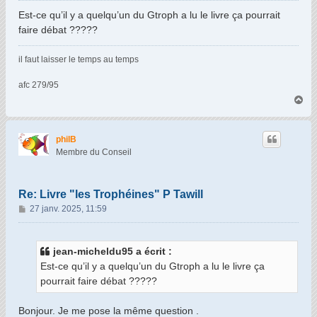
s
Est-ce qu’il y a quelqu’un du Gtroph a lu le livre ça pourrait
s
faire débat ?????
a
g
il faut laisser le temps au temps
e
afc 279/95
H
a
u
t
philB
Membre du Conseil
Re: Livre "les Trophéines" P Tawill
M
27 janv. 2025, 11:59
e
s
s
jean-micheldu95 a écrit :
a
Est-ce qu’il y a quelqu’un du Gtroph a lu le livre ça
g
pourrait faire débat ?????
e
Bonjour. Je me pose la même question .