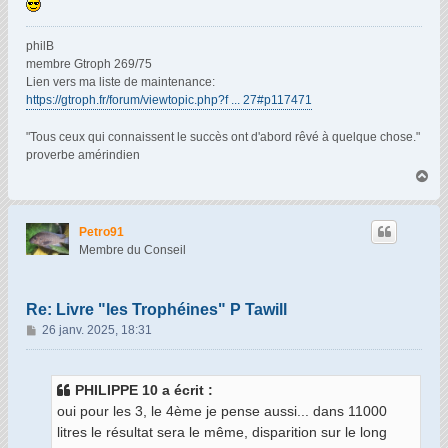
philB
membre Gtroph 269/75
Lien vers ma liste de maintenance:
https://gtroph.fr/forum/viewtopic.php?f ... 27#p117471
"Tous ceux qui connaissent le succès ont d'abord rêvé à quelque chose."
proverbe amérindien
H
a
u
t
Petro91
Membre du Conseil
Re: Livre "les Trophéines" P Tawill
M
26 janv. 2025, 18:31
e
s
s
PHILIPPE 10 a écrit :
a
oui pour les 3, le 4ème je pense aussi... dans 11000
g
litres le résultat sera le même, disparition sur le long
e