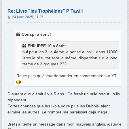
Re: Livre "les Trophéines" P Tawill
M
24 janv. 2025, 11:26
e
s
s
Conspi a écrit :
a
g
PHILIPPE 10 a écrit :
e
oui pour les 3, le 4ème je pense aussi... dans 11000
litres le résultat sera le même, disparition sur le long
terme de 3 groupes ???
Reste plus qu'à leur demander en commentaire sur YT
D autant que c était il y a 5 ans . Ça ferait un utile retour ..s ils
répondent .
Fortes chances que les Ikola voire plus les Duboisi aient
éliminé les autres. Le nombre me paraissait déjà inégal.
Bref j ai tenté un message dans mon mauvais anglais. A suivre