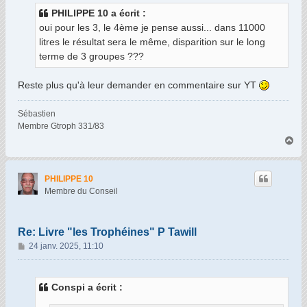
s
PHILIPPE 10 a écrit :
a
oui pour les 3, le 4ème je pense aussi... dans 11000
g
litres le résultat sera le même, disparition sur le long
e
terme de 3 groupes ???
Reste plus qu'à leur demander en commentaire sur YT
Sébastien
Membre Gtroph 331/83
H
a
u
t
PHILIPPE 10
Membre du Conseil
Re: Livre "les Trophéines" P Tawill
M
24 janv. 2025, 11:10
e
s
s
Conspi a écrit :
a
g