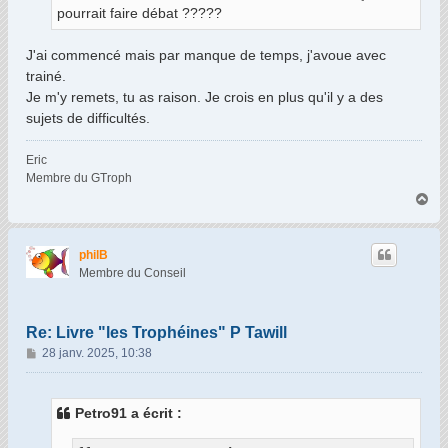
pourrait faire débat ?????
e
J'ai commencé mais par manque de temps, j'avoue avec
trainé.
Je m'y remets, tu as raison. Je crois en plus qu'il y a des
sujets de difficultés.
Eric
Membre du GTroph
H
a
u
t
philB
Membre du Conseil
Re: Livre "les Trophéines" P Tawill
M
28 janv. 2025, 10:38
e
s
s
Petro91 a écrit :
a
g