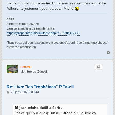
J en ai lu une bonne partie. Et j ai mis un sujet mais en partie
Adherents justement pour ça Jean Michel
philB
membre Gtroph 269/75
Lien vers ma liste de maintenance:
https://gtroph.fr/forum/viewtopic.php?f ... 27#p117471
"Tous ceux qui connaissent le succès ont d'abord rêvé à quelque chose."
proverbe amérindien
H
a
u
t
Petro91
Membre du Conseil
Re: Livre "les Trophéines" P Tawill
M
28 janv. 2025, 09:44
e
s
s
jean-micheldu95 a écrit :
a
Est-ce qu’il y a quelqu’un du Gtroph a lu le livre ça
g