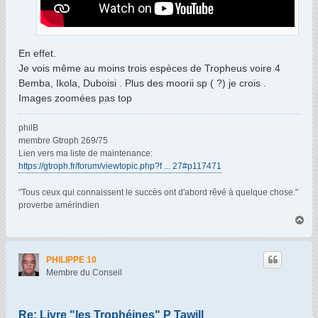
En effet.
Je vois même au moins trois espèces de Tropheus voire 4
Bemba, Ikola, Duboisi . Plus des moorii sp ( ?) je crois .
Images zoomées pas top
philB
membre Gtroph 269/75
Lien vers ma liste de maintenance:
https://gtroph.fr/forum/viewtopic.php?f ... 27#p117471
"Tous ceux qui connaissent le succès ont d'abord rêvé à quelque chose."
proverbe amérindien
H
a
u
t
PHILIPPE 10
Membre du Conseil
Re: Livre "les Trophéines" P Tawill