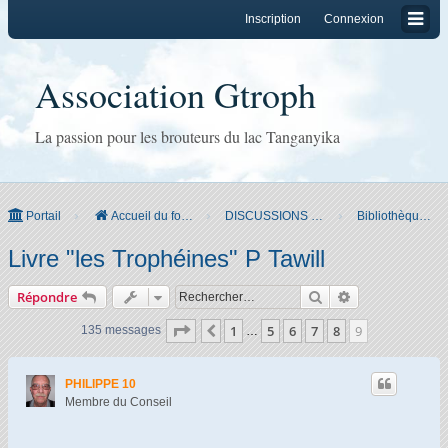
Inscription
Connexion
Association Gtroph
La passion pour les brouteurs du lac Tanganyika
Portail
Accueil du forum
DISCUSSIONS PRATIQUES
Bibliothèque et débats
Livre "les Trophéines" P Tawill
Rechercher
Recherche ava
Répondre
Page
9
sur
9
1
5
6
7
8
9
Précédent
135 messages
…
PHILIPPE 10
Membre du Conseil