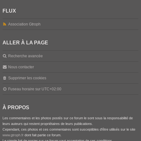
FLUX
Association Gtroph
ALLER À LA PAGE
Recherche avancée
Nous contacter
Supprimer les cookies
Fuseau horaire sur
UTC+02:00
À PROPOS
Les commentaires et les photos postés sur ce forum le sont sous la responsabilité de
leurs auteurs qui restent propriétaires de leurs publications.
Cependant, ces photos et ces commentaires sont susceptibles d'être utilisés sur le site
www.gtroph.fr
dont fait partie ce forum.
Le simple fait de poster sur ce forum vaut acceptation de ces conditions.