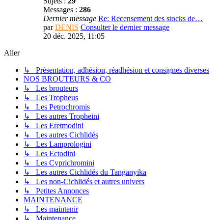
Sujets :
29
Messages :
286
Dernier message
Re: Recensement des stocks de…
par
DENIS
Consulter le dernier message
20 déc. 2025, 11:05
Aller
↳ Présentation, adhésion, réadhésion et consignes diverses
NOS BROUTEURS & CO
↳ Les brouteurs
↳ Les Tropheus
↳ Les Petrochromis
↳ Les autres Tropheini
↳ Les Eretmodini
↳ Les autres Cichlidés
↳ Les Lamprologini
↳ Les Ectodini
↳ Les Cyprichromini
↳ Les autres Cichlidés du Tanganyika
↳ Les non-Cichlidés et autres univers
↳ Petites Annonces
MAINTENANCE
↳ Les maintenir
↳ Maintenance