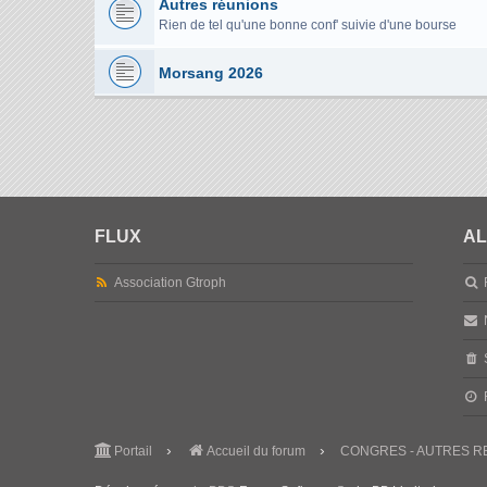
Autres réunions
Rien de tel qu'une bonne conf' suivie d'une bourse
Morsang 2026
FLUX
AL
Association Gtroph
Portail
Accueil du forum
CONGRES - AUTRES R