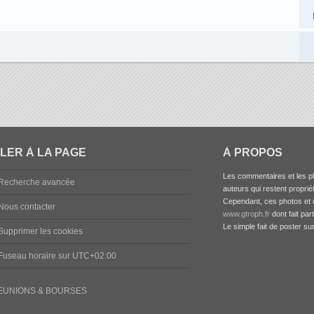
LER À LA PAGE
À PROPOS
Les commentaires et les ph
Recherche avancée
auteurs qui restent propriét
Cependant, ces photos et c
Nous contacter
www.gtroph.fr
dont fait par
Le simple fait de poster su
Supprimer les cookies
Fuseau horaire sur
UTC+02:00
EUNIONS & BOURSES