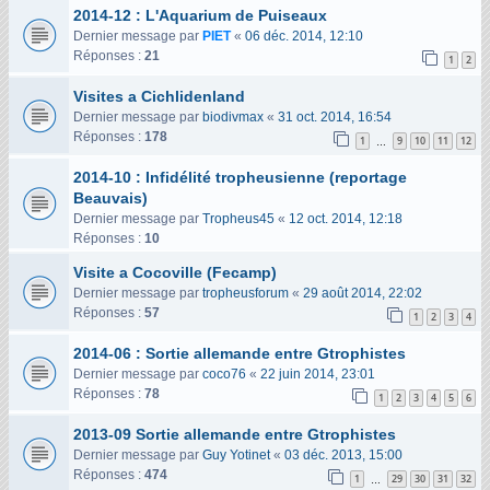
2014-12 : L'Aquarium de Puiseaux
Dernier message par
PIET
«
06 déc. 2014, 12:10
Réponses :
21
1
2
Visites a Cichlidenland
Dernier message par
biodivmax
«
31 oct. 2014, 16:54
Réponses :
178
1
9
10
11
12
…
2014-10 : Infidélité tropheusienne (reportage
Beauvais)
Dernier message par
Tropheus45
«
12 oct. 2014, 12:18
Réponses :
10
Visite a Cocoville (Fecamp)
Dernier message par
tropheusforum
«
29 août 2014, 22:02
Réponses :
57
1
2
3
4
2014-06 : Sortie allemande entre Gtrophistes
Dernier message par
coco76
«
22 juin 2014, 23:01
Réponses :
78
1
2
3
4
5
6
2013-09 Sortie allemande entre Gtrophistes
Dernier message par
Guy Yotinet
«
03 déc. 2013, 15:00
Réponses :
474
1
29
30
31
32
…