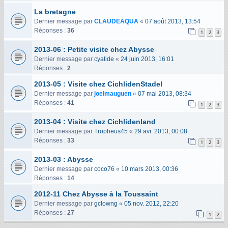
La bretagne
Dernier message par
CLAUDEAQUA
«
07 août 2013, 13:54
Réponses :
36
1
2
3
2013-06 : Petite visite chez Abysse
Dernier message par
cyatide
«
24 juin 2013, 16:01
Réponses :
2
2013-05 : Visite chez CichlidenStadel
Dernier message par
joelmauguen
«
07 mai 2013, 08:34
Réponses :
41
1
2
3
2013-04 : Visite chez Cichlidenland
Dernier message par
Tropheus45
«
29 avr. 2013, 00:08
Réponses :
33
1
2
3
2013-03 : Abysse
Dernier message par
coco76
«
10 mars 2013, 00:36
Réponses :
14
2012-11 Chez Abysse à la Toussaint
Dernier message par
gclowng
«
05 nov. 2012, 22:20
Réponses :
27
1
2