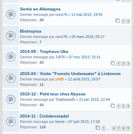
Sortie en Allemagne
Dernier message par
coco76
«
13 mai 2016, 19:55
Réponses :
28
1
2
Biotropica
Dernier message par
coco76
«
26 mars 2016, 05:17
Réponses :
7
2014-09 : Tropheus Uka
Dernier message par
J-B76
«
07 nov. 2015, 15:41
Réponses :
43
1
2
3
2015-04 : Visite "Forests Underwater" à Lisbonne
Dernier message par
philB
«
12 août 2015, 19:07
Réponses :
12
2010-12 : Petit tour chez Abysse
Dernier message par
Tropheus45
«
21 juil. 2015, 12:44
Réponses :
44
1
2
3
2014-11 : Ciclidenstadel
Dernier message par
herve
«
07 juin 2015, 17:28
Réponses :
128
1
6
7
8
9
…