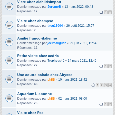
Viste chez cichlidsimport
Dernier message par
JeromeB
«
13 mars 2022, 00:43
Réponses :
17
1
2
Visite chez champso
Dernier message par
titou13004
«
26 août 2021, 15:07
Réponses :
7
Amitié franco-italienne
Dernier message par
joelmauguen
«
29 juin 2021, 15:54
Réponses :
12
Petite visite chez cedric
Dernier message par
Tropheus45
«
14 mars 2021, 12:46
Réponses :
27
1
2
Une courte balade chez Abysse
Dernier message par
philB
«
10 mars 2021, 18:42
Réponses :
48
1
2
3
4
Aquarium Lisbonne
Dernier message par
philB
«
02 mars 2021, 08:00
Réponses :
23
1
2
Visite chez Pat