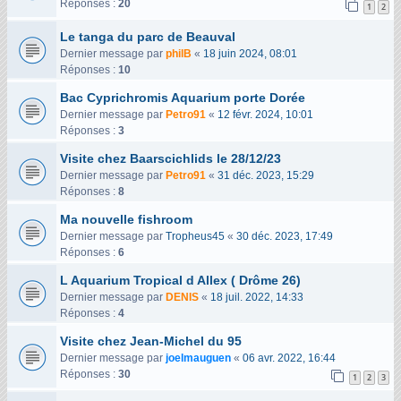
Réponses :
20
1
2
Le tanga du parc de Beauval
Dernier message par
philB
«
18 juin 2024, 08:01
Réponses :
10
Bac Cyprichromis Aquarium porte Dorée
Dernier message par
Petro91
«
12 févr. 2024, 10:01
Réponses :
3
Visite chez Baarscichlids le 28/12/23
Dernier message par
Petro91
«
31 déc. 2023, 15:29
Réponses :
8
Ma nouvelle fishroom
Dernier message par
Tropheus45
«
30 déc. 2023, 17:49
Réponses :
6
L Aquarium Tropical d Allex ( Drôme 26)
Dernier message par
DENIS
«
18 juil. 2022, 14:33
Réponses :
4
Visite chez Jean-Michel du 95
Dernier message par
joelmauguen
«
06 avr. 2022, 16:44
Réponses :
30
1
2
3