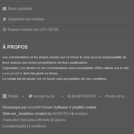
Nous contacter
Supprimer les cookies
Fuseau horaire sur
UTC+02:00
À PROPOS
Les commentaires et les photos postés sur ce forum le sont sous la responsabilité de
leurs auteurs qui restent propriétaires de leurs publications.
Cependant, ces photos et ces commentaires sont susceptibles d'être utilisés sur le site
www.gtroph.fr
dont fait partie ce forum.
Le simple fait de poster sur ce forum vaut acceptation de ces conditions.
Portail
Accueil du forum
ALBUM PHOTOS
Photos et vidéos de nos visites
Développé par
phpBB
® Forum Software © phpBB Limited
Style we_clearblue created by
INVENTEA
&
nextgen
Traduction française officielle
©
Qiaeru
Confidentialité
|
Conditions