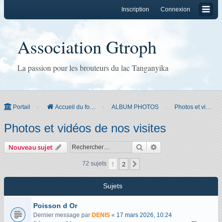
Inscription
Connexion
Association Gtroph
La passion pour les brouteurs du lac Tanganyika
Portail
Accueil du forum
ALBUM PHOTOS
Photos et vidéos de nos visites
Photos et vidéos de nos visites
Rechercher
Recherche avancée
Nouveau sujet
1
2
Suivant
72 sujets
Sujets
Poisson d Or
Dernier message par
DENIS
«
17 mars 2026, 10:24