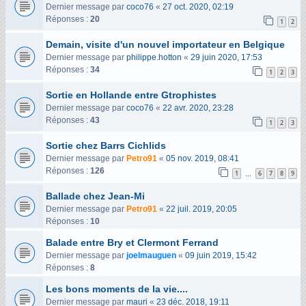
Dernier message par
coco76
«
27 oct. 2020, 02:19
Réponses :
20
1
2
Demain, visite d'un nouvel importateur en Belgique
Dernier message par
philippe.hotton
«
29 juin 2020, 17:53
Réponses :
34
1
2
3
Sortie en Hollande entre Gtrophistes
Dernier message par
coco76
«
22 avr. 2020, 23:28
Réponses :
43
1
2
3
Sortie chez Barrs Cichlids
Dernier message par
Petro91
«
05 nov. 2019, 08:41
Réponses :
126
1
6
7
8
9
…
Ballade chez Jean-Mi
Dernier message par
Petro91
«
22 juil. 2019, 20:05
Réponses :
10
Balade entre Bry et Clermont Ferrand
Dernier message par
joelmauguen
«
09 juin 2019, 15:42
Réponses :
8
Les bons moments de la vie....
Dernier message par
mauri
«
23 déc. 2018, 19:11