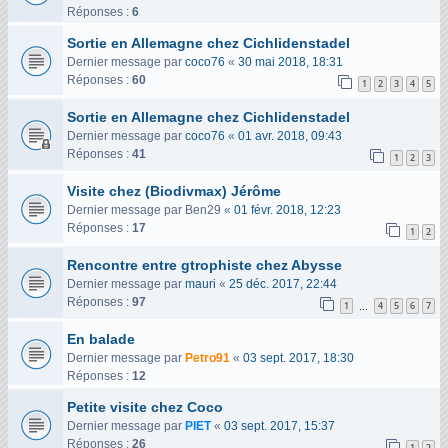
Réponses :
6
Sortie en Allemagne chez Cichlidenstadel
Dernier message par
coco76
«
30 mai 2018, 18:31
Réponses :
60
1
2
3
4
5
Sortie en Allemagne chez Cichlidenstadel
Dernier message par
coco76
«
01 avr. 2018, 09:43
Réponses :
41
1
2
3
Visite chez (Biodivmax) Jérôme
Dernier message par
Ben29
«
01 févr. 2018, 12:23
Réponses :
17
1
2
Rencontre entre gtrophiste chez Abysse
Dernier message par
mauri
«
25 déc. 2017, 22:44
Réponses :
97
1
4
5
6
7
…
En balade
Dernier message par
Petro91
«
03 sept. 2017, 18:30
Réponses :
12
Petite visite chez Coco
Dernier message par
PIET
«
03 sept. 2017, 15:37
Réponses :
26
1
2