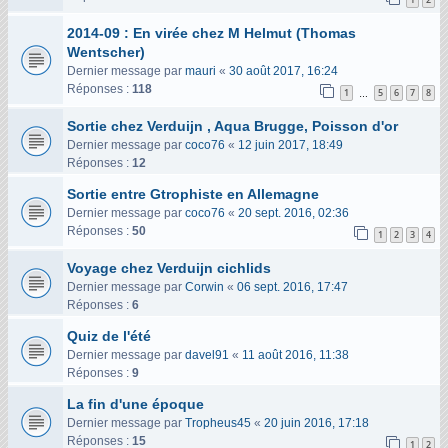
2014-09 : En virée chez M Helmut (Thomas
Wentscher)
Dernier message par
mauri
«
30 août 2017, 16:24
Réponses :
118
1
5
6
7
8
…
Sortie chez Verduijn , Aqua Brugge, Poisson d'or
Dernier message par
coco76
«
12 juin 2017, 18:49
Réponses :
12
Sortie entre Gtrophiste en Allemagne
Dernier message par
coco76
«
20 sept. 2016, 02:36
Réponses :
50
1
2
3
4
Voyage chez Verduijn cichlids
Dernier message par
Corwin
«
06 sept. 2016, 17:47
Réponses :
6
Quiz de l'été
Dernier message par
davel91
«
11 août 2016, 11:38
Réponses :
9
La fin d'une époque
Dernier message par
Tropheus45
«
20 juin 2016, 17:18
Réponses :
15
1
2