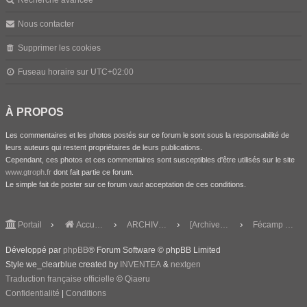
Recherche avancée
Nous contacter
Supprimer les cookies
Fuseau horaire sur
UTC+02:00
À PROPOS
Les commentaires et les photos postés sur ce forum le sont sous la responsabilité de
leurs auteurs qui restent propriétaires de leurs publications.
Cependant, ces photos et ces commentaires sont susceptibles d'être utilisés sur le site
www.gtroph.fr
dont fait partie ce forum.
Le simple fait de poster sur ce forum vaut acceptation de ces conditions.
Portail
Accueil du forum
ARCHIVES
[Archives] Réunions-Bourses
Fécamp 2016
Développé par
phpBB
® Forum Software © phpBB Limited
Style we_clearblue created by
INVENTEA
&
nextgen
Traduction française officielle
©
Qiaeru
Confidentialité
|
Conditions