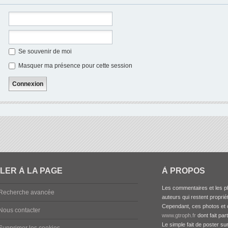
Se souvenir de moi
Masquer ma présence pour cette session
LER À LA PAGE
À PROPOS
Les commentaires et les ph
Recherche avancée
auteurs qui restent propriét
Cependant, ces photos et c
Nous contacter
www.gtroph.fr
dont fait par
Le simple fait de poster su