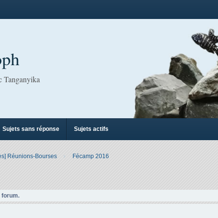
oph
ac Tanganyika
Sujets sans réponse
Sujets actifs
es] Réunions-Bourses
Fécamp 2016
e forum.