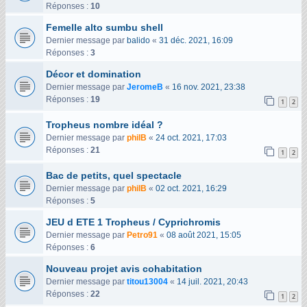
Réponses :
10
Femelle alto sumbu shell
Dernier message par
balido
«
31 déc. 2021, 16:09
Réponses :
3
Décor et domination
Dernier message par
JeromeB
«
16 nov. 2021, 23:38
Réponses :
19
1
2
Tropheus nombre idéal ?
Dernier message par
philB
«
24 oct. 2021, 17:03
Réponses :
21
1
2
Bac de petits, quel spectacle
Dernier message par
philB
«
02 oct. 2021, 16:29
Réponses :
5
JEU d ETE 1 Tropheus / Cyprichromis
Dernier message par
Petro91
«
08 août 2021, 15:05
Réponses :
6
Nouveau projet avis cohabitation
Dernier message par
titou13004
«
14 juil. 2021, 20:43
Réponses :
22
1
2