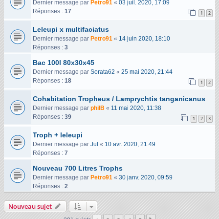
Dernier message par
Petro91
«
03 juil. 2020, 17:09
Réponses :
17
1
2
Leleupi x multifaciatus
Dernier message par
Petro91
«
14 juin 2020, 18:10
Réponses :
3
Bac 100l 80x30x45
Dernier message par
Sorata62
«
25 mai 2020, 21:44
Réponses :
18
1
2
Cohabitation Tropheus / Lamprychtis tanganicanus
Dernier message par
philB
«
11 mai 2020, 11:38
Réponses :
39
1
2
3
Troph + leleupi
Dernier message par
Jul
«
10 avr. 2020, 21:49
Réponses :
7
Nouveau 700 Litres Trophs
Dernier message par
Petro91
«
30 janv. 2020, 09:59
Réponses :
2
Nouveau sujet