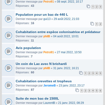
Dernier message par
Petro91
«
08 sept. 2022, 10:17
Réponses :
43
1
2
3
Population pour un bac de 440 L
Dernier message par
gui13
«
29 août 2022, 21:03
Réponses :
16
1
2
Cohabitation entre espèce colonisatrice et prédateur
Dernier message par
philB
«
04 août 2022, 10:01
Réponses :
11
Avis population
Dernier message par
Petro91
«
27 mai 2022, 10:50
Réponses :
7
Un coin de Lac avec N brichardi
Dernier message par
philB
«
31 janv. 2022, 16:21
Réponses :
60
1
2
3
4
5
Cohabitation crevettes et tropheus
Dernier message par
JeromeB
«
23 janv. 2022, 23:17
Réponses :
87
1
2
3
4
5
6
Suite de mon bac de 1500L
Dernier message par
LaurentB
«
21 janv. 2022, 08:29