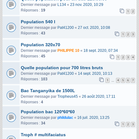
Dernier message par
L134
«
23 nov. 2020, 10:29
Réponses :
19
1
2
Population 540 l
Dernier message par
Pat41200
«
27 oct. 2020, 10:08
Réponses :
43
1
2
3
Population 320x70
Dernier message par
PHILIPPE 10
«
18 sept. 2020, 07:34
Réponses :
45
1
2
3
4
Quelle population pour 700 litres bruts
Dernier message par
Pat41200
«
14 sept. 2020, 10:13
Réponses :
103
1
4
5
6
7
…
Bac Tanganyika de 1500L
Dernier message par
Tropheus45
«
26 août 2020, 17:11
Réponses :
4
Population bac 120*60*60
Dernier message par
phildulac
«
16 juil. 2020, 13:25
Réponses :
34
1
2
3
Troph # multifaciatus