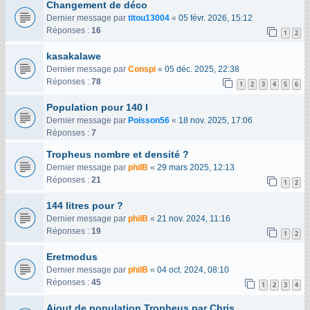
Changement de déco
Dernier message par
titou13004
«
05 févr. 2026, 15:12
Réponses :
16
1
2
kasakalawe
Dernier message par
Conspi
«
05 déc. 2025, 22:38
Réponses :
78
1
2
3
4
5
6
Population pour 140 l
Dernier message par
Poisson56
«
18 nov. 2025, 17:06
Réponses :
7
Tropheus nombre et densité ?
Dernier message par
philB
«
29 mars 2025, 12:13
Réponses :
21
1
2
144 litres pour ?
Dernier message par
philB
«
21 nov. 2024, 11:16
Réponses :
19
1
2
Eretmodus
Dernier message par
philB
«
04 oct. 2024, 08:10
Réponses :
45
1
2
3
4
Ajout de population Tropheus par Chris