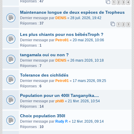
Réponses :
47
1
2
3
4
Maintenance longue de deux espèces de Tropheus
Dernier message par
DENIS
«
28 juil. 2026, 19:42
Réponses :
37
1
2
3
Les plus chiants pour nos bébésTroph ?
Dernier message par
Petro91
«
20 mai 2026, 10:06
Réponses :
1
tangamala oui ou non ?
Dernier message par
DENIS
«
26 mars 2026, 10:18
Réponses :
7
Tolerance des cichlidés
Dernier message par
Petro91
«
17 mars 2026, 09:25
Réponses :
6
Population pour un 400l Tanganyika....
Dernier message par
philB
«
21 févr. 2026, 10:54
Réponses :
14
Choix population 350l
Dernier message par
Rudy P.
«
12 févr. 2026, 09:14
Réponses :
10