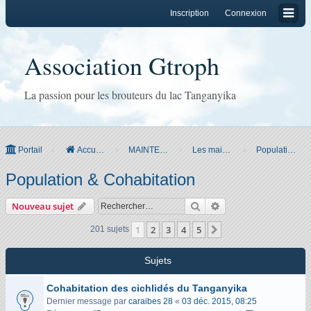
Inscription
Connexion
Association Gtroph
La passion pour les brouteurs du lac Tanganyika
Portail
Accueil du forum
MAINTENANCE
Les maintenir
Population & Cohabitation
Population & Cohabitation
Rechercher
Recherche avancée
Nouveau sujet
1
2
3
4
5
Suivant
201 sujets
Sujets
Cohabitation des cichlidés du Tanganyika
Dernier message par
caraibes 28
«
03 déc. 2015, 08:25