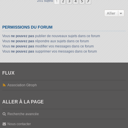
1
2
3
4
5
Suivant
201 sujets
Aller
PERMISSIONS DU FORUM
Vous
ne pouvez pas
publier de nouveaux sujets dans ce forum
Vous
ne pouvez pas
répondre aux sujets dans ce forum
Vous
ne pouvez pas
modifier vos messages dans ce forum
Vous
ne pouvez pas
supprimer vos messages dans ce forum
FLUX
Association Gtroph
ALLER À LA PAGE
Recherche avancée
Nous contacter