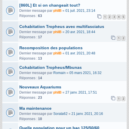
[860L] Et si on changeait tout?
Dernier message par
philB
«
01 juil. 2021, 23:14
Réponses :
63
1
2
3
4
5
Cohabitation Tropheus avec multifasciatus
Dernier message par
philB
«
20 avr. 2021, 18:44
Réponses :
17
1
2
Recomposition des populations
Dernier message par
philB
«
01 avr. 2021, 20:48
Réponses :
13
Cohabitation Tropheus/Mbunas
Dernier message par
Romain
«
05 mars 2021, 16:32
Réponses :
14
Nouveaux Aquariums
Dernier message par
philB
«
27 janv. 2021, 17:51
Réponses :
23
1
2
Ma maintenance
Dernier message par
Sorata62
«
21 janv. 2021, 20:16
Réponses :
10
Quelle population pour un bac 125/50/60