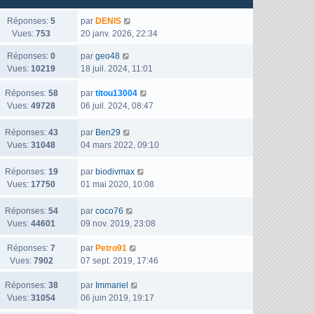
D
Réponses:
5
par
DENIS
e
Vues:
753
20 janv. 2026, 22:34
r
D
Réponses:
0
par
geo48
n
e
Vues:
10219
18 juil. 2024, 11:01
i
r
e
D
Réponses:
58
n
par
titou13004
r
e
Vues:
49728
i
06 juil. 2024, 08:47
m
r
e
e
n
r
D
Réponses:
43
par
Ben29
s
i
m
e
Vues:
31048
04 mars 2022, 09:10
s
e
e
r
a
r
s
n
D
Réponses:
19
g
par
biodivmax
m
s
i
e
Vues:
17750
e
01 mai 2020, 10:08
e
a
e
r
s
g
r
n
D
Réponses:
54
par
coco76
s
e
m
i
e
Vues:
44601
09 nov. 2019, 23:08
a
e
e
r
g
s
r
D
Réponses:
7
n
par
Petro91
e
s
m
e
Vues:
7902
i
07 sept. 2019, 17:46
a
e
r
e
g
s
D
Réponses:
38
n
par
Immariel
r
e
s
e
Vues:
31054
i
06 juin 2019, 19:17
m
a
r
e
e