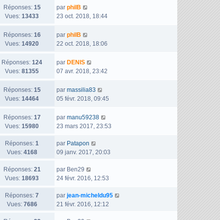
g
n
r
s
D
Réponses:
15
par
philB
e
i
m
s
e
Vues:
13433
23 oct. 2018, 18:44
e
e
a
r
r
s
g
n
D
Réponses:
16
par
philB
m
s
e
i
e
Vues:
14920
22 oct. 2018, 18:06
e
a
e
r
s
g
r
n
D
Réponses:
124
par
DENIS
s
e
m
i
e
Vues:
81355
07 avr. 2018, 23:42
a
e
e
r
g
s
r
n
D
Réponses:
15
par
massilia83
e
s
m
i
e
Vues:
14464
05 févr. 2018, 09:45
a
e
e
r
g
s
r
n
D
Réponses:
17
par
manu59238
e
s
m
i
e
Vues:
15980
23 mars 2017, 23:53
a
e
e
r
g
s
r
D
Réponses:
1
n
par
Patapon
e
s
m
e
Vues:
4168
i
09 janv. 2017, 20:03
a
e
r
e
g
s
D
Réponses:
21
n
par
Ben29
r
e
s
e
Vues:
18693
i
24 févr. 2016, 12:53
m
a
r
e
e
D
Réponses:
7
g
n
par
jean-micheldu95
r
s
e
Vues:
7686
e
i
21 févr. 2016, 12:12
m
s
r
e
e
a