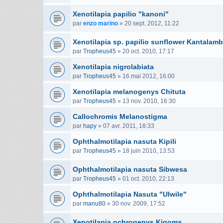
Xenotilapia papilio "kanoni"
par
enzo marino
»
20 sept. 2012, 11:22
Xenotilapia sp. papilio sunflower Kantalam
par
Tropheus45
»
20 oct. 2010, 17:17
Xenotilapia nigrolabiata
par
Tropheus45
»
16 mai 2012, 16:00
Xenotilapia melanogenys Chituta
par
Tropheus45
»
13 nov. 2010, 16:30
Callochromis Melanostigma
par
hapy
»
07 avr. 2011, 18:33
Ophthalmotilapia nasuta Kipili
par
Tropheus45
»
18 juin 2010, 13:53
Ophthalmotilapia nasuta Sibwesa
par
Tropheus45
»
01 oct. 2010, 22:13
Ophthalmotilapia Nasuta "Ulwile"
par
manu80
»
30 nov. 2009, 17:52
Xenotilapia ochrogenys Kigoma