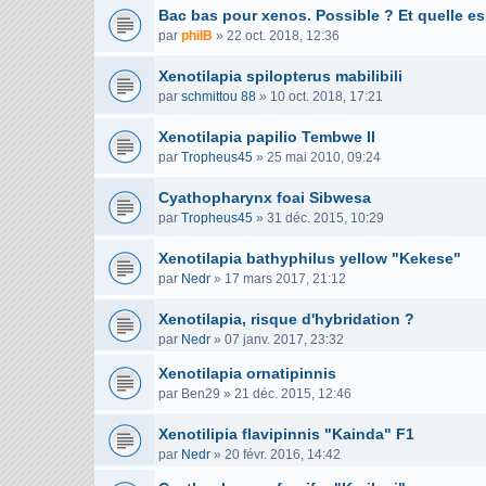
Bac bas pour xenos. Possible ? Et quelle e
par
philB
»
22 oct. 2018, 12:36
Xenotilapia spilopterus mabilibili
par
schmittou 88
»
10 oct. 2018, 17:21
Xenotilapia papilio Tembwe II
par
Tropheus45
»
25 mai 2010, 09:24
Cyathopharynx foai Sibwesa
par
Tropheus45
»
31 déc. 2015, 10:29
Xenotilapia bathyphilus yellow "Kekese"
par
Nedr
»
17 mars 2017, 21:12
Xenotilapia, risque d'hybridation ?
par
Nedr
»
07 janv. 2017, 23:32
Xenotilapia ornatipinnis
par
Ben29
»
21 déc. 2015, 12:46
Xenotilipia flavipinnis "Kainda" F1
par
Nedr
»
20 févr. 2016, 14:42