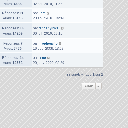
e
Vues:
4638
i
02 oct. 2010, 11:32
m
s
e
r
e
e
a
D
Réponses:
11
par
Tam
n
r
s
g
e
Vues:
10145
20 août 2010, 19:34
i
m
s
e
r
e
e
a
D
Réponses:
16
n
par
tanganyika31
r
s
g
e
Vues:
14209
i
06 juil. 2010, 18:13
m
s
e
r
e
e
a
D
Réponses:
7
n
par
Tropheus45
r
s
g
e
Vues:
7470
i
16 déc. 2009, 13:23
m
s
e
r
e
e
a
D
Réponses:
14
par
arno
n
r
s
g
e
Vues:
12668
20 janv. 2009, 08:29
i
m
s
e
r
e
e
a
n
r
s
g
38 sujets • Page
1
sur
1
i
m
s
e
e
e
a
Aller
r
s
g
m
s
e
e
a
s
g
s
e
a
g
e