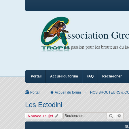
Association Gtr
La passion pour les brouteurs du l
Portail
Accueil du forum
FAQ
Rechercher
Portail
Accueil du forum
NOS BROUTEURS & C
Les Ectodini
Recherc
Rec
Nouveau sujet
S