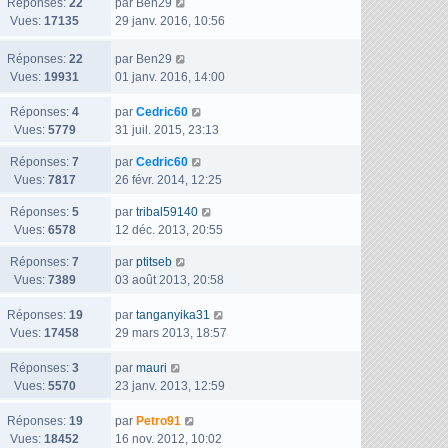
D
Réponses:
22
n
par
Ben29
r
s
g
e
Vues:
17135
i
29 janv. 2016, 10:56
m
s
e
r
e
e
a
n
r
s
D
Réponses:
22
g
par
Ben29
i
m
s
e
Vues:
19931
e
01 janv. 2016, 14:00
e
e
a
r
r
s
D
Réponses:
4
g
n
par
Cedric60
m
s
e
Vues:
5779
e
i
31 juil. 2015, 23:13
e
a
r
e
D
Réponses:
7
par
Cedric60
s
g
n
r
e
Vues:
7817
26 févr. 2014, 12:25
s
e
i
m
r
a
e
e
D
Réponses:
5
par
tribal59140
n
g
r
s
e
Vues:
6578
12 déc. 2013, 20:55
i
e
m
s
r
e
e
a
D
Réponses:
7
par
ptitseb
n
r
s
g
e
Vues:
7389
03 août 2013, 20:58
i
m
s
e
r
e
e
a
D
Réponses:
19
n
par
tanganyika31
r
s
g
e
Vues:
17458
i
29 mars 2013, 18:57
m
s
e
r
e
e
a
D
Réponses:
3
n
par
mauri
r
s
g
e
Vues:
5570
i
23 janv. 2013, 12:59
m
s
e
r
e
e
a
D
Réponses:
19
n
par
Petro91
r
s
g
e
Vues:
18452
i
16 nov. 2012, 10:02
m
s
e