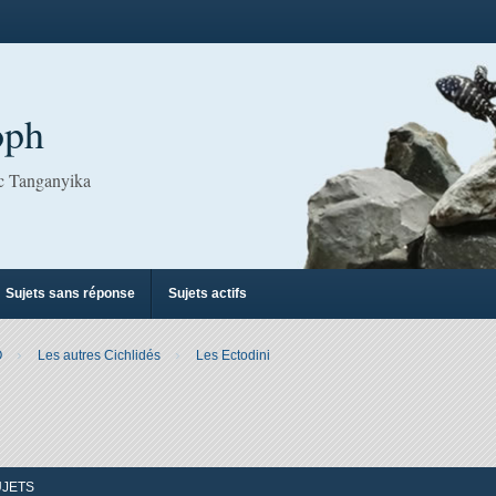
oph
ac Tanganyika
Sujets sans réponse
Sujets actifs
O
Les autres Cichlidés
Les Ectodini
her
herche avancée
UJETS