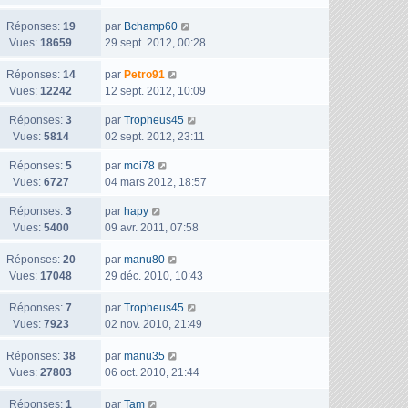
r
e
e
a
n
r
s
D
Réponses:
19
g
par
Bchamp60
i
m
s
e
Vues:
18659
e
29 sept. 2012, 00:28
e
e
a
r
r
s
D
Réponses:
14
g
n
par
Petro91
m
s
e
Vues:
12242
e
i
12 sept. 2012, 10:09
e
a
r
e
D
Réponses:
3
par
Tropheus45
s
g
n
r
e
Vues:
5814
02 sept. 2012, 23:11
s
e
i
m
r
a
e
e
D
Réponses:
5
par
moi78
n
g
r
s
e
Vues:
6727
04 mars 2012, 18:57
i
e
m
s
r
e
e
a
D
Réponses:
3
par
hapy
n
r
s
g
e
Vues:
5400
09 avr. 2011, 07:58
i
m
s
e
r
e
e
a
D
Réponses:
20
n
par
manu80
r
s
g
e
Vues:
17048
i
29 déc. 2010, 10:43
m
s
e
r
e
e
a
D
Réponses:
7
n
par
Tropheus45
r
s
g
e
Vues:
7923
i
02 nov. 2010, 21:49
m
s
e
r
e
e
a
D
Réponses:
38
n
par
manu35
r
s
g
e
Vues:
27803
i
06 oct. 2010, 21:44
m
s
e
r
e
e
a
D
Réponses:
1
n
par
Tam
r
s
g