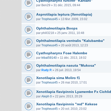
Cyathopharynx furcifer "Karilani"
par
Ben29
»
31 déc. 2015, 09:44
Asprotilapia leptura (Xenotilapia)
par
Tropheus45
»
13 févr. 2009, 15:02
Ophthalmotilapia Boops
par
phill3218
»
25 janv. 2011, 10:48
Ophthalmotilapia ventralis "Kalubamba"
par
Tropheus45
»
20 août 2013, 12:23
Cyathopharynx Foae Halembe
par
tribal59140
»
11 déc. 2013, 18:02
Ophthalmotilapia nasuta "Mukosa"
par
Rudy P.
»
26 juil. 2013, 19:54
Xenotilapia sima Moliro f1
par
Tropheus45
»
26 mai 2010, 17:01
Xenotilapia flavipinnis Lyamembe Fx Cichli
par
Aleph 0
»
22 janv. 2013, 20:29
Xenotilapia flavipinnis "red" Kekese
par
Tropheus45
»
20 oct. 2010, 23:02