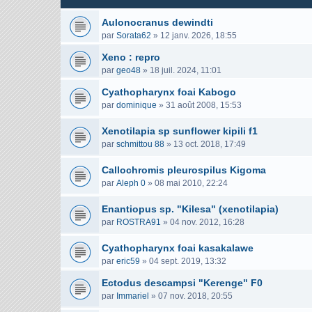
Aulonocranus dewindti
par
Sorata62
»
12 janv. 2026, 18:55
Xeno : repro
par
geo48
»
18 juil. 2024, 11:01
Cyathopharynx foai Kabogo
par
dominique
»
31 août 2008, 15:53
Xenotilapia sp sunflower kipili f1
par
schmittou 88
»
13 oct. 2018, 17:49
Callochromis pleurospilus Kigoma
par
Aleph 0
»
08 mai 2010, 22:24
Enantiopus sp. "Kilesa" (xenotilapia)
par
ROSTRA91
»
04 nov. 2012, 16:28
Cyathopharynx foai kasakalawe
par
eric59
»
04 sept. 2019, 13:32
Ectodus descampsi "Kerenge" F0
par
Immariel
»
07 nov. 2018, 20:55