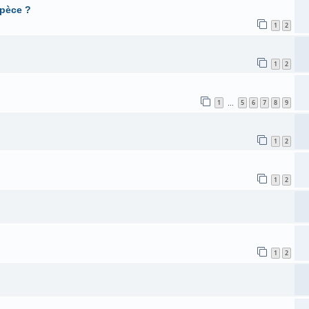
spèce ?
1
2
1
2
1
5
6
7
8
9
…
1
2
1
2
1
2