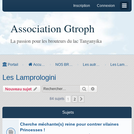
Inscription
Connexion
Association Gtroph
La passion pour les brouteurs du lac Tanganyika
Portail
Accueil du forum
NOS BROUTEURS & CO
Les autres Cichlidés
Les Lamprologini
Les Lamprologini
Rechercher
Recherche avancée
Nouveau sujet
1
2
Suivant
84 sujets
Sujets
Cherche méchante(s) reine pour contrer vilaines
Princesses !