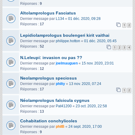
Réponses :
9
Altolamprologus Fasciatus
Dernier message par
L134
«
01 déc. 2020, 09:28
Réponses :
17
1
2
Lepidiolamprologus boulengeri kirit vaithai
Dernier message par
philippe.hotton
«
01 déc. 2020, 05:45
Réponses :
52
1
2
3
4
N.Leleupi: invasion ou pas ??
Dernier message par
joelmauguen
«
15 nov. 2020, 23:01
Réponses :
12
Neolamprologus speciosus
Dernier message par
philty
«
13 nov. 2020, 07:24
Réponses :
17
1
2
Néolamprologus falcicula cygnus
Dernier message par
Pat41200
«
23 oct. 2020, 22:58
Réponses :
13
Cohabitation conchylicoles
Dernier message par
philB
«
24 sept. 2020, 17:00
Réponses :
9