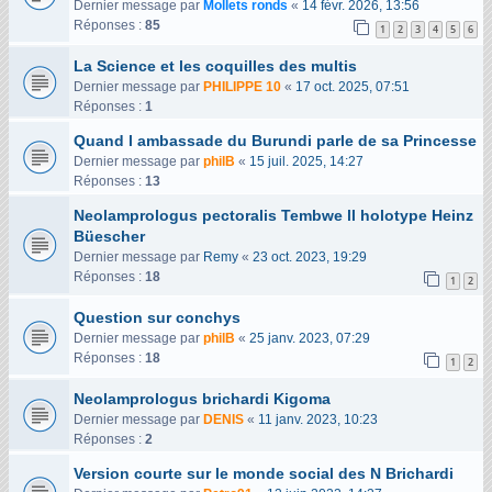
Dernier message par
Mollets ronds
«
14 févr. 2026, 13:56
Réponses :
85
1
2
3
4
5
6
La Science et les coquilles des multis
Dernier message par
PHILIPPE 10
«
17 oct. 2025, 07:51
Réponses :
1
Quand l ambassade du Burundi parle de sa Princesse
Dernier message par
philB
«
15 juil. 2025, 14:27
Réponses :
13
Neolamprologus pectoralis Tembwe ll holotype Heinz
Büescher
Dernier message par
Remy
«
23 oct. 2023, 19:29
Réponses :
18
1
2
Question sur conchys
Dernier message par
philB
«
25 janv. 2023, 07:29
Réponses :
18
1
2
Neolamprologus brichardi Kigoma
Dernier message par
DENIS
«
11 janv. 2023, 10:23
Réponses :
2
Version courte sur le monde social des N Brichardi