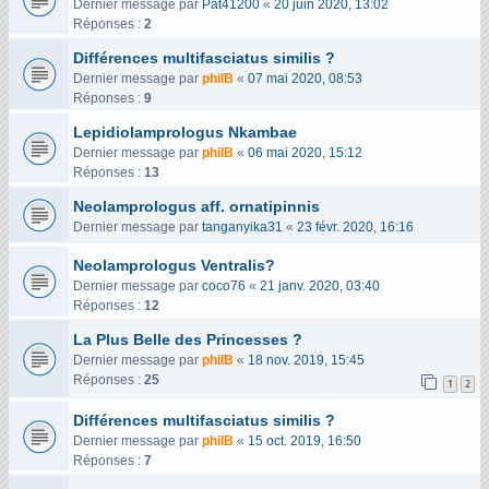
Dernier message par
Pat41200
«
20 juin 2020, 13:02
Réponses :
2
Différences multifasciatus similis ?
Dernier message par
philB
«
07 mai 2020, 08:53
Réponses :
9
Lepidiolamprologus Nkambae
Dernier message par
philB
«
06 mai 2020, 15:12
Réponses :
13
Neolamprologus aff. ornatipinnis
Dernier message par
tanganyika31
«
23 févr. 2020, 16:16
Neolamprologus Ventralis?
Dernier message par
coco76
«
21 janv. 2020, 03:40
Réponses :
12
La Plus Belle des Princesses ?
Dernier message par
philB
«
18 nov. 2019, 15:45
Réponses :
25
1
2
Différences multifasciatus similis ?
Dernier message par
philB
«
15 oct. 2019, 16:50
Réponses :
7