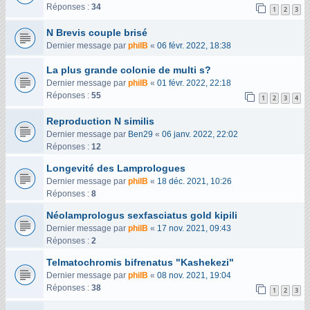
Réponses :
34
1
2
3
N Brevis couple brisé
Dernier message par
philB
«
06 févr. 2022, 18:38
La plus grande colonie de multi s?
Dernier message par
philB
«
01 févr. 2022, 22:18
Réponses :
55
1
2
3
4
Reproduction N similis
Dernier message par
Ben29
«
06 janv. 2022, 22:02
Réponses :
12
Longevité des Lamprologues
Dernier message par
philB
«
18 déc. 2021, 10:26
Réponses :
8
Néolamprologus sexfasciatus gold kipili
Dernier message par
philB
«
17 nov. 2021, 09:43
Réponses :
2
Telmatochromis bifrenatus "Kashekezi"
Dernier message par
philB
«
08 nov. 2021, 19:04
Réponses :
38
1
2
3