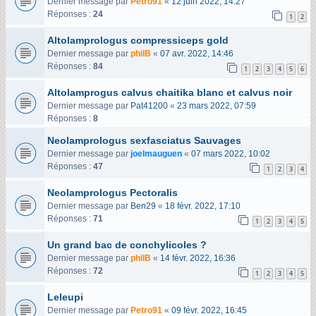
Dernier message par
Petro91
«
12 juin 2022, 14:27
Réponses :
24
1
2
Altolamprologus compressiceps gold
Dernier message par
philB
«
07 avr. 2022, 14:46
Réponses :
84
1
2
3
4
5
6
Altolamprogus calvus chaitika blanc et calvus noir
Dernier message par
Pat41200
«
23 mars 2022, 07:59
Réponses :
8
Neolamprologus sexfasciatus Sauvages
Dernier message par
joelmauguen
«
07 mars 2022, 10:02
Réponses :
47
1
2
3
4
Neolamprologus Pectoralis
Dernier message par
Ben29
«
18 févr. 2022, 17:10
Réponses :
71
1
2
3
4
5
Un grand bac de conchylicoles ?
Dernier message par
philB
«
14 févr. 2022, 16:36
Réponses :
72
1
2
3
4
5
Leleupi
Dernier message par
Petro91
«
09 févr. 2022, 16:45