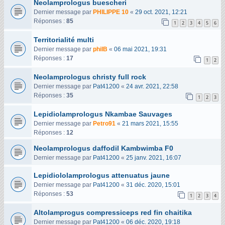
Neolamprologus buescheri
Dernier message par
PHILIPPE 10
«
29 oct. 2021, 12:21
Réponses :
85
1
2
3
4
5
6
Territorialité multi
Dernier message par
philB
«
06 mai 2021, 19:31
Réponses :
17
1
2
Neolamprologus christy full rock
Dernier message par
Pat41200
«
24 avr. 2021, 22:58
Réponses :
35
1
2
3
Lepidiolamprologus Nkambae Sauvages
Dernier message par
Petro91
«
21 mars 2021, 15:55
Réponses :
12
Neolamprologus daffodil Kambwimba F0
Dernier message par
Pat41200
«
25 janv. 2021, 16:07
Lepidiololamprologus attenuatus jaune
Dernier message par
Pat41200
«
31 déc. 2020, 15:01
Réponses :
53
1
2
3
4
Altolamprogus compressiceps red fin chaitika
Dernier message par
Pat41200
«
06 déc. 2020, 19:18