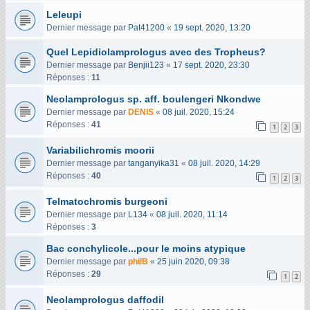
Leleupi
Dernier message par
Pat41200
«
19 sept. 2020, 13:20
Quel Lepidiolamprologus avec des Tropheus?
Dernier message par
Benjii123
«
17 sept. 2020, 23:30
Réponses :
11
Neolamprologus sp. aff. boulengeri Nkondwe
Dernier message par
DENIS
«
08 juil. 2020, 15:24
Réponses :
41
1
2
3
Variabilichromis moorii
Dernier message par
tanganyika31
«
08 juil. 2020, 14:29
Réponses :
40
1
2
3
Telmatochromis burgeoni
Dernier message par
L134
«
08 juil. 2020, 11:14
Réponses :
3
Bac conchylicole...pour le moins atypique
Dernier message par
philB
«
25 juin 2020, 09:38
Réponses :
29
1
2
Neolamprologus daffodil