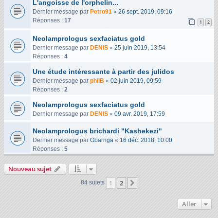
L'angoisse de l'orphelin...
Dernier message par
Petro91
«
26 sept. 2019, 09:16
Réponses :
17
1
2
Neolamprologus sexfaciatus gold
Dernier message par
DENIS
«
25 juin 2019, 13:54
Réponses :
4
Une étude intéressante à partir des julidos
Dernier message par
philB
«
02 juin 2019, 09:59
Réponses :
2
Neolamprologus sexfaciatus gold
Dernier message par
DENIS
«
09 avr. 2019, 17:59
Neolamprologus brichardi "Kashekezi"
Dernier message par
Gbarnga
«
16 déc. 2018, 10:00
Réponses :
5
Nouveau sujet
1
2
Suivant
84 sujets
Aller