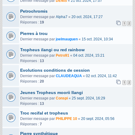
Dernier message par
DENIS
«
21 oct. 2024, 17:07
Petrochromis
Dernier message par
Alpha7
«
20 oct. 2024, 17:27
Réponses :
19
1
2
Pierres à trou
Dernier message par
joelmauguen
«
15 oct. 2024, 10:34
Tropheus ilangi ou red rainbow
Dernier message par
Petro91
«
04 oct. 2024, 15:21
Réponses :
13
Evolutions conditions de cession
Dernier message par
CLAUDEAQUA
«
02 oct. 2024, 11:42
Réponses :
20
1
2
Jeunes Tropheus moorii Ilangi
Dernier message par
Conspi
«
25 sept. 2024, 16:29
Réponses :
13
Troc recifal et tropheus
Dernier message par
PHILIPPE 10
«
20 sept. 2024, 05:56
Réponses :
7
Pierre synthétique