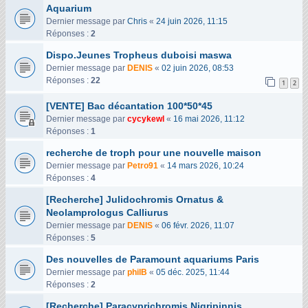
Aquarium
Dernier message par
Chris
«
24 juin 2026, 11:15
Réponses :
2
Dispo.Jeunes Tropheus duboisi maswa
Dernier message par
DENIS
«
02 juin 2026, 08:53
Réponses :
22
1
2
[VENTE] Bac décantation 100*50*45
Dernier message par
cycykewl
«
16 mai 2026, 11:12
Réponses :
1
recherche de troph pour une nouvelle maison
Dernier message par
Petro91
«
14 mars 2026, 10:24
Réponses :
4
[Recherche] Julidochromis Ornatus &
Neolamprologus Calliurus
Dernier message par
DENIS
«
06 févr. 2026, 11:07
Réponses :
5
Des nouvelles de Paramount aquariums Paris
Dernier message par
philB
«
05 déc. 2025, 11:44
Réponses :
2
[Recherche] Paracyprichromis Nigripinnis