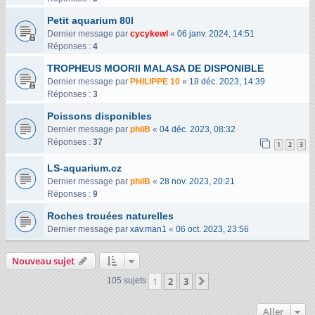
Petit aquarium 80l
Dernier message par
cycykewl
«
06 janv. 2024, 14:51
Réponses :
4
TROPHEUS MOORII MALASA DE DISPONIBLE
Dernier message par
PHILIPPE 10
«
18 déc. 2023, 14:39
Réponses :
3
Poissons disponibles
Dernier message par
philB
«
04 déc. 2023, 08:32
Réponses :
37
1
2
3
LS-aquarium.cz
Dernier message par
philB
«
28 nov. 2023, 20:21
Réponses :
9
Roches trouées naturelles
Dernier message par
xav.man1
«
06 oct. 2023, 23:56
Nouveau sujet
1
2
3
Suivant
105 sujets
Aller