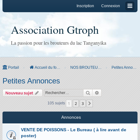
Inscription
Connexion
Association Gtroph
La passion pour les brouteurs du lac Tanganyika
Portail
Accueil du forum
NOS BROUTEURS & CO
Petites Annonces
Petites Annonces
Rechercher
Recherche avancée
Nouveau sujet
1
2
3
Suivant
105 sujets
Annonces
VENTE DE POISSONS - Le Bureau ( à lire avant de
poster)