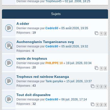
Dernier message par
Tropheus45
«
02 juil. 2008, 18:25
Sujets
A céder
Dernier message par
Cedric60
«
05 août 2026, 19:35
Réponses :
19
1
2
Auchenoglanis Tanganicanus svg
Dernier message par
Cedric60
«
05 août 2026, 19:32
Réponses :
6
vente de tropheus
Dernier message par
PHILIPPE 10
«
19 juil. 2026, 03:34
Réponses :
20
1
2
Tropheus red rainbow Kasanga
Dernier message par
Tank ganyika
«
15 juil. 2026, 13:37
Réponses :
43
1
2
3
Tout doit disparaitre
Dernier message par
Cedric60
«
06 juil. 2026, 17:14
Réponses :
32
1
2
3