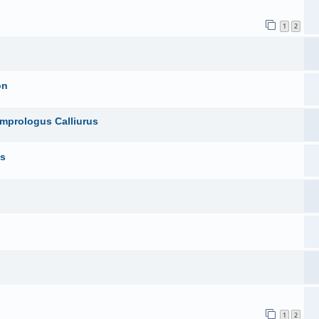
1
2
on
mprologus Calliurus
is
1
2