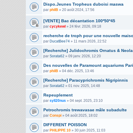
Dispo.Jeunes Tropheus duboisi maswa
par
philB
»
20 août 2024, 17:56
[VENTE] Bac décantation 100*50*45
par
cycykewl
»
24 févr. 2026, 09:18
recherche de troph pour une nouvelle mais
par
DucatBee74
»
11 mars 2026, 22:52
[Recherche] Julidochromis Ornatus & Neola
par
Sorata62
»
09 janv. 2026, 12:20
Des nouvelles de Paramount aquariums Par
par
philB
»
04 déc. 2025, 13:46
[Recherche] Paracyprichromis Nigripinnis
par
Sorata62
»
01 nov. 2025, 14:48
Repeuplement
par
syll20nus
»
04 sept. 2025, 23:10
Petrochromis trewavasae mâle subadulte
par
Conspi
»
04 août 2025, 18:02
DIFFERENT POISSON
par
PHILIPPE 10
»
30 juin 2025, 11:03