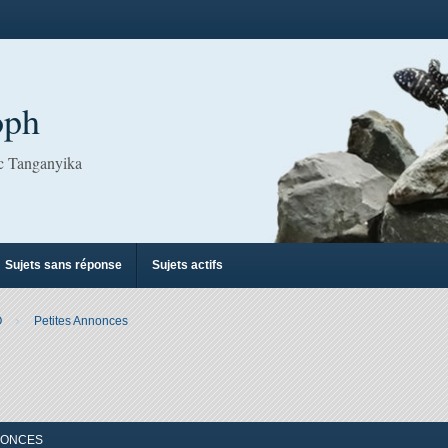
oph
ac Tanganyika
Sujets sans réponse
Sujets actifs
O
Petites Annonces
her
herche avancée
ONCES