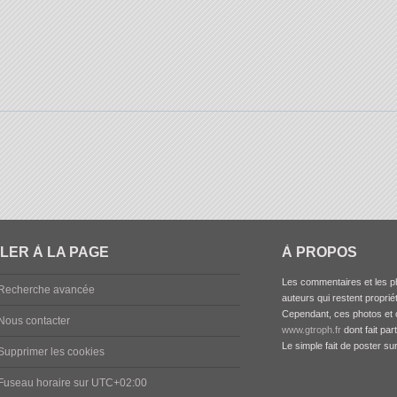
LER À LA PAGE
À PROPOS
Les commentaires et les ph
Recherche avancée
auteurs qui restent propriét
Cependant, ces photos et c
Nous contacter
www.gtroph.fr
dont fait par
Le simple fait de poster su
Supprimer les cookies
Fuseau horaire sur
UTC+02:00