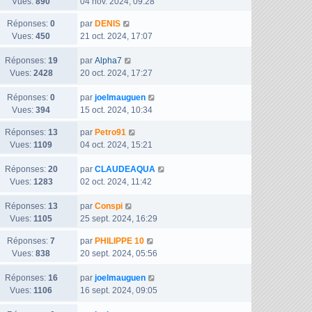
e
Vues:
890
04 nov. 2024, 09:28
i
m
s
e
r
e
e
a
D
Réponses:
0
par
DENIS
n
r
s
g
e
Vues:
450
21 oct. 2024, 17:07
i
m
s
e
r
e
e
a
D
Réponses:
19
n
par
Alpha7
r
s
g
e
Vues:
2428
i
20 oct. 2024, 17:27
m
s
e
r
e
e
a
D
Réponses:
0
n
par
joelmauguen
r
s
g
e
Vues:
394
i
15 oct. 2024, 10:34
m
s
e
r
e
e
a
D
Réponses:
13
par
Petro91
n
r
s
g
e
Vues:
1109
04 oct. 2024, 15:21
i
m
s
e
r
e
e
a
D
Réponses:
20
n
par
CLAUDEAQUA
r
s
g
e
Vues:
1283
i
02 oct. 2024, 11:42
m
s
e
r
e
e
a
D
Réponses:
13
n
par
Conspi
r
s
g
e
Vues:
1105
i
25 sept. 2024, 16:29
m
s
e
r
e
e
a
D
Réponses:
7
par
PHILIPPE 10
n
r
s
g
e
Vues:
838
20 sept. 2024, 05:56
i
m
s
e
r
e
e
a
D
Réponses:
16
n
par
joelmauguen
r
s
g
e
Vues:
1106
i
16 sept. 2024, 09:05
m
s
e
r
e
e
a