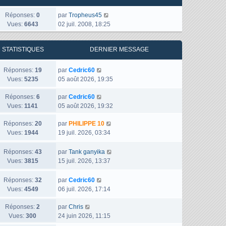
D
Réponses:
0
par
Tropheus45
e
Vues:
6643
02 juil. 2008, 18:25
r
n
STATISTIQUES
DERNIER MESSAGE
i
e
r
D
Réponses:
19
par
Cedric60
m
e
Vues:
5235
05 août 2026, 19:35
e
r
s
D
Réponses:
6
n
par
Cedric60
s
e
Vues:
1141
i
05 août 2026, 19:32
a
r
e
D
Réponses:
20
g
n
par
PHILIPPE 10
r
e
Vues:
1944
e
i
19 juil. 2026, 03:34
m
r
e
e
n
r
s
D
Réponses:
43
par
Tank ganyika
i
m
s
e
Vues:
3815
15 juil. 2026, 13:37
e
e
a
r
r
s
g
n
D
Réponses:
32
par
Cedric60
m
s
e
i
e
Vues:
4549
06 juil. 2026, 17:14
e
a
e
r
s
g
r
D
Réponses:
2
n
par
Chris
s
e
m
e
Vues:
300
i
24 juin 2026, 11:15
a
e
r
e