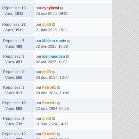
e
r
e
e
a
D
Réponses:
13
n
par
cycykewl
r
s
g
e
Vues:
1011
i
25 mai 2025, 09:31
m
s
e
r
e
e
a
D
Réponses:
23
n
par
philB
r
s
g
e
Vues:
3519
i
21 mai 2025, 15:11
m
s
e
r
e
e
a
D
Réponses:
5
n
par
Mollets ronds
r
s
g
e
Vues:
488
i
22 avr. 2025, 19:22
m
s
e
r
e
e
a
D
Réponses:
3
par
joelmauguen
n
r
s
g
e
Vues:
453
02 avr. 2025, 11:03
i
m
s
e
r
e
e
a
D
Réponses:
0
par
philB
n
r
s
g
e
Vues:
550
30 déc. 2024, 13:47
i
m
s
e
r
e
e
a
D
Réponses:
3
par
Petro91
n
r
s
g
e
Vues:
913
20 déc. 2024, 10:09
i
m
s
e
r
e
e
a
D
Réponses:
10
par
Petro91
n
r
s
g
e
Vues:
862
12 nov. 2024, 09:06
i
m
s
e
r
e
e
a
D
Réponses:
9
par
philB
n
r
s
g
e
Vues:
739
11 nov. 2024, 14:16
i
m
s
e
r
e
e
a
D
Réponses:
12
par
Petro91
n
r
s
g