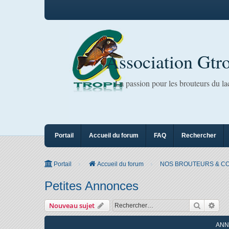
Association Gtr
La passion pour les brouteurs du l
Portail
Accueil du forum
FAQ
Rechercher
Portail
Accueil du forum
NOS BROUTEURS & C
Petites Annonces
Recherc
Rec
Nouveau sujet
ANN