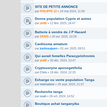
SITE DE PETITE ANNONCE
par
PHILIPPE 10
»
24 mai 2024, 11:00
Donne population Cypris et autres
par
philB
»
12 févr. 2025, 18:47
Batterie à vendre de J P Hacard
par
DENIS
»
20 avr. 2025, 10:29
Cardisoma armatum
par
joelmauguen
»
01 avr. 2025, 09:51
Qui aurait femelles Paracyprichromis
par
philB
»
30 déc. 2024, 13:47
Cryptocoryne aponogetifolia
par
Chris
»
19 déc. 2024, 12:25
Exhange ou vente population Tanga
par
melinafane
»
29 sept. 2024, 21:07
Recherche tanga
par
ouali
»
26 oct. 2024, 14:52
Boutique achat tanganyika