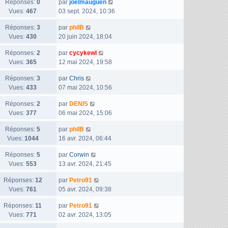
D
Réponses:
0
n
par
joelmauguen
r
s
g
e
Vues:
467
i
03 sept. 2024, 10:36
m
s
e
r
e
e
a
D
Réponses:
3
par
philB
n
r
s
g
e
Vues:
430
20 juin 2024, 18:04
i
m
s
e
r
e
e
a
D
Réponses:
2
par
cycykewl
n
r
s
g
e
Vues:
365
12 mai 2024, 19:58
i
m
s
e
r
e
e
a
D
Réponses:
3
par
Chris
n
r
s
g
e
Vues:
433
07 mai 2024, 10:56
i
m
s
e
r
e
e
a
D
Réponses:
2
par
DENIS
n
r
s
g
e
Vues:
377
06 mai 2024, 15:06
i
m
s
e
r
e
e
a
D
Réponses:
5
par
philB
n
r
s
g
e
Vues:
1044
16 avr. 2024, 06:44
i
m
s
e
r
e
e
a
D
Réponses:
5
par
Corwin
n
r
s
g
e
Vues:
553
13 avr. 2024, 21:45
i
m
s
e
r
e
e
a
D
Réponses:
12
par
Petro91
n
r
s
g
e
Vues:
761
05 avr. 2024, 09:38
i
m
s
e
r
e
e
a
D
Réponses:
11
par
Petro91
n
r
s
g
e
Vues:
771
02 avr. 2024, 13:05
i
m
s
e
r
e
e