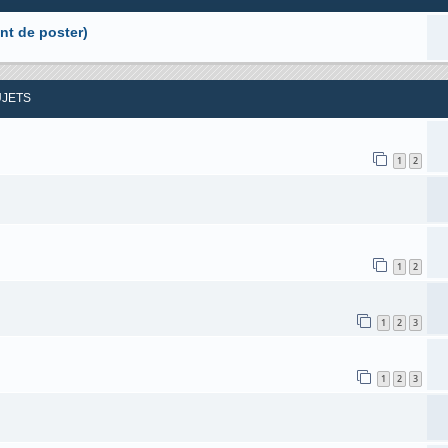
nt de poster)
UJETS
1
2
1
2
1
2
3
1
2
3