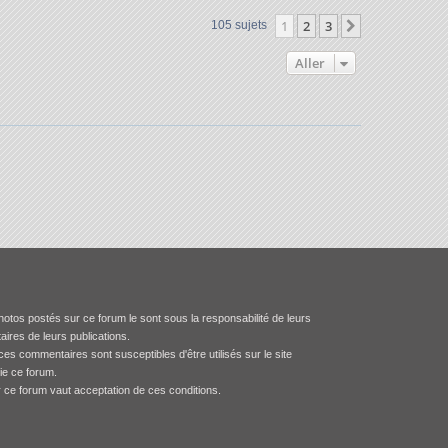
e
e
a
n
r
s
g
1
2
3
Suivant
105 sujets
i
m
s
e
e
e
a
Aller
r
s
g
m
s
e
e
a
s
g
s
e
a
g
e
otos postés sur ce forum le sont sous la responsabilité de leurs
aires de leurs publications.
es commentaires sont susceptibles d'être utilisés sur le site
tie ce forum.
r ce forum vaut acceptation de ces conditions.