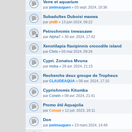
Verre et aquarium
par
joelmauguen
»
03 sept. 2024, 10:36
Subadultes Duboisi maswa
par
philB
»
13 juin 2024, 09:22
Petrochromis trewasawe
par
Alpha7
»
30 avr. 2024, 17:42
Xenotilapia flavipinnis crocodile island
par
Chris
»
03 mai 2024, 09:26
Cypri. Zonatus Mvuna
par
moba
»
29 avr. 2024, 21:15
Recherche deux groupe de Tropheus
par
CLAUDEAQUA
»
08 avr. 2024, 17:10
Cyprichromis Kitumba
par
Corwin
»
09 avr. 2024, 21:41
Promo été Aquajolia
par
Conspi
»
12 juil. 2023, 16:11
Don
par
joelmauguen
»
23 mars 2024, 14:49