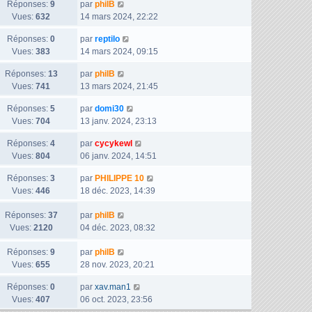
a
D
Réponses:
9
par
philB
n
r
s
g
e
Vues:
632
14 mars 2024, 22:22
i
m
s
e
r
e
e
a
D
Réponses:
0
par
reptilo
n
r
s
g
e
Vues:
383
14 mars 2024, 09:15
i
m
s
e
r
e
e
a
D
Réponses:
13
par
philB
n
r
s
g
e
Vues:
741
13 mars 2024, 21:45
i
m
s
e
r
e
e
a
D
Réponses:
5
par
domi30
n
r
s
g
e
Vues:
704
13 janv. 2024, 23:13
i
m
s
e
r
e
e
a
D
Réponses:
4
par
cycykewl
n
r
s
g
e
Vues:
804
06 janv. 2024, 14:51
i
m
s
e
r
e
e
a
D
Réponses:
3
par
PHILIPPE 10
n
r
s
g
e
Vues:
446
18 déc. 2023, 14:39
i
m
s
e
r
e
e
a
D
Réponses:
37
n
par
philB
r
s
g
e
Vues:
2120
i
04 déc. 2023, 08:32
m
s
e
r
e
e
a
D
Réponses:
9
n
par
philB
r
s
g
e
Vues:
655
i
28 nov. 2023, 20:21
m
s
e
r
e
e
a
D
Réponses:
0
par
xav.man1
n
r
s
g
e
Vues:
407
06 oct. 2023, 23:56
i
m
s
e
r