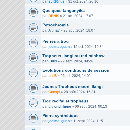
par
syll20nus
»
31 oct. 2024, 20:10
Quelques tanganyika
par
DENIS
»
21 oct. 2024, 17:07
Petrochromis
par
Alpha7
»
23 août 2024, 18:07
Pierres à trou
par
joelmauguen
»
15 oct. 2024, 10:34
Tropheus ilangi ou red rainbow
par
Chris
»
22 sept. 2024, 09:24
Evolutions conditions de cession
par
philB
»
26 juil. 2024, 14:01
Jeunes Tropheus moorii Ilangi
par
Conspi
»
28 août 2024, 15:31
Troc recifal et tropheus
par
plutonphilippe
»
06 sept. 2024, 00:13
Pierre synthétique
par
joelmauguen
»
11 sept. 2024, 11:51