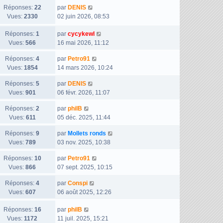
g
s
D
Réponses:
22
n
par
DENIS
r
e
s
e
Vues:
2330
i
02 juin 2026, 08:53
m
a
r
e
e
D
Réponses:
1
g
n
par
cycykewl
r
s
e
Vues:
566
e
i
16 mai 2026, 11:12
m
s
r
e
e
a
D
Réponses:
4
par
Petro91
n
r
s
g
e
Vues:
1854
14 mars 2026, 10:24
i
m
s
e
r
e
e
a
D
Réponses:
5
par
DENIS
n
r
s
g
e
Vues:
901
06 févr. 2026, 11:07
i
m
s
e
r
e
e
a
D
Réponses:
2
par
philB
n
r
s
g
e
Vues:
611
05 déc. 2025, 11:44
i
m
s
e
r
e
e
a
D
Réponses:
9
par
Mollets ronds
n
r
s
g
e
Vues:
789
03 nov. 2025, 10:38
i
m
s
e
r
e
e
a
D
Réponses:
10
par
Petro91
n
r
s
g
e
Vues:
866
07 sept. 2025, 10:15
i
m
s
e
r
e
e
a
D
Réponses:
4
par
Conspi
n
r
s
g
e
Vues:
607
06 août 2025, 12:26
i
m
s
e
r
e
e
a
D
Réponses:
16
n
par
philB
r
s
g
e
Vues:
1172
i
11 juil. 2025, 15:21
m
s