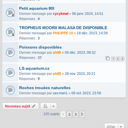
Petit aquarium 80l
Dernier message par
cycykewl
«
06 janv. 2024, 14:51
Réponses :
4
TROPHEUS MOORII MALASA DE DISPONIBLE
Dernier message par
PHILIPPE 10
«
18 déc. 2023, 14:39
Réponses :
3
Poissons disponibles
Dernier message par
philB
«
04 déc. 2023, 08:32
Réponses :
37
1
2
3
LS-aquarium.cz
Dernier message par
philB
«
28 nov. 2023, 20:21
Réponses :
9
Roches trouées naturelles
Dernier message par
xav.man1
«
06 oct. 2023, 23:56
Nouveau sujet
1
2
3
Suivant
105 sujets
Aller