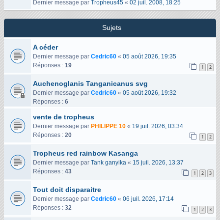
Dernier message par
Tropheus45
«
02 juil. 2008, 18:25
Sujets
A céder
Dernier message par
Cedric60
«
05 août 2026, 19:35
Réponses :
19
1
2
Auchenoglanis Tanganicanus svg
Dernier message par
Cedric60
«
05 août 2026, 19:32
Réponses :
6
vente de tropheus
Dernier message par
PHILIPPE 10
«
19 juil. 2026, 03:34
Réponses :
20
1
2
Tropheus red rainbow Kasanga
Dernier message par
Tank ganyika
«
15 juil. 2026, 13:37
Réponses :
43
1
2
3
Tout doit disparaitre
Dernier message par
Cedric60
«
06 juil. 2026, 17:14
Réponses :
32
1
2
3