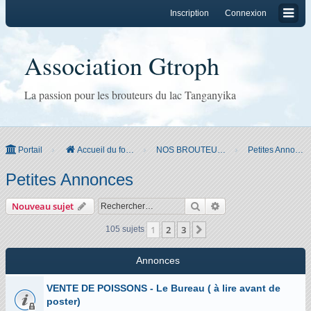
Inscription
Connexion
Association Gtroph
La passion pour les brouteurs du lac Tanganyika
Portail
Accueil du forum
NOS BROUTEURS & CO
Petites Annonces
Petites Annonces
Rechercher
Recherche avancée
Nouveau sujet
1
2
3
Suivant
105 sujets
Annonces
VENTE DE POISSONS - Le Bureau ( à lire avant de
poster)