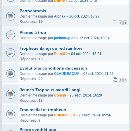
Dernier message par
DENIS
«
21 oct. 2024, 17:07
Petrochromis
Dernier message par
Alpha7
«
20 oct. 2024, 17:27
Réponses :
19
1
2
Pierres à trou
Dernier message par
joelmauguen
«
15 oct. 2024, 10:34
Tropheus ilangi ou red rainbow
Dernier message par
Petro91
«
04 oct. 2024, 15:21
Réponses :
13
Evolutions conditions de cession
Dernier message par
CLAUDEAQUA
«
02 oct. 2024, 11:42
Réponses :
20
1
2
Jeunes Tropheus moorii Ilangi
Dernier message par
Conspi
«
25 sept. 2024, 16:29
Réponses :
13
Troc recifal et tropheus
Dernier message par
PHILIPPE 10
«
20 sept. 2024, 05:56
Réponses :
7
Pierre synthétique