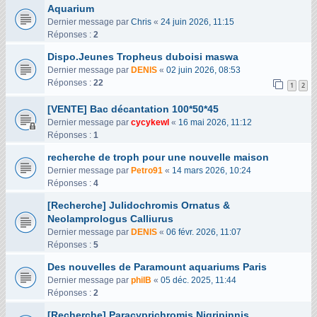
Aquarium
Dernier message par
Chris
«
24 juin 2026, 11:15
Réponses :
2
Dispo.Jeunes Tropheus duboisi maswa
Dernier message par
DENIS
«
02 juin 2026, 08:53
Réponses :
22
1
2
[VENTE] Bac décantation 100*50*45
Dernier message par
cycykewl
«
16 mai 2026, 11:12
Réponses :
1
recherche de troph pour une nouvelle maison
Dernier message par
Petro91
«
14 mars 2026, 10:24
Réponses :
4
[Recherche] Julidochromis Ornatus &
Neolamprologus Calliurus
Dernier message par
DENIS
«
06 févr. 2026, 11:07
Réponses :
5
Des nouvelles de Paramount aquariums Paris
Dernier message par
philB
«
05 déc. 2025, 11:44
Réponses :
2
[Recherche] Paracyprichromis Nigripinnis