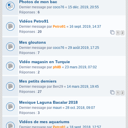
Photos de mon bac
Dernier message par
coco76
«
15 déc. 2019, 20:55
Réponses :
6
Vidéos Petro91
Dernier message par
Petro91
«
16 sept. 2019, 14:37
Réponses :
20
1
2
Mes gloutons
Dernier message par
coco76
«
29 août 2019, 17:25
Réponses :
7
Vidéo magasin en Turquie
Dernier message par
philB
«
23 mars 2019, 07:02
Réponses :
2
Mes petits derniers
Dernier message par
Ben29
«
14 mars 2019, 19:45
Réponses :
27
1
2
Mexique Laguna Bacalar 2018
Dernier message par
mauri
«
28 oct. 2018, 09:07
Réponses :
3
Vidéos de mes aquariums
Dernier message par
Petro91
«
18 sept. 2018, 12:57