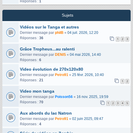
Réponses :
1
Sujets
Vidéos sur le Tanga et autres
Dernier message par
philB
«
04 juil. 2026, 12:20
Réponses :
36
1
2
3
Grâce Tropheus...au ralenti
Dernier message par
DENIS
«
04 mai 2026, 14:40
Réponses :
6
Video évolution de 270x120x80
Dernier message par
Petro91
«
25 févr. 2026, 10:40
Réponses :
21
1
2
Video mon tanga
Dernier message par
Poisson56
«
16 nov. 2025, 19:59
Réponses :
70
1
2
3
4
5
Aux abords du lac Natron
Dernier message par
Petro91
«
02 juin 2025, 09:47
Réponses :
4