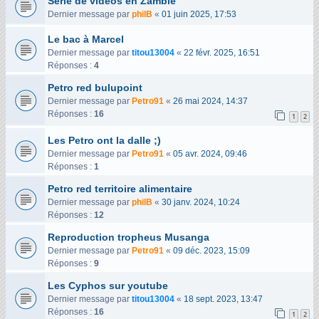
Série de vidéos en Zambie
Dernier message par
philB
«
01 juin 2025, 17:53
Le bac à Marcel
Dernier message par
titou13004
«
22 févr. 2025, 16:51
Réponses :
4
Petro red bulupoint
Dernier message par
Petro91
«
26 mai 2024, 14:37
Réponses :
16
1
2
Les Petro ont la dalle ;)
Dernier message par
Petro91
«
05 avr. 2024, 09:46
Réponses :
1
Petro red territoire alimentaire
Dernier message par
philB
«
30 janv. 2024, 10:24
Réponses :
12
Reproduction tropheus Musanga
Dernier message par
Petro91
«
09 déc. 2023, 15:09
Réponses :
9
Les Cyphos sur youtube
Dernier message par
titou13004
«
18 sept. 2023, 13:47
Réponses :
16
1
2