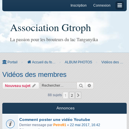
Inscription
Connexion
Association Gtroph
La passion pour les brouteurs du lac Tanganyika
Portail
Accueil du forum
ALBUM PHOTOS
Vidéos des membres
Vidéos des membres
Rechercher
Recherche avancée
Nouveau sujet
1
2
Suivant
88 sujets
Annonces
Comment poster une vidéo Youtube
Dernier message par
Petro91
«
22 mai 2017, 16:42