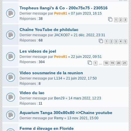
Tropheus Ilangi's & Co - 200x75x75 - 230516
Dernier message par
Petro91
«
07 juin 2023, 16:15
Réponses :
38
1
2
3
Chaîne YouTube de phildulac
Dernier message par
JACKO07
«
21 déc. 2022, 23:31
Réponses :
68
1
2
3
4
5
Les videos de joel
Dernier message par
Petro91
«
22 juin 2022, 09:51
Réponses :
304
1
18
19
20
21
…
Video sousmarine de la reunion
Dernier message par
L134
«
21 juin 2022, 17:50
Réponses :
8
Video du lac
Dernier message par
Ben29
«
14 mars 2022, 12:23
Réponses :
11
Aquarium Tanga 300x80x80 =>Chaine youtube
Dernier message par
Remy
«
13 nov. 2021, 15:00
Ferme d élevage en Floride