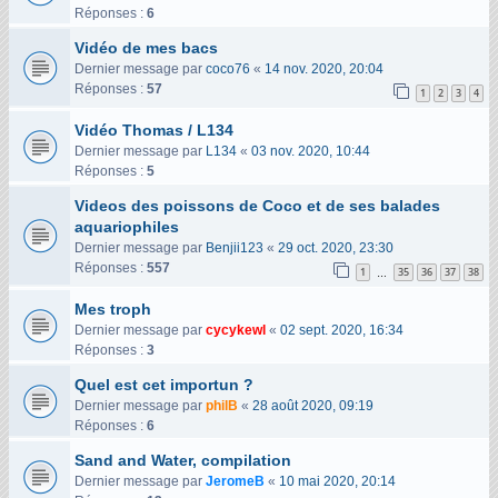
Réponses :
6
Vidéo de mes bacs
Dernier message par
coco76
«
14 nov. 2020, 20:04
Réponses :
57
1
2
3
4
Vidéo Thomas / L134
Dernier message par
L134
«
03 nov. 2020, 10:44
Réponses :
5
Videos des poissons de Coco et de ses balades
aquariophiles
Dernier message par
Benjii123
«
29 oct. 2020, 23:30
Réponses :
557
1
35
36
37
38
…
Mes troph
Dernier message par
cycykewl
«
02 sept. 2020, 16:34
Réponses :
3
Quel est cet importun ?
Dernier message par
philB
«
28 août 2020, 09:19
Réponses :
6
Sand and Water, compilation
Dernier message par
JeromeB
«
10 mai 2020, 20:14