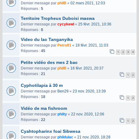
Dernier message par
philB
«
02 mars 2021, 12:03
Réponses :
5
Territoire Tropheus Duboisi maswa
Dernier message par
cycykewl
«
25 févr. 2021, 10:36
Réponses :
8
Video du lac Tanganyika
Dernier message par
Petro91
«
18 févr. 2021, 11:03
Réponses :
45
1
2
3
4
Petite vidéo des mes 2 bac
Dernier message par
philB
«
16 févr. 2021, 20:37
Réponses :
21
1
2
Cyphotilapia à 30 m
Dernier message par
Ben29
«
23 nov. 2020, 13:39
Réponses :
18
1
2
Vidéo de ma fishroom
Dernier message par
philty
«
22 nov. 2020, 12:06
Réponses :
22
1
2
Cyahtopharinx foai Sibwesa
Dernier message par
phildulac
«
21 nov. 2020, 18:28