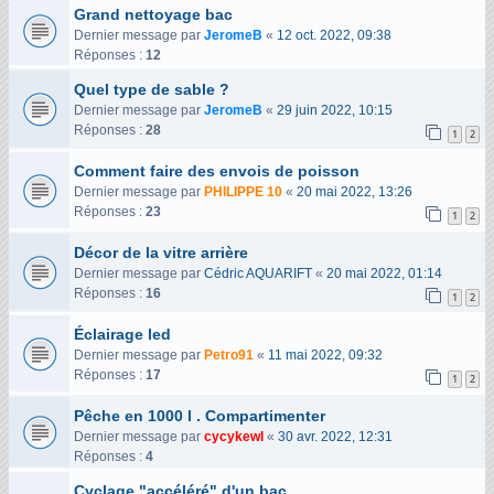
Grand nettoyage bac
Dernier message par
JeromeB
«
12 oct. 2022, 09:38
Réponses :
12
Quel type de sable ?
Dernier message par
JeromeB
«
29 juin 2022, 10:15
Réponses :
28
1
2
Comment faire des envois de poisson
Dernier message par
PHILIPPE 10
«
20 mai 2022, 13:26
Réponses :
23
1
2
Décor de la vitre arrière
Dernier message par
Cédric AQUARIFT
«
20 mai 2022, 01:14
Réponses :
16
1
2
Éclairage led
Dernier message par
Petro91
«
11 mai 2022, 09:32
Réponses :
17
1
2
Pêche en 1000 l . Compartimenter
Dernier message par
cycykewl
«
30 avr. 2022, 12:31
Réponses :
4
Cyclage "accéléré" d'un bac