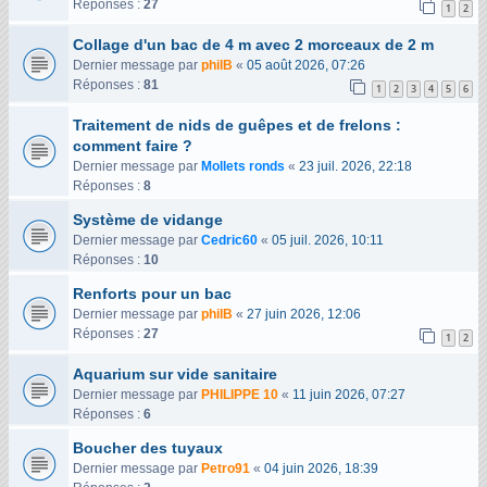
Réponses :
27
1
2
Collage d'un bac de 4 m avec 2 morceaux de 2 m
Dernier message par
philB
«
05 août 2026, 07:26
Réponses :
81
1
2
3
4
5
6
Traitement de nids de guêpes et de frelons :
comment faire ?
Dernier message par
Mollets ronds
«
23 juil. 2026, 22:18
Réponses :
8
Système de vidange
Dernier message par
Cedric60
«
05 juil. 2026, 10:11
Réponses :
10
Renforts pour un bac
Dernier message par
philB
«
27 juin 2026, 12:06
Réponses :
27
1
2
Aquarium sur vide sanitaire
Dernier message par
PHILIPPE 10
«
11 juin 2026, 07:27
Réponses :
6
Boucher des tuyaux
Dernier message par
Petro91
«
04 juin 2026, 18:39