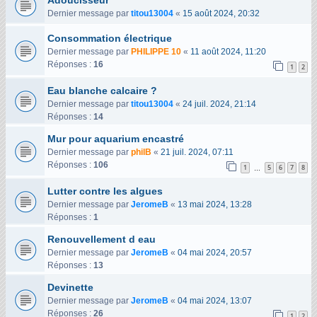
Adoucisseur
Dernier message par
titou13004
«
15 août 2024, 20:32
Consommation électrique
Dernier message par
PHILIPPE 10
«
11 août 2024, 11:20
Réponses :
16
1
2
Eau blanche calcaire ?
Dernier message par
titou13004
«
24 juil. 2024, 21:14
Réponses :
14
Mur pour aquarium encastré
Dernier message par
philB
«
21 juil. 2024, 07:11
Réponses :
106
1
5
6
7
8
…
Lutter contre les algues
Dernier message par
JeromeB
«
13 mai 2024, 13:28
Réponses :
1
Renouvellement d eau
Dernier message par
JeromeB
«
04 mai 2024, 20:57
Réponses :
13
Devinette
Dernier message par
JeromeB
«
04 mai 2024, 13:07
Réponses :
26
1
2