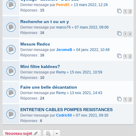
Dernier message par
Petro91
«
13 mars 2022, 12:28
Réponses :
15
1
2
Recherche un t ou un y
Dernier message par
marco76
«
07 mars 2022, 09:06
Réponses :
16
1
2
Mesure Redox
Dernier message par
JeromeB
«
04 janv. 2022, 10:49
Réponses :
16
1
2
Mini filtre kaldnes?
Dernier message par
Remy
«
15 nov. 2021, 10:59
Réponses :
10
Faire une belle décantation
Dernier message par
Remy
«
13 nov. 2021, 14:43
Réponses :
24
1
2
ENTRETIEN CABLES POMPES RESISTANCES
Dernier message par
Cedric60
«
07 nov. 2021, 09:30
Réponses :
6
Nouveau sujet