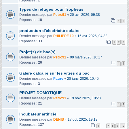
Réponses :
2
Types de refuges pour Tropheus
Dernier message par
Petro91
«
20 avr. 2026, 09:38
Réponses :
18
1
2
production d'électricité solaire
Dernier message par
PHILIPPE 10
«
15 avr. 2026, 04:32
Réponses :
33
1
2
3
Projet(s) de bac(s)
Dernier message par
Petro91
«
09 mars 2026, 10:17
Réponses :
26
1
2
Galere calcaire sur les vitres du bac
Dernier message par
Pauze
«
28 janv. 2026, 10:45
Réponses :
3
PROJET DOMOTIQUE
Dernier message par
Petro91
«
19 nov. 2025, 10:23
Réponses :
21
1
2
Incubateur artificiel
Dernier message par
DENIS
«
17 oct. 2025, 19:13
Réponses :
137
1
7
8
9
10
…