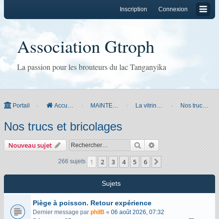
Inscription
Connexion
Association Gtroph
La passion pour les brouteurs du lac Tanganyika
Portail
Accueil du forum
MAINTENANCE
La vitrine Gtroph
Nos trucs et bricolages
Nos trucs et bricolages
Rechercher
Recherche avancée
Nouveau sujet
1
2
3
4
5
6
Suivant
266 sujets
Sujets
Piège à poisson. Retour expérience
Dernier message par
philB
«
06 août 2026, 07:32