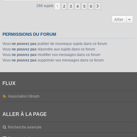
1
2
3
4
5
6
Suivant
266 sujets
Aller
PERMISSIONS DU FORUM
Vous
ne pouvez pas
publier de nouveaux sujets dans ce forum
Vous
ne pouvez pas
répondre aux sujets dans ce forum
Vous
ne pouvez pas
modifier vos messages dans ce forum
Vous
ne pouvez pas
supprimer vos messages dans ce forum
FLUX
Association Gtroph
ALLER À LA PAGE
Recherche avancée