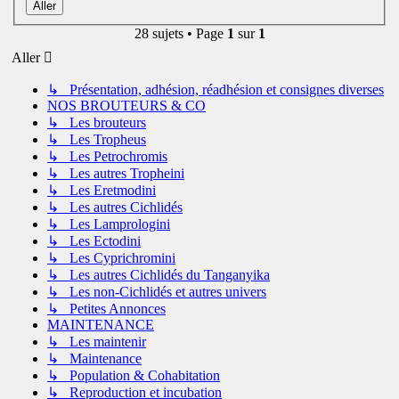
28 sujets • Page
1
sur
1
Aller
↳ Présentation, adhésion, réadhésion et consignes diverses
NOS BROUTEURS & CO
↳ Les brouteurs
↳ Les Tropheus
↳ Les Petrochromis
↳ Les autres Tropheini
↳ Les Eretmodini
↳ Les autres Cichlidés
↳ Les Lamprologini
↳ Les Ectodini
↳ Les Cyprichromini
↳ Les autres Cichlidés du Tanganyika
↳ Les non-Cichlidés et autres univers
↳ Petites Annonces
MAINTENANCE
↳ Les maintenir
↳ Maintenance
↳ Population & Cohabitation
↳ Reproduction et incubation