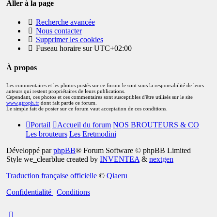
Aller à la page
Recherche avancée
Nous contacter
Supprimer les cookies
Fuseau horaire sur
UTC+02:00
À propos
Les commentaires et les photos postés sur ce forum le sont sous la responsabilité de leurs
auteurs qui restent propriétaires de leurs publications.
Cependant, ces photos et ces commentaires sont susceptibles d'être utilisés sur le site
www.gtroph.fr
dont fait partie ce forum.
Le simple fait de poster sur ce forum vaut acceptation de ces conditions.
Portail
Accueil du forum
NOS BROUTEURS & CO
Les brouteurs
Les Eretmodini
Développé par
phpBB
® Forum Software © phpBB Limited
Style we_clearblue created by
INVENTEA
&
nextgen
Traduction française officielle
©
Qiaeru
Confidentialité
|
Conditions