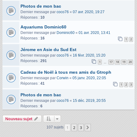
Photos de mon bac
Dernier message par
coco76
«
07 avr. 2020, 19:27
Réponses :
10
Aquariums Dominic60
Dernier message par
Dominic60
«
01 avr. 2020, 13:41
Réponses :
16
1
2
Jérome en Asie du Sud Est
Dernier message par
coco76
«
16 févr. 2020, 15:20
Réponses :
291
1
17
18
19
20
…
Cadeau de Noël à tous mes amis du Gtroph
Dernier message par
Corwin
«
05 janv. 2020, 22:05
Réponses :
41
1
2
3
Photos de mon bac
Dernier message par
coco76
«
15 déc. 2019, 20:55
Réponses :
6
Nouveau sujet
1
2
3
Suivant
107 sujets