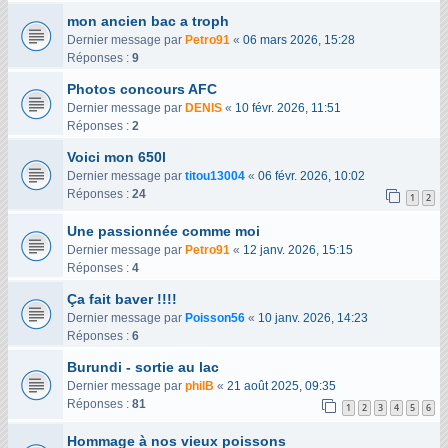
mon ancien bac a troph
Dernier message par
Petro91
«
06 mars 2026, 15:28
Réponses :
9
Photos concours AFC
Dernier message par
DENIS
«
10 févr. 2026, 11:51
Réponses :
2
Voici mon 650l
Dernier message par
titou13004
«
06 févr. 2026, 10:02
Réponses :
24
1
2
Une passionnée comme moi
Dernier message par
Petro91
«
12 janv. 2026, 15:15
Réponses :
4
Ça fait baver !!!!
Dernier message par
Poisson56
«
10 janv. 2026, 14:23
Réponses :
6
Burundi - sortie au lac
Dernier message par
philB
«
21 août 2025, 09:35
Réponses :
81
1
2
3
4
5
6
Hommage à nos vieux poissons