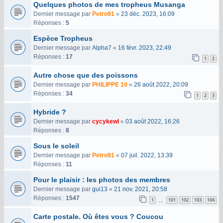
Quelques photos de mes tropheus Musanga
Dernier message par
Petro91
«
23 déc. 2023, 16:09
Réponses :
5
Espèce Tropheus
Dernier message par
Alpha7
«
16 févr. 2023, 22:49
Réponses :
17
1
2
Autre chose que des poissons
Dernier message par
PHILIPPE 10
«
26 août 2022, 20:09
Réponses :
34
1
2
3
Hybride ?
Dernier message par
cycykewl
«
03 août 2022, 16:26
Réponses :
8
Sous le soleil
Dernier message par
Petro91
«
07 juil. 2022, 13:39
Réponses :
11
Pour le plaisir : les photos des membres
Dernier message par
gui13
«
21 nov. 2021, 20:58
Réponses :
1547
1
101
102
103
104
…
Carte postale. Où êtes vous ? Coucou