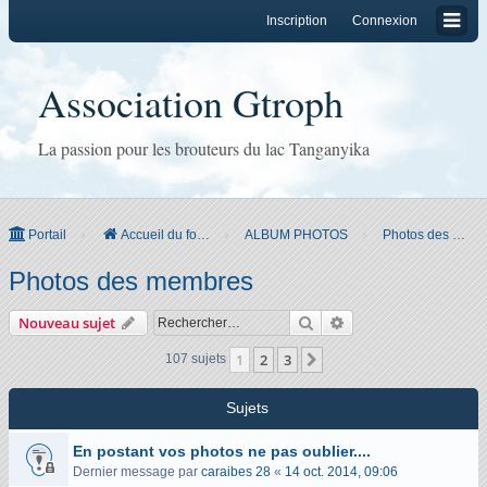
Inscription
Connexion
Association Gtroph
La passion pour les brouteurs du lac Tanganyika
Portail
Accueil du forum
ALBUM PHOTOS
Photos des membres
Photos des membres
Rechercher
Recherche avancée
Nouveau sujet
1
2
3
Suivant
107 sujets
Sujets
En postant vos photos ne pas oublier....
Dernier message par
caraibes 28
«
14 oct. 2014, 09:06