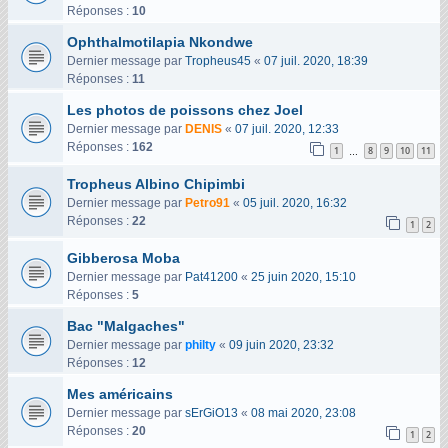
Réponses :
10
Ophthalmotilapia Nkondwe
Dernier message par
Tropheus45
«
07 juil. 2020, 18:39
Réponses :
11
Les photos de poissons chez Joel
Dernier message par
DENIS
«
07 juil. 2020, 12:33
Réponses :
162
1
8
9
10
11
…
Tropheus Albino Chipimbi
Dernier message par
Petro91
«
05 juil. 2020, 16:32
Réponses :
22
1
2
Gibberosa Moba
Dernier message par
Pat41200
«
25 juin 2020, 15:10
Réponses :
5
Bac "Malgaches"
Dernier message par
philty
«
09 juin 2020, 23:32
Réponses :
12
Mes américains
Dernier message par
sErGiO13
«
08 mai 2020, 23:08
Réponses :
20
1
2