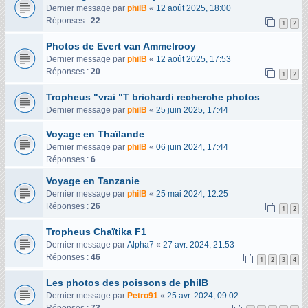
Dernier message par
philB
«
12 août 2025, 18:00
Réponses :
22
1
2
Photos de Evert van Ammelrooy
Dernier message par
philB
«
12 août 2025, 17:53
Réponses :
20
1
2
Tropheus "vrai "T brichardi recherche photos
Dernier message par
philB
«
25 juin 2025, 17:44
Voyage en Thaïlande
Dernier message par
philB
«
06 juin 2024, 17:44
Réponses :
6
Voyage en Tanzanie
Dernier message par
philB
«
25 mai 2024, 12:25
Réponses :
26
1
2
Tropheus Chaïtika F1
Dernier message par
Alpha7
«
27 avr. 2024, 21:53
Réponses :
46
1
2
3
4
Les photos des poissons de philB
Dernier message par
Petro91
«
25 avr. 2024, 09:02