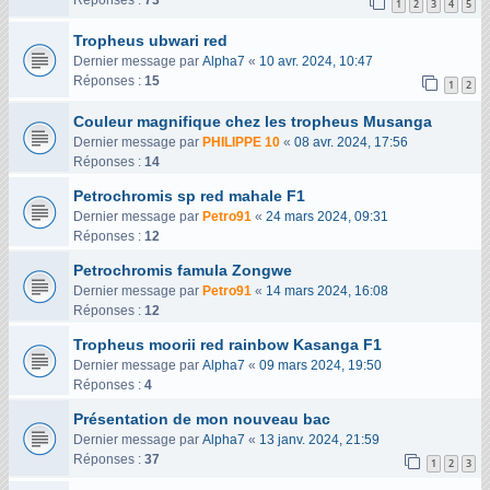
Réponses :
73
1
2
3
4
5
Tropheus ubwari red
Dernier message par
Alpha7
«
10 avr. 2024, 10:47
Réponses :
15
1
2
Couleur magnifique chez les tropheus Musanga
Dernier message par
PHILIPPE 10
«
08 avr. 2024, 17:56
Réponses :
14
Petrochromis sp red mahale F1
Dernier message par
Petro91
«
24 mars 2024, 09:31
Réponses :
12
Petrochromis famula Zongwe
Dernier message par
Petro91
«
14 mars 2024, 16:08
Réponses :
12
Tropheus moorii red rainbow Kasanga F1
Dernier message par
Alpha7
«
09 mars 2024, 19:50
Réponses :
4
Présentation de mon nouveau bac
Dernier message par
Alpha7
«
13 janv. 2024, 21:59
Réponses :
37
1
2
3