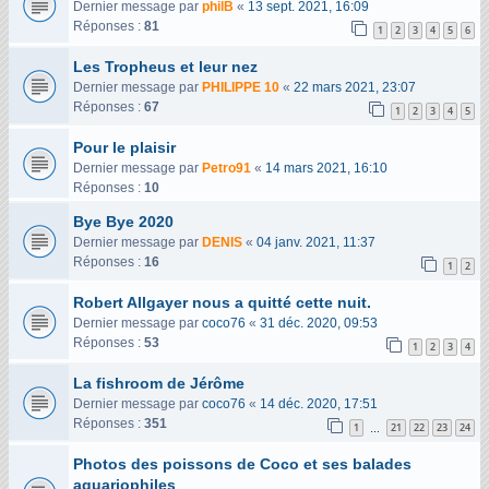
Dernier message par
philB
«
13 sept. 2021, 16:09
Réponses :
81
1
2
3
4
5
6
Les Tropheus et leur nez
Dernier message par
PHILIPPE 10
«
22 mars 2021, 23:07
Réponses :
67
1
2
3
4
5
Pour le plaisir
Dernier message par
Petro91
«
14 mars 2021, 16:10
Réponses :
10
Bye Bye 2020
Dernier message par
DENIS
«
04 janv. 2021, 11:37
Réponses :
16
1
2
Robert Allgayer nous a quitté cette nuit.
Dernier message par
coco76
«
31 déc. 2020, 09:53
Réponses :
53
1
2
3
4
La fishroom de Jérôme
Dernier message par
coco76
«
14 déc. 2020, 17:51
Réponses :
351
1
21
22
23
24
…
Photos des poissons de Coco et ses balades
aquariophiles