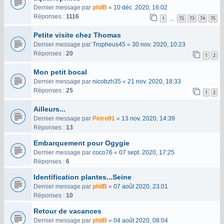
Dernier message par
philB
«
10 déc. 2020, 16:02
Réponses :
1116
1
72
73
74
75
…
Petite visite chez Thomas
Dernier message par
Tropheus45
«
30 nov. 2020, 10:23
Réponses :
20
1
2
Mon petit bocal
Dernier message par
nicobzh35
«
21 nov. 2020, 18:33
Réponses :
25
1
2
Ailleurs...
Dernier message par
Petro91
«
13 nov. 2020, 14:39
Réponses :
13
Embarquement pour Ogygie
Dernier message par
coco76
«
07 sept. 2020, 17:25
Réponses :
6
Identification plantes...Seine
Dernier message par
philB
«
07 août 2020, 23:01
Réponses :
10
Retour de vacances
Dernier message par
philB
«
04 août 2020, 08:04