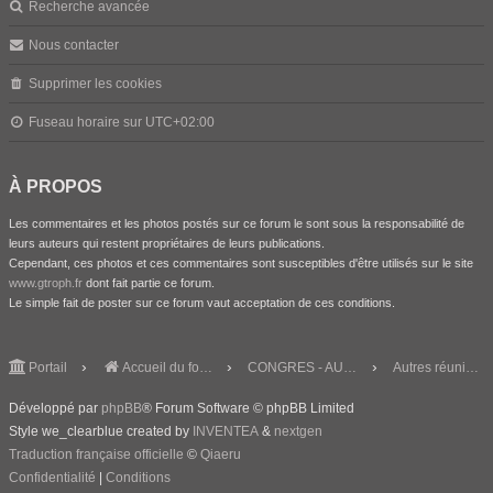
Recherche avancée
Nous contacter
Supprimer les cookies
Fuseau horaire sur
UTC+02:00
À PROPOS
Les commentaires et les photos postés sur ce forum le sont sous la responsabilité de
leurs auteurs qui restent propriétaires de leurs publications.
Cependant, ces photos et ces commentaires sont susceptibles d'être utilisés sur le site
www.gtroph.fr
dont fait partie ce forum.
Le simple fait de poster sur ce forum vaut acceptation de ces conditions.
Portail
Accueil du forum
CONGRES - AUTRES REUNIONS & BOURSES
Autres réunions
Développé par
phpBB
® Forum Software © phpBB Limited
Style we_clearblue created by
INVENTEA
&
nextgen
Traduction française officielle
©
Qiaeru
Confidentialité
|
Conditions