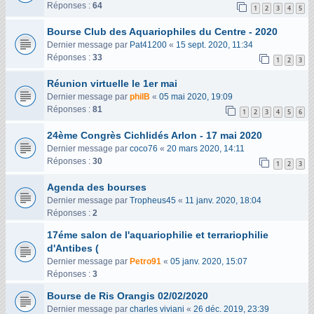
Réponses :
64
1
2
3
4
5
Bourse Club des Aquariophiles du Centre - 2020
Dernier message par
Pat41200
«
15 sept. 2020, 11:34
Réponses :
33
1
2
3
Réunion virtuelle le 1er mai
Dernier message par
philB
«
05 mai 2020, 19:09
Réponses :
81
1
2
3
4
5
6
24ème Congrès Cichlidés Arlon - 17 mai 2020
Dernier message par
coco76
«
20 mars 2020, 14:11
Réponses :
30
1
2
3
Agenda des bourses
Dernier message par
Tropheus45
«
11 janv. 2020, 18:04
Réponses :
2
17éme salon de l'aquariophilie et terrariophilie
d'Antibes (
Dernier message par
Petro91
«
05 janv. 2020, 15:07
Réponses :
3
Bourse de Ris Orangis 02/02/2020
Dernier message par
charles viviani
«
26 déc. 2019, 23:39