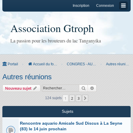
Inscription
Connexion
Association Gtroph
La passion pour les brouteurs du lac Tanganyika
Portail
Accueil du forum
CONGRES - AUTRES REUNIONS & BOURSES
Autres réunions
Autres réunions
Rechercher
Recherche avancée
Nouveau sujet
1
2
3
Suivant
124 sujets
Sujets
Rencontre aquario Amicale Sud Discus à La Seyne
(83) le 14 juin prochain