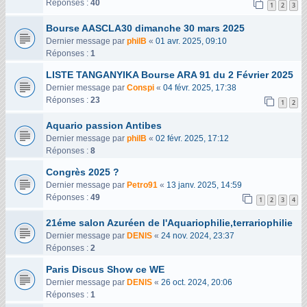
Réponses :
40
1
2
3
Bourse AASCLA30 dimanche 30 mars 2025
Dernier message par
philB
«
01 avr. 2025, 09:10
Réponses :
1
LISTE TANGANYIKA Bourse ARA 91 du 2 Février 2025
Dernier message par
Conspi
«
04 févr. 2025, 17:38
Réponses :
23
1
2
Aquario passion Antibes
Dernier message par
philB
«
02 févr. 2025, 17:12
Réponses :
8
Congrès 2025 ?
Dernier message par
Petro91
«
13 janv. 2025, 14:59
Réponses :
49
1
2
3
4
21éme salon Azuréen de l'Aquariophilie,terrariophilie
Dernier message par
DENIS
«
24 nov. 2024, 23:37
Réponses :
2
Paris Discus Show ce WE
Dernier message par
DENIS
«
26 oct. 2024, 20:06
Réponses :
1