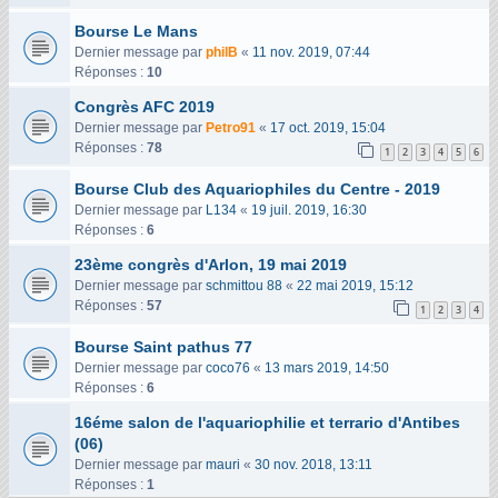
Bourse Le Mans
Dernier message par
philB
«
11 nov. 2019, 07:44
Réponses :
10
Congrès AFC 2019
Dernier message par
Petro91
«
17 oct. 2019, 15:04
Réponses :
78
1
2
3
4
5
6
Bourse Club des Aquariophiles du Centre - 2019
Dernier message par
L134
«
19 juil. 2019, 16:30
Réponses :
6
23ème congrès d'Arlon, 19 mai 2019
Dernier message par
schmittou 88
«
22 mai 2019, 15:12
Réponses :
57
1
2
3
4
Bourse Saint pathus 77
Dernier message par
coco76
«
13 mars 2019, 14:50
Réponses :
6
16éme salon de l'aquariophilie et terrario d'Antibes
(06)
Dernier message par
mauri
«
30 nov. 2018, 13:11
Réponses :
1