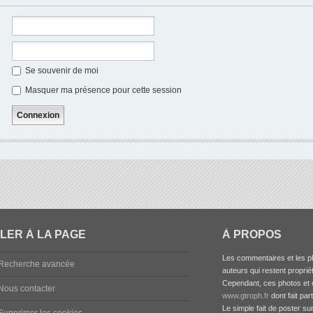
Se souvenir de moi
Masquer ma présence pour cette session
LER À LA PAGE
À PROPOS
Les commentaires et les ph
Recherche avancée
auteurs qui restent propriét
Cependant, ces photos et c
Nous contacter
www.gtroph.fr
dont fait par
Le simple fait de poster su