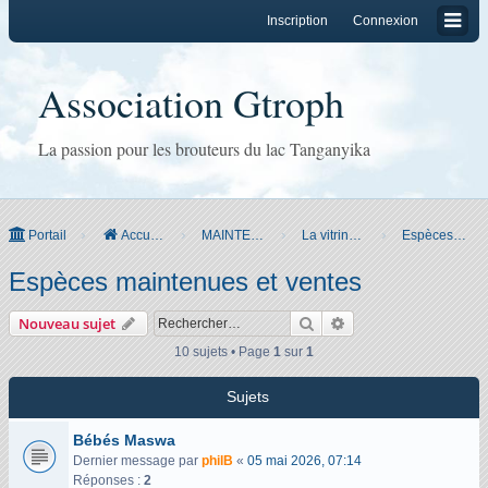
Inscription
Connexion
Association Gtroph
La passion pour les brouteurs du lac Tanganyika
Portail
Accueil du forum
MAINTENANCE
La vitrine Gtroph
Espèces maintenues et ventes
Espèces maintenues et ventes
Rechercher
Recherche avancée
Nouveau sujet
10 sujets • Page
1
sur
1
Sujets
Bébés Maswa
Dernier message par
philB
«
05 mai 2026, 07:14
Réponses :
2