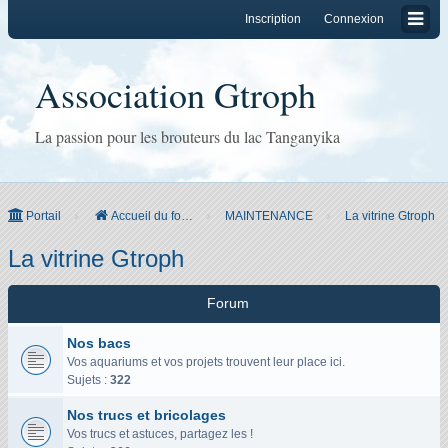
Inscription
Connexion
Association Gtroph
La passion pour les brouteurs du lac Tanganyika
Portail
Accueil du forum
MAINTENANCE
La vitrine Gtroph
La vitrine Gtroph
Forum
Nos bacs
Vos aquariums et vos projets trouvent leur place ici.
Sujets :
322
Nos trucs et bricolages
Vos trucs et astuces, partagez les !