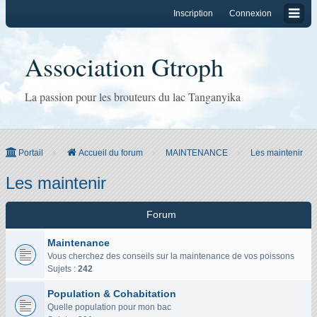
Inscription
Connexion
Association Gtroph
La passion pour les brouteurs du lac Tanganyika
Portail
Accueil du forum
MAINTENANCE
Les maintenir
Les maintenir
Forum
Maintenance
Vous cherchez des conseils sur la maintenance de vos poissons
Sujets :
242
Population & Cohabitation
Quelle population pour mon bac