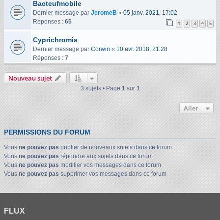
Bacteufmobile
Dernier message par
JeromeB
«
05 janv. 2021, 17:02
Réponses :
65
1
2
3
4
5
Cyprichromis
Dernier message par
Corwin
«
10 avr. 2018, 21:28
Réponses :
7
Nouveau sujet
3 sujets • Page
1
sur
1
Aller
PERMISSIONS DU FORUM
Vous
ne pouvez pas
publier de nouveaux sujets dans ce forum
Vous
ne pouvez pas
répondre aux sujets dans ce forum
Vous
ne pouvez pas
modifier vos messages dans ce forum
Vous
ne pouvez pas
supprimer vos messages dans ce forum
FLUX