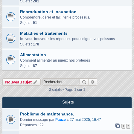
Sujets :
201
Reproduction et incubation
Comprendre, gérer et faciliter le processus.
Sujets :
91
Maladies et traitements
Ici, vous trouverez les réponses pour soigner vos poissons
Sujets :
178
Alimentation
Comment alimenter au mieux nos protégés
Sujets :
87
Rechercher
Recherche avancée
Nouveau sujet
3 sujets • Page
1
sur
1
Sujets
Problème de maintenance.
Dernier message par
Pauze
«
27 mai 2025, 16:47
Réponses :
22
1
2