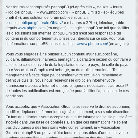
Nos forums sont propulsés par phpBB (ci-après « ils », « eux », « leur »,
« logiciel phpBB », « www.phpbb.com », « phpBB Limited » et « équipes
phpBB »), une solution de forum publiée sous la «
licence publique générale GNU v2
» (ci-après « GPL »), téléchargeable
depuis
www.phpbb.com
(en anglais). Le logiciel phpBB ne fait que faciliter
les discussions sur Internet ; phpBB Limited n’est pas responsable du
contenu ni du comportement autorisés ou interdits sur ce site. Pour plus
d’informations sur phpBB, consultez :
https://www.phpbb.com/
(en anglais).
Vous vous engagez à ne publier aucun contenu injurieux, obscène,
vulgaire, diffamatoire, haineux, menaçant, à caractère sexuel ou contraire à
la loi, que ce soit en vertu de la législation de votre pays, de celle du pays
où « Association Gtroph » est hébergé, ou du droit international. Tout
manquement à cette règle peut entraîner votre exclusion immédiate et
définitive du site. Nous nous réservons le droit d’en informer votre
fournisseur d’accès à Internet si nous le jugeons nécessaire. L’adresse IP
de toutes les publications est enregistrée pour faciliter l’application de ces
conditions.
Vous acceptez que « Association Gtroph » se réserve le droit de supprimer,
modifier, déplacer ou fermer tout sujet à tout moment, à sa seule discrétion.
En tant qu’utilisateur, vous acceptez que toute information saisie puisse être
stockée dans une base de données. Bien que ces informations ne soient
pas divulguées à des tiers sans votre consentement, ni « Association
Gtroph » ni phpBB ne peuvent être tenus responsables d’une tentative de