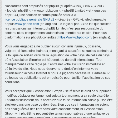
Nos forums sont propulsés par phpBB (ci-après « ils », « eux », « leur »,
« logiciel phpBB », « www.phpbb.com », « phpBB Limited » et « équipes
phpBB »), une solution de forum publiée sous la «
licence publique générale GNU v2
» (ci-après « GPL »), téléchargeable
depuis
www.phpbb.com
(en anglais). Le logiciel phpBB ne fait que faciliter
les discussions sur Internet ; phpBB Limited n’est pas responsable du
contenu ni du comportement autorisés ou interdits sur ce site. Pour plus
d’informations sur phpBB, consultez :
https://www.phpbb.com/
(en anglais).
Vous vous engagez à ne publier aucun contenu injurieux, obscène,
vulgaire, diffamatoire, haineux, menaçant, à caractère sexuel ou contraire à
la loi, que ce soit en vertu de la législation de votre pays, de celle du pays
où « Association Gtroph » est hébergé, ou du droit international. Tout
manquement à cette règle peut entraîner votre exclusion immédiate et
définitive du site. Nous nous réservons le droit d’en informer votre
fournisseur d’accès à Internet si nous le jugeons nécessaire. L’adresse IP
de toutes les publications est enregistrée pour faciliter l’application de ces
conditions.
Vous acceptez que « Association Gtroph » se réserve le droit de supprimer,
modifier, déplacer ou fermer tout sujet à tout moment, à sa seule discrétion.
En tant qu’utilisateur, vous acceptez que toute information saisie puisse être
stockée dans une base de données. Bien que ces informations ne soient
pas divulguées à des tiers sans votre consentement, ni « Association
Gtroph » ni phpBB ne peuvent être tenus responsables d’une tentative de