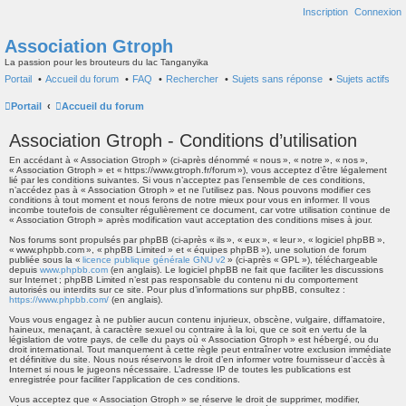
Inscription
Connexion
Association Gtroph
La passion pour les brouteurs du lac Tanganyika
Portail
Accueil du forum
FAQ
Rechercher
Sujets sans réponse
Sujets actifs
Portail
Accueil du forum
Association Gtroph - Conditions d’utilisation
En accédant à « Association Gtroph » (ci-après dénommé « nous », « notre », « nos »,
« Association Gtroph » et « https://www.gtroph.fr/forum »), vous acceptez d’être légalement
lié par les conditions suivantes. Si vous n’acceptez pas l’ensemble de ces conditions,
n’accédez pas à « Association Gtroph » et ne l’utilisez pas. Nous pouvons modifier ces
conditions à tout moment et nous ferons de notre mieux pour vous en informer. Il vous
incombe toutefois de consulter régulièrement ce document, car votre utilisation continue de
« Association Gtroph » après modification vaut acceptation des conditions mises à jour.
Nos forums sont propulsés par phpBB (ci-après « ils », « eux », « leur », « logiciel phpBB »,
« www.phpbb.com », « phpBB Limited » et « équipes phpBB »), une solution de forum
publiée sous la «
licence publique générale GNU v2
» (ci-après « GPL »), téléchargeable
depuis
www.phpbb.com
(en anglais). Le logiciel phpBB ne fait que faciliter les discussions
sur Internet ; phpBB Limited n’est pas responsable du contenu ni du comportement
autorisés ou interdits sur ce site. Pour plus d’informations sur phpBB, consultez :
https://www.phpbb.com/
(en anglais).
Vous vous engagez à ne publier aucun contenu injurieux, obscène, vulgaire, diffamatoire,
haineux, menaçant, à caractère sexuel ou contraire à la loi, que ce soit en vertu de la
législation de votre pays, de celle du pays où « Association Gtroph » est hébergé, ou du
droit international. Tout manquement à cette règle peut entraîner votre exclusion immédiate
et définitive du site. Nous nous réservons le droit d’en informer votre fournisseur d’accès à
Internet si nous le jugeons nécessaire. L’adresse IP de toutes les publications est
enregistrée pour faciliter l’application de ces conditions.
Vous acceptez que « Association Gtroph » se réserve le droit de supprimer, modifier,