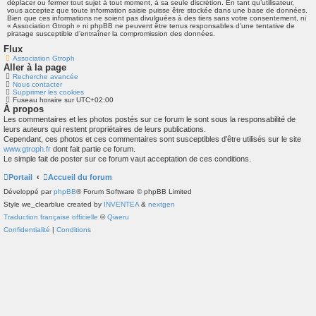
déplacer ou fermer tout sujet à tout moment, à sa seule discrétion. En tant qu’utilisateur,
vous acceptez que toute information saisie puisse être stockée dans une base de données.
Bien que ces informations ne soient pas divulguées à des tiers sans votre consentement, ni
« Association Gtroph » ni phpBB ne peuvent être tenus responsables d’une tentative de
piratage susceptible d’entraîner la compromission des données.
Flux
Association Gtroph
Aller à la page
Recherche avancée
Nous contacter
Supprimer les cookies
Fuseau horaire sur
UTC+02:00
À propos
Les commentaires et les photos postés sur ce forum le sont sous la responsabilité de
leurs auteurs qui restent propriétaires de leurs publications.
Cependant, ces photos et ces commentaires sont susceptibles d'être utilisés sur le site
www.gtroph.fr
dont fait partie ce forum.
Le simple fait de poster sur ce forum vaut acceptation de ces conditions.
Portail
Accueil du forum
Développé par
phpBB
® Forum Software © phpBB Limited
Style we_clearblue created by
INVENTEA
&
nextgen
Traduction française officielle
©
Qiaeru
Confidentialité
|
Conditions