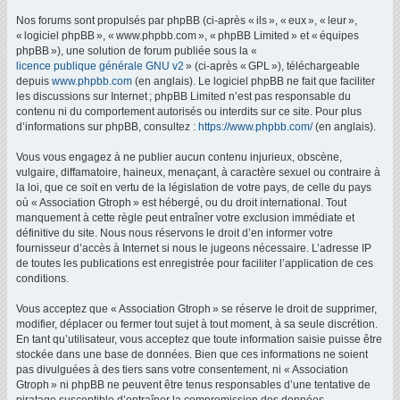
Nos forums sont propulsés par phpBB (ci-après « ils », « eux », « leur »,
« logiciel phpBB », « www.phpbb.com », « phpBB Limited » et « équipes
phpBB »), une solution de forum publiée sous la «
licence publique générale GNU v2
» (ci-après « GPL »), téléchargeable
depuis
www.phpbb.com
(en anglais). Le logiciel phpBB ne fait que faciliter
les discussions sur Internet ; phpBB Limited n’est pas responsable du
contenu ni du comportement autorisés ou interdits sur ce site. Pour plus
d’informations sur phpBB, consultez :
https://www.phpbb.com/
(en anglais).
Vous vous engagez à ne publier aucun contenu injurieux, obscène,
vulgaire, diffamatoire, haineux, menaçant, à caractère sexuel ou contraire à
la loi, que ce soit en vertu de la législation de votre pays, de celle du pays
où « Association Gtroph » est hébergé, ou du droit international. Tout
manquement à cette règle peut entraîner votre exclusion immédiate et
définitive du site. Nous nous réservons le droit d’en informer votre
fournisseur d’accès à Internet si nous le jugeons nécessaire. L’adresse IP
de toutes les publications est enregistrée pour faciliter l’application de ces
conditions.
Vous acceptez que « Association Gtroph » se réserve le droit de supprimer,
modifier, déplacer ou fermer tout sujet à tout moment, à sa seule discrétion.
En tant qu’utilisateur, vous acceptez que toute information saisie puisse être
stockée dans une base de données. Bien que ces informations ne soient
pas divulguées à des tiers sans votre consentement, ni « Association
Gtroph » ni phpBB ne peuvent être tenus responsables d’une tentative de