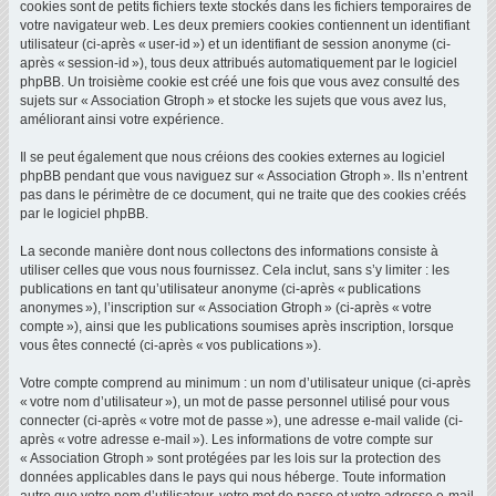
cookies sont de petits fichiers texte stockés dans les fichiers temporaires de
votre navigateur web. Les deux premiers cookies contiennent un identifiant
utilisateur (ci-après « user-id ») et un identifiant de session anonyme (ci-
après « session-id »), tous deux attribués automatiquement par le logiciel
phpBB. Un troisième cookie est créé une fois que vous avez consulté des
sujets sur « Association Gtroph » et stocke les sujets que vous avez lus,
améliorant ainsi votre expérience.
Il se peut également que nous créions des cookies externes au logiciel
phpBB pendant que vous naviguez sur « Association Gtroph ». Ils n’entrent
pas dans le périmètre de ce document, qui ne traite que des cookies créés
par le logiciel phpBB.
La seconde manière dont nous collectons des informations consiste à
utiliser celles que vous nous fournissez. Cela inclut, sans s’y limiter : les
publications en tant qu’utilisateur anonyme (ci-après « publications
anonymes »), l’inscription sur « Association Gtroph » (ci-après « votre
compte »), ainsi que les publications soumises après inscription, lorsque
vous êtes connecté (ci-après « vos publications »).
Votre compte comprend au minimum : un nom d’utilisateur unique (ci-après
« votre nom d’utilisateur »), un mot de passe personnel utilisé pour vous
connecter (ci-après « votre mot de passe »), une adresse e-mail valide (ci-
après « votre adresse e-mail »). Les informations de votre compte sur
« Association Gtroph » sont protégées par les lois sur la protection des
données applicables dans le pays qui nous héberge. Toute information