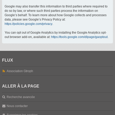
Google may also transfer this information to third parties where required to
do so by law, or where such third parties process the information on
Google’s behalf. To learn more about how Google collects and processes
data, please see Google’s Privacy Policy at:
https://policies.google.com/privacy
.
You can opt out of Google Analytics by installing the Google Analytics opt-
out browser add-on, available at:
https://tools.google.com/dlpage/gaoptout
.
FLUX
Association Gtroph
ALLER À LA PAGE
Recherche avancée
Nous contacter