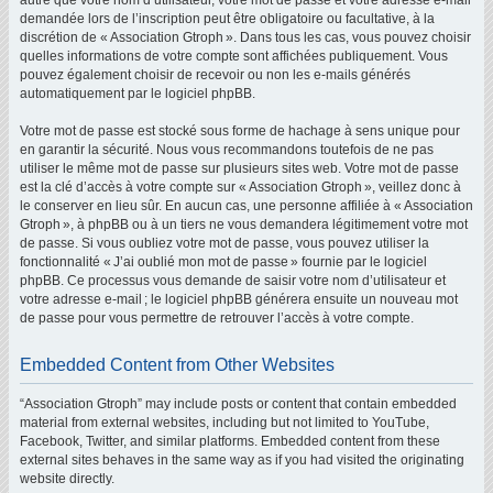
autre que votre nom d’utilisateur, votre mot de passe et votre adresse e-mail
demandée lors de l’inscription peut être obligatoire ou facultative, à la
discrétion de « Association Gtroph ». Dans tous les cas, vous pouvez choisir
quelles informations de votre compte sont affichées publiquement. Vous
pouvez également choisir de recevoir ou non les e-mails générés
automatiquement par le logiciel phpBB.
Votre mot de passe est stocké sous forme de hachage à sens unique pour
en garantir la sécurité. Nous vous recommandons toutefois de ne pas
utiliser le même mot de passe sur plusieurs sites web. Votre mot de passe
est la clé d’accès à votre compte sur « Association Gtroph », veillez donc à
le conserver en lieu sûr. En aucun cas, une personne affiliée à « Association
Gtroph », à phpBB ou à un tiers ne vous demandera légitimement votre mot
de passe. Si vous oubliez votre mot de passe, vous pouvez utiliser la
fonctionnalité « J’ai oublié mon mot de passe » fournie par le logiciel
phpBB. Ce processus vous demande de saisir votre nom d’utilisateur et
votre adresse e-mail ; le logiciel phpBB générera ensuite un nouveau mot
de passe pour vous permettre de retrouver l’accès à votre compte.
Embedded Content from Other Websites
“Association Gtroph” may include posts or content that contain embedded
material from external websites, including but not limited to YouTube,
Facebook, Twitter, and similar platforms. Embedded content from these
external sites behaves in the same way as if you had visited the originating
website directly.