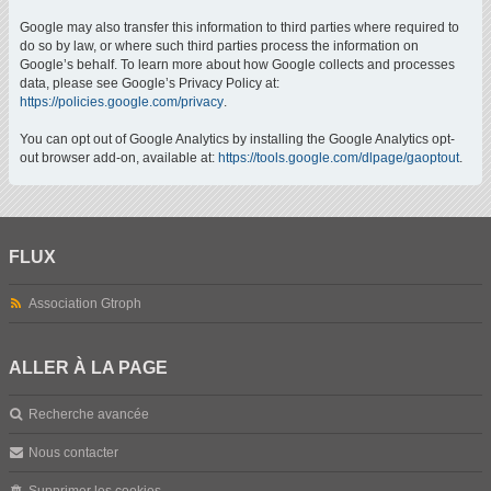
Google may also transfer this information to third parties where required to
do so by law, or where such third parties process the information on
Google’s behalf. To learn more about how Google collects and processes
data, please see Google’s Privacy Policy at:
https://policies.google.com/privacy
.
You can opt out of Google Analytics by installing the Google Analytics opt-
out browser add-on, available at:
https://tools.google.com/dlpage/gaoptout
.
FLUX
Association Gtroph
ALLER À LA PAGE
Recherche avancée
Nous contacter