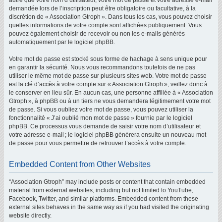
autre que votre nom d’utilisateur, votre mot de passe et votre adresse e-mail
demandée lors de l’inscription peut être obligatoire ou facultative, à la
discrétion de « Association Gtroph ». Dans tous les cas, vous pouvez choisir
quelles informations de votre compte sont affichées publiquement. Vous
pouvez également choisir de recevoir ou non les e-mails générés
automatiquement par le logiciel phpBB.
Votre mot de passe est stocké sous forme de hachage à sens unique pour
en garantir la sécurité. Nous vous recommandons toutefois de ne pas
utiliser le même mot de passe sur plusieurs sites web. Votre mot de passe
est la clé d’accès à votre compte sur « Association Gtroph », veillez donc à
le conserver en lieu sûr. En aucun cas, une personne affiliée à « Association
Gtroph », à phpBB ou à un tiers ne vous demandera légitimement votre mot
de passe. Si vous oubliez votre mot de passe, vous pouvez utiliser la
fonctionnalité « J’ai oublié mon mot de passe » fournie par le logiciel
phpBB. Ce processus vous demande de saisir votre nom d’utilisateur et
votre adresse e-mail ; le logiciel phpBB générera ensuite un nouveau mot
de passe pour vous permettre de retrouver l’accès à votre compte.
Embedded Content from Other Websites
“Association Gtroph” may include posts or content that contain embedded
material from external websites, including but not limited to YouTube,
Facebook, Twitter, and similar platforms. Embedded content from these
external sites behaves in the same way as if you had visited the originating
website directly.