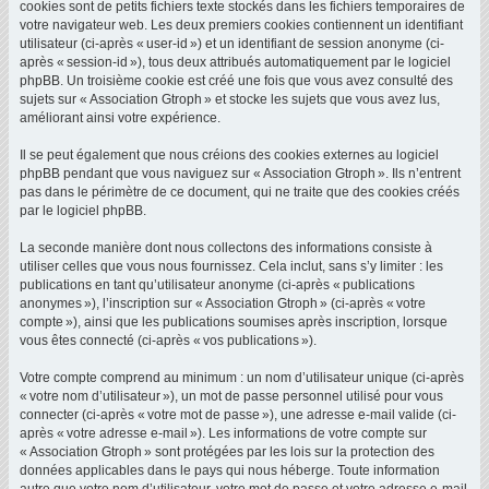
cookies sont de petits fichiers texte stockés dans les fichiers temporaires de
votre navigateur web. Les deux premiers cookies contiennent un identifiant
utilisateur (ci-après « user-id ») et un identifiant de session anonyme (ci-
après « session-id »), tous deux attribués automatiquement par le logiciel
phpBB. Un troisième cookie est créé une fois que vous avez consulté des
sujets sur « Association Gtroph » et stocke les sujets que vous avez lus,
améliorant ainsi votre expérience.
Il se peut également que nous créions des cookies externes au logiciel
phpBB pendant que vous naviguez sur « Association Gtroph ». Ils n’entrent
pas dans le périmètre de ce document, qui ne traite que des cookies créés
par le logiciel phpBB.
La seconde manière dont nous collectons des informations consiste à
utiliser celles que vous nous fournissez. Cela inclut, sans s’y limiter : les
publications en tant qu’utilisateur anonyme (ci-après « publications
anonymes »), l’inscription sur « Association Gtroph » (ci-après « votre
compte »), ainsi que les publications soumises après inscription, lorsque
vous êtes connecté (ci-après « vos publications »).
Votre compte comprend au minimum : un nom d’utilisateur unique (ci-après
« votre nom d’utilisateur »), un mot de passe personnel utilisé pour vous
connecter (ci-après « votre mot de passe »), une adresse e-mail valide (ci-
après « votre adresse e-mail »). Les informations de votre compte sur
« Association Gtroph » sont protégées par les lois sur la protection des
données applicables dans le pays qui nous héberge. Toute information