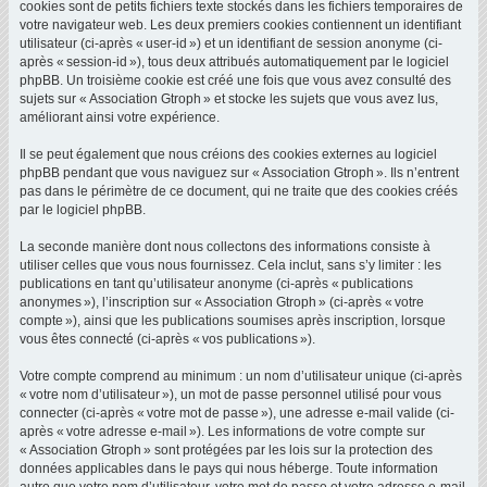
cookies sont de petits fichiers texte stockés dans les fichiers temporaires de
votre navigateur web. Les deux premiers cookies contiennent un identifiant
utilisateur (ci-après « user-id ») et un identifiant de session anonyme (ci-
après « session-id »), tous deux attribués automatiquement par le logiciel
phpBB. Un troisième cookie est créé une fois que vous avez consulté des
sujets sur « Association Gtroph » et stocke les sujets que vous avez lus,
améliorant ainsi votre expérience.
Il se peut également que nous créions des cookies externes au logiciel
phpBB pendant que vous naviguez sur « Association Gtroph ». Ils n’entrent
pas dans le périmètre de ce document, qui ne traite que des cookies créés
par le logiciel phpBB.
La seconde manière dont nous collectons des informations consiste à
utiliser celles que vous nous fournissez. Cela inclut, sans s’y limiter : les
publications en tant qu’utilisateur anonyme (ci-après « publications
anonymes »), l’inscription sur « Association Gtroph » (ci-après « votre
compte »), ainsi que les publications soumises après inscription, lorsque
vous êtes connecté (ci-après « vos publications »).
Votre compte comprend au minimum : un nom d’utilisateur unique (ci-après
« votre nom d’utilisateur »), un mot de passe personnel utilisé pour vous
connecter (ci-après « votre mot de passe »), une adresse e-mail valide (ci-
après « votre adresse e-mail »). Les informations de votre compte sur
« Association Gtroph » sont protégées par les lois sur la protection des
données applicables dans le pays qui nous héberge. Toute information