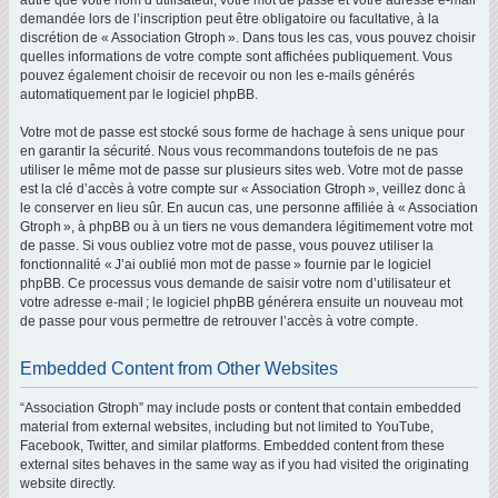
autre que votre nom d’utilisateur, votre mot de passe et votre adresse e-mail
demandée lors de l’inscription peut être obligatoire ou facultative, à la
discrétion de « Association Gtroph ». Dans tous les cas, vous pouvez choisir
quelles informations de votre compte sont affichées publiquement. Vous
pouvez également choisir de recevoir ou non les e-mails générés
automatiquement par le logiciel phpBB.
Votre mot de passe est stocké sous forme de hachage à sens unique pour
en garantir la sécurité. Nous vous recommandons toutefois de ne pas
utiliser le même mot de passe sur plusieurs sites web. Votre mot de passe
est la clé d’accès à votre compte sur « Association Gtroph », veillez donc à
le conserver en lieu sûr. En aucun cas, une personne affiliée à « Association
Gtroph », à phpBB ou à un tiers ne vous demandera légitimement votre mot
de passe. Si vous oubliez votre mot de passe, vous pouvez utiliser la
fonctionnalité « J’ai oublié mon mot de passe » fournie par le logiciel
phpBB. Ce processus vous demande de saisir votre nom d’utilisateur et
votre adresse e-mail ; le logiciel phpBB générera ensuite un nouveau mot
de passe pour vous permettre de retrouver l’accès à votre compte.
Embedded Content from Other Websites
“Association Gtroph” may include posts or content that contain embedded
material from external websites, including but not limited to YouTube,
Facebook, Twitter, and similar platforms. Embedded content from these
external sites behaves in the same way as if you had visited the originating
website directly.