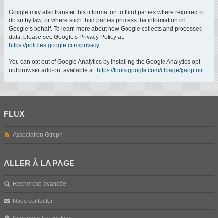
Google may also transfer this information to third parties where required to
do so by law, or where such third parties process the information on
Google’s behalf. To learn more about how Google collects and processes
data, please see Google’s Privacy Policy at:
https://policies.google.com/privacy
.
You can opt out of Google Analytics by installing the Google Analytics opt-
out browser add-on, available at:
https://tools.google.com/dlpage/gaoptout
.
FLUX
Association Gtroph
ALLER À LA PAGE
Recherche avancée
Nous contacter