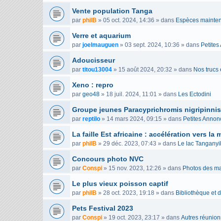
Vente population Tanga
par
philB
»
05 oct. 2024, 14:36
» dans
Espèces mainten
Verre et aquarium
par
joelmauguen
»
03 sept. 2024, 10:36
» dans
Petite
Adoucisseur
par
titou13004
»
15 août 2024, 20:32
» dans
Nos trucs 
Xeno : repro
par
geo48
»
18 juil. 2024, 11:01
» dans
Les Ectodini
Groupe jeunes Paracyprichromis nigripinnis
par
reptilo
»
14 mars 2024, 09:15
» dans
Petites Annon
La faille Est africaine : accélération vers la 
par
philB
»
29 déc. 2023, 07:43
» dans
Le lac Tanganyi
Concours photo NVC
par
Conspi
»
15 nov. 2023, 12:26
» dans
Photos des ma
Le plus vieux poisson captif
par
philB
»
28 oct. 2023, 19:18
» dans
Bibliothèque et 
Pets Festival 2023
par
Conspi
»
19 oct. 2023, 23:17
» dans
Autres réunion