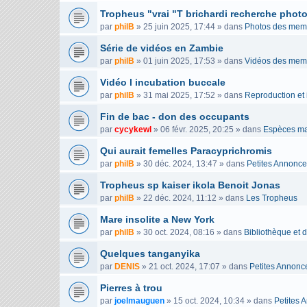
Tropheus "vrai "T brichardi recherche phot
par
philB
»
25 juin 2025, 17:44
» dans
Photos des mem
Série de vidéos en Zambie
par
philB
»
01 juin 2025, 17:53
» dans
Vidéos des mem
Vidéo l incubation buccale
par
philB
»
31 mai 2025, 17:52
» dans
Reproduction et 
Fin de bac - don des occupants
par
cycykewl
»
06 févr. 2025, 20:25
» dans
Espèces ma
Qui aurait femelles Paracyprichromis
par
philB
»
30 déc. 2024, 13:47
» dans
Petites Annonc
Tropheus sp kaiser ikola Benoit Jonas
par
philB
»
22 déc. 2024, 11:12
» dans
Les Tropheus
Mare insolite a New York
par
philB
»
30 oct. 2024, 08:16
» dans
Bibliothèque et 
Quelques tanganyika
par
DENIS
»
21 oct. 2024, 17:07
» dans
Petites Annonc
Pierres à trou
par
joelmauguen
»
15 oct. 2024, 10:34
» dans
Petites 