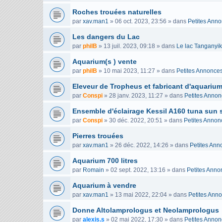
Roches trouées naturelles
par
xav.man1
»
06 oct. 2023, 23:56
» dans
Petites Ann
Les dangers du Lac
par
philB
»
13 juil. 2023, 09:18
» dans
Le lac Tanganyi
Aquarium(s ) vente
par
philB
»
10 mai 2023, 11:27
» dans
Petites Annonce
Eleveur de Tropheus et fabricant d'aquariu
par
Conspi
»
28 janv. 2023, 11:27
» dans
Petites Anno
Ensemble d'éclairage Kessil A160 tuna sun 
par
Conspi
»
30 déc. 2022, 20:51
» dans
Petites Annon
Pierres trouées
par
xav.man1
»
26 déc. 2022, 14:26
» dans
Petites Ann
Aquarium 700 litres
par
Romain
»
02 sept. 2022, 13:16
» dans
Petites Anno
Aquarium à vendre
par
xav.man1
»
13 mai 2022, 22:04
» dans
Petites Ann
Donne Altolamprologus et Neolamprologus
par
alexis.s
»
02 mai 2022, 17:30
» dans
Petites Anno