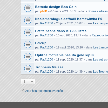
Batterie design Bon Coin
par
philB
»
07 mars 2021, 08:33
» dans
Bonnes adress
Neolamprologus daffodil Kambwimba F0
par
Pat41200
»
25 janv. 2021, 16:07
» dans
Les Lampro
Petite peche dans le 1200 litres
par
Pat41200
»
10 oct. 2020, 19:47
» dans
Reproduction
Leleupi
par
Pat41200
»
19 sept. 2020, 13:20
» dans
Les Lampro
Ophthalmotilapia nasuta gold kipilli
par
Pat41200
»
11 sept. 2020, 18:37
» dans
Les autres
Tropheus Malasa
par
Pat41200
»
11 sept. 2020, 14:39
» dans
Les Troph
Aller à la recherche avancée