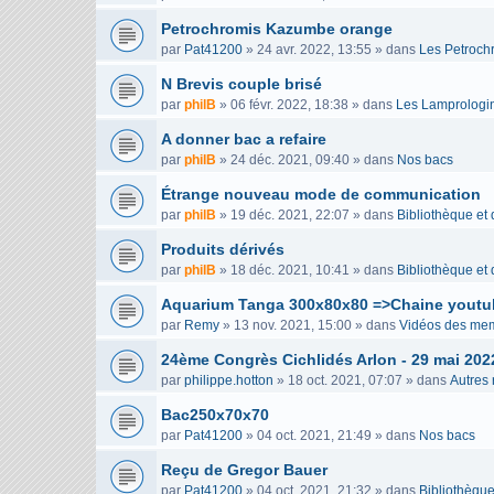
Petrochromis Kazumbe orange
par
Pat41200
»
24 avr. 2022, 13:55
» dans
Les Petroch
N Brevis couple brisé
par
philB
»
06 févr. 2022, 18:38
» dans
Les Lamprologi
A donner bac a refaire
par
philB
»
24 déc. 2021, 09:40
» dans
Nos bacs
Étrange nouveau mode de communication
par
philB
»
19 déc. 2021, 22:07
» dans
Bibliothèque et
Produits dérivés
par
philB
»
18 déc. 2021, 10:41
» dans
Bibliothèque et
Aquarium Tanga 300x80x80 =>Chaine youtu
par
Remy
»
13 nov. 2021, 15:00
» dans
Vidéos des me
24ème Congrès Cichlidés Arlon - 29 mai 202
par
philippe.hotton
»
18 oct. 2021, 07:07
» dans
Autres
Bac250x70x70
par
Pat41200
»
04 oct. 2021, 21:49
» dans
Nos bacs
Reçu de Gregor Bauer
par
Pat41200
»
04 oct. 2021, 21:32
» dans
Bibliothèque