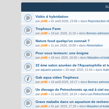
S
Vidéo d hybridation
par
philB
»
01 août 2026, 23:06
» dans
Reproduction et
Tropheus Farm
par
philB
»
18 juil. 2026, 11:16
» dans
Bonnes adresse
Nature food quelqu'un connait ?
par
philB
»
11 avr. 2026, 10:00
» dans
Alimentation
Pour vous lecteurs: une énigme
par
philB
»
19 nov. 2025, 19:28
» dans
Maladies et trai
22 éme salon azuréen de l'Aquariophilie et te
par
aquario-passion
»
20 sept. 2025, 21:04
» dans
Autr
Gab aqua video Tropheus
par
philB
»
16 août 2025, 16:17
» dans
Bonnes adress
Un élevage de Petrochromis sp.red á ciel ou
par
philB
»
11 août 2025, 18:24
» dans
Les Petrochrom
Grave maladie dans un aquarium de recherc
par
philB
»
01 juil. 2025, 17:20
» dans
Maladies et trai