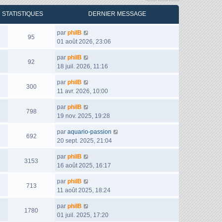
STATISTIQUES
DERNIER MESSAGE
D
par
philB
V
95
e
01 août 2026, 23:06
u
r
e
D
par
philB
n
V
92
s
e
18 juil. 2026, 11:16
i
u
r
e
e
D
par
philB
n
r
V
300
s
e
11 avr. 2026, 10:00
i
m
u
r
e
e
e
D
par
philB
n
r
V
798
s
s
e
19 nov. 2025, 19:28
i
m
u
s
r
e
e
e
a
D
par
aquario-passion
n
r
V
692
s
s
g
e
20 sept. 2025, 21:04
i
m
u
s
e
r
e
e
e
a
D
par
philB
n
r
V
3153
s
s
g
e
16 août 2025, 16:17
i
m
u
s
e
r
e
e
e
a
D
par
philB
n
r
V
713
s
s
g
e
11 août 2025, 18:24
i
m
u
s
e
r
e
e
e
a
D
par
philB
n
r
V
1780
s
s
g
e
01 juil. 2025, 17:20
i
m
u
s