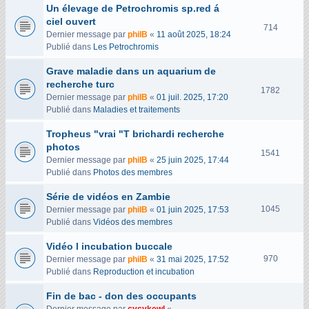
Un élevage de Petrochromis sp.red á
s
ciel ouvert
V
714
Dernier message par
philB
«
11 août 2025, 18:24
u
Publié dans
Les Petrochromis
e
s
Grave maladie dans un aquarium de
recherche turc
V
1782
Dernier message par
philB
«
01 juil. 2025, 17:20
u
Publié dans
Maladies et traitements
e
s
Tropheus "vrai "T brichardi recherche
photos
V
1541
Dernier message par
philB
«
25 juin 2025, 17:44
u
Publié dans
Photos des membres
e
s
Série de vidéos en Zambie
V
1045
Dernier message par
philB
«
01 juin 2025, 17:53
u
Publié dans
Vidéos des membres
e
Vidéo l incubation buccale
s
V
970
Dernier message par
philB
«
31 mai 2025, 17:52
u
Publié dans
Reproduction et incubation
e
Fin de bac - don des occupants
s