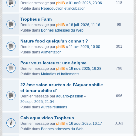
V
118
Dernier message par
philB
«
01 août 2026, 23:06
u
Publié dans
Reproduction et incubation
e
Tropheus Farm
s
V
98
Dernier message par
philB
«
18 juil. 2026, 11:16
u
Publié dans
Bonnes adresses du Web
e
Nature food quelqu'un connait ?
s
V
301
Dernier message par
philB
«
11 avr. 2026, 10:00
u
Publié dans
Alimentation
e
Pour vous lecteurs: une énigme
s
V
798
Dernier message par
philB
«
19 nov. 2025, 19:28
u
Publié dans
Maladies et traitements
e
22 éme salon azuréen de l'Aquariophilie
s
et terrariophilie d'
V
696
Dernier message par
aquario-passion
«
u
20 sept. 2025, 21:04
e
Publié dans
Autres réunions
s
Gab aqua video Tropheus
V
3163
Dernier message par
philB
«
16 août 2025, 16:17
u
Publié dans
Bonnes adresses du Web
e