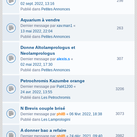
V
256
02 sept. 2022, 13:16
u
Publié dans
Petites Annonces
e
s
Aquarium à vendre
Dernier message par
xav.man1
«
V
263
13 mai 2022, 22:04
u
Publié dans
Petites Annonces
e
s
Donne Altolamprologus et
Neolamprologus
V
307
Dernier message par
alexis.s
«
u
02 mai 2022, 17:30
e
Publié dans
Petites Annonces
s
Petrochromis Kazumbe orange
Dernier message par
Pat41200
«
V
3206
24 avr. 2022, 13:55
u
Publié dans
Les Petrochromis
e
s
N Brevis couple brisé
V
3073
Dernier message par
philB
«
06 févr. 2022, 18:38
u
Publié dans
Les Lamprologini
e
A donner bac a refaire
s
V
3982
Dernier message par
philB
«
24 déc. 2021, 09:40