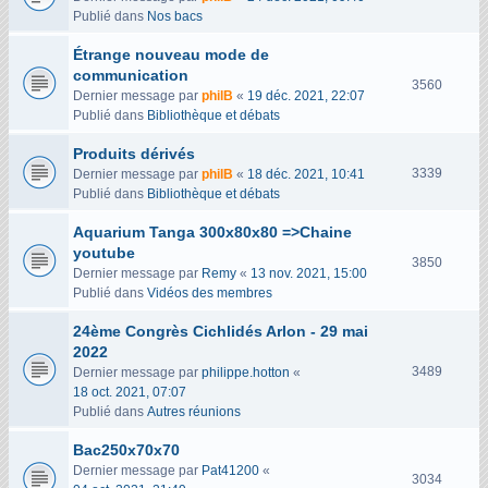
u
Publié dans
Nos bacs
e
Étrange nouveau mode de
s
communication
V
3560
Dernier message par
philB
«
19 déc. 2021, 22:07
u
Publié dans
Bibliothèque et débats
e
s
Produits dérivés
V
3339
Dernier message par
philB
«
18 déc. 2021, 10:41
u
Publié dans
Bibliothèque et débats
e
Aquarium Tanga 300x80x80 =>Chaine
s
youtube
V
3850
Dernier message par
Remy
«
13 nov. 2021, 15:00
u
Publié dans
Vidéos des membres
e
s
24ème Congrès Cichlidés Arlon - 29 mai
2022
V
3489
Dernier message par
philippe.hotton
«
u
18 oct. 2021, 07:07
e
Publié dans
Autres réunions
s
Bac250x70x70
Dernier message par
Pat41200
«
V
3034