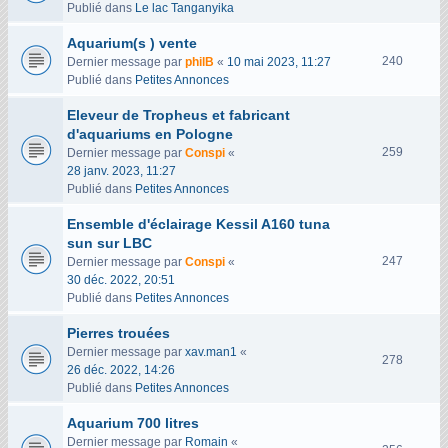
u
Publié dans
Le lac Tanganyika
e
Aquarium(s ) vente
s
V
240
Dernier message par
philB
«
10 mai 2023, 11:27
u
Publié dans
Petites Annonces
e
Eleveur de Tropheus et fabricant
s
d'aquariums en Pologne
V
259
Dernier message par
Conspi
«
u
28 janv. 2023, 11:27
e
Publié dans
Petites Annonces
s
Ensemble d'éclairage Kessil A160 tuna
sun sur LBC
V
247
Dernier message par
Conspi
«
u
30 déc. 2022, 20:51
e
Publié dans
Petites Annonces
s
Pierres trouées
Dernier message par
xav.man1
«
V
278
26 déc. 2022, 14:26
u
Publié dans
Petites Annonces
e
s
Aquarium 700 litres
Dernier message par
Romain
«