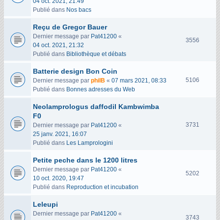
04 oct. 2021, 21:49
u
Publié dans
Nos bacs
e
s
Reçu de Gregor Bauer
Dernier message par
Pat41200
«
V
3556
04 oct. 2021, 21:32
u
Publié dans
Bibliothèque et débats
e
s
Batterie design Bon Coin
V
5106
Dernier message par
philB
«
07 mars 2021, 08:33
u
Publié dans
Bonnes adresses du Web
e
Neolamprologus daffodil Kambwimba
s
F0
V
3731
Dernier message par
Pat41200
«
u
25 janv. 2021, 16:07
e
Publié dans
Les Lamprologini
s
Petite peche dans le 1200 litres
Dernier message par
Pat41200
«
V
5202
10 oct. 2020, 19:47
u
Publié dans
Reproduction et incubation
e
s
Leleupi
Dernier message par
Pat41200
«
V
3743