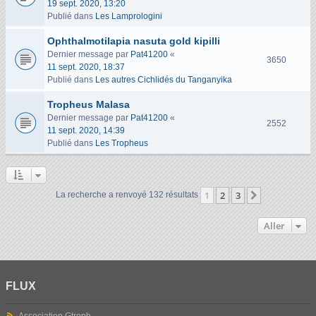
19 sept. 2020, 13:20
u
Publié dans
Les Lamprologini
e
s
Ophthalmotilapia nasuta gold kipilli
Dernier message par
Pat41200
«
V
3650
11 sept. 2020, 18:37
u
Publié dans
Les autres Cichlidés du Tanganyika
e
s
Tropheus Malasa
Dernier message par
Pat41200
«
V
2552
11 sept. 2020, 14:39
u
Publié dans
Les Tropheus
e
s
1
2
3
Suivant
La recherche a renvoyé 132 résultats
Aller
FLUX