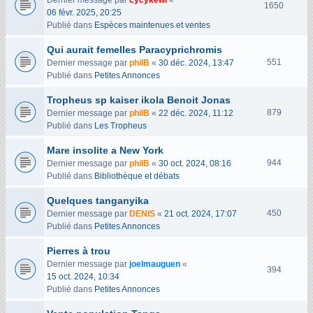
Dernier message par
cycykewl
«
V
1650
06 févr. 2025, 20:25
u
Publié dans
Espèces maintenues et ventes
e
s
Qui aurait femelles Paracyprichromis
V
551
Dernier message par
philB
«
30 déc. 2024, 13:47
u
Publié dans
Petites Annonces
e
Tropheus sp kaiser ikola Benoit Jonas
s
V
879
Dernier message par
philB
«
22 déc. 2024, 11:12
u
Publié dans
Les Tropheus
e
Mare insolite a New York
s
V
944
Dernier message par
philB
«
30 oct. 2024, 08:16
u
Publié dans
Bibliothèque et débats
e
Quelques tanganyika
s
V
450
Dernier message par
DENIS
«
21 oct. 2024, 17:07
u
Publié dans
Petites Annonces
e
Pierres à trou
s
Dernier message par
joelmauguen
«
V
394
15 oct. 2024, 10:34
u
Publié dans
Petites Annonces
e
s