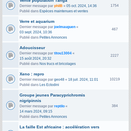
Vente population Tanga
V
1754
Dernier message par
philB
«
05 oct. 2024, 14:36
u
Publié dans
Espèces maintenues et ventes
e
Verre et aquarium
s
Dernier message par
joelmauguen
«
V
467
03 sept. 2024, 10:36
u
Publié dans
Petites Annonces
e
s
Adoucisseur
Dernier message par
titou13004
«
V
2227
15 août 2024, 20:32
u
Publié dans
Nos trucs et bricolages
e
s
Xeno : repro
V
10219
Dernier message par
geo48
«
18 juil. 2024, 11:01
u
Publié dans
Les Ectodini
e
Groupe jeunes Paracyprichromis
s
nigripinnis
V
384
Dernier message par
reptilo
«
u
14 mars 2024, 09:15
e
Publié dans
Petites Annonces
s
La faille Est africaine : accélération vers