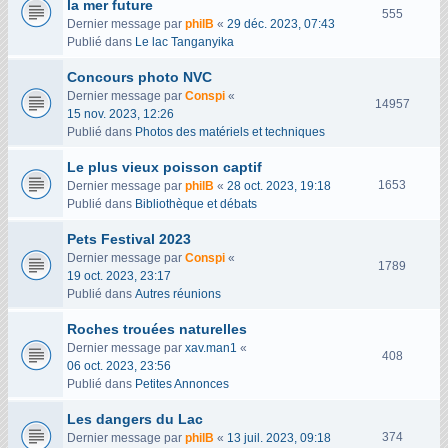
la mer future
V
555
Dernier message par
philB
«
29 déc. 2023, 07:43
u
Publié dans
Le lac Tanganyika
e
s
Concours photo NVC
Dernier message par
Conspi
«
V
14957
15 nov. 2023, 12:26
u
Publié dans
Photos des matériels et techniques
e
s
Le plus vieux poisson captif
V
1653
Dernier message par
philB
«
28 oct. 2023, 19:18
u
Publié dans
Bibliothèque et débats
e
Pets Festival 2023
s
Dernier message par
Conspi
«
V
1789
19 oct. 2023, 23:17
u
Publié dans
Autres réunions
e
s
Roches trouées naturelles
Dernier message par
xav.man1
«
V
408
06 oct. 2023, 23:56
u
Publié dans
Petites Annonces
e
s
Les dangers du Lac
V
374
Dernier message par
philB
«
13 juil. 2023, 09:18