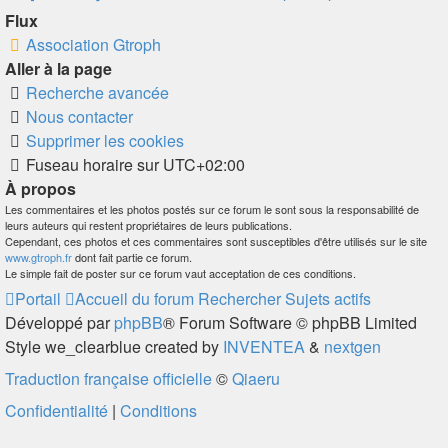
Flux
Association Gtroph
Aller à la page
Recherche avancée
Nous contacter
Supprimer les cookies
Fuseau horaire sur
UTC+02:00
À propos
Les commentaires et les photos postés sur ce forum le sont sous la responsabilité de
leurs auteurs qui restent propriétaires de leurs publications.
Cependant, ces photos et ces commentaires sont susceptibles d'être utilisés sur le site
www.gtroph.fr
dont fait partie ce forum.
Le simple fait de poster sur ce forum vaut acceptation de ces conditions.
Portail
Accueil du forum
Rechercher
Sujets actifs
Développé par
phpBB
® Forum Software © phpBB Limited
Style we_clearblue created by
INVENTEA
&
nextgen
Traduction française officielle
©
Qiaeru
Confidentialité
|
Conditions