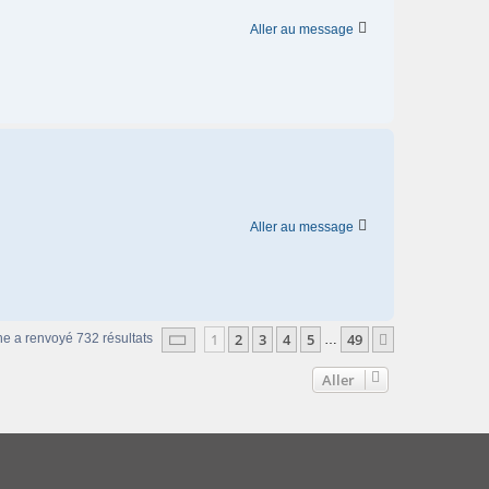
Aller au message
Aller au message
Page
1
sur
49
1
2
3
4
5
49
Suivant
he a renvoyé 732 résultats
…
Aller