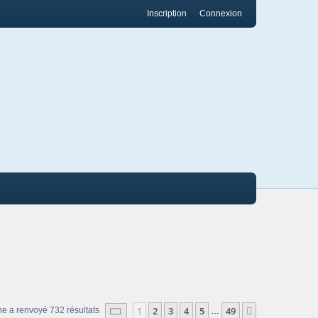
Inscription
Connexion
Page
1
sur
49
1
2
3
4
5
49
Suivant
he a renvoyé 732 résultats
…