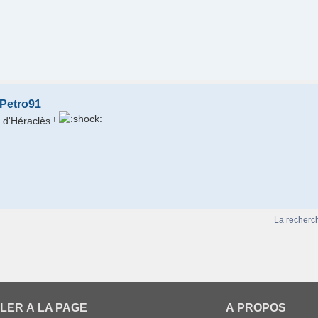
 Petro91
 d'Héraclès !
La recherc
LER À LA PAGE
À PROPOS