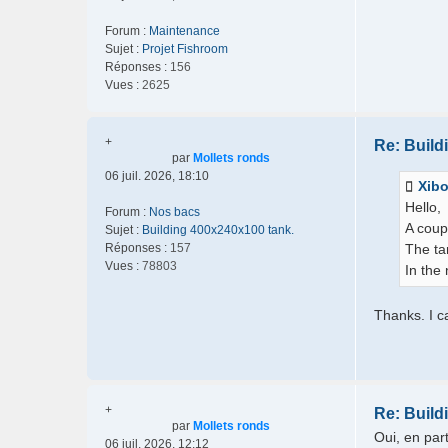
Forum :
Maintenance
Sujet :
Projet Fishroom
Réponses :
156
Vues :
2625
+
Re: Build
par
Mollets ronds
06 juil. 2026, 18:10
Xib
Hello,
Forum :
Nos bacs
A coup
Sujet :
Building 400x240x100 tank.
Réponses :
157
The ta
Vues :
78803
In the
Thanks. I c
+
Re: Build
par
Mollets ronds
Oui, en par
06 juil. 2026, 12:12