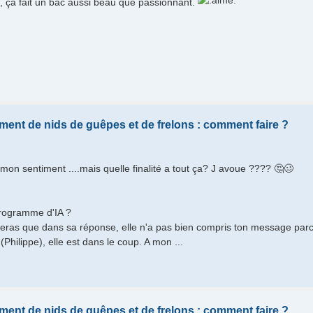
, ça fait un bac aussi beau que passionnant.
ement de nids de guêpes et de frelons : comment faire ?
 mon sentiment ....mais quelle finalité a tout ça? J avoue ???? 🤔🥴
programme d'IA ?
ras que dans sa réponse, elle n'a pas bien compris ton message parce 
(Philippe), elle est dans le coup. A mon ...
ement de nids de guêpes et de frelons : comment faire ?