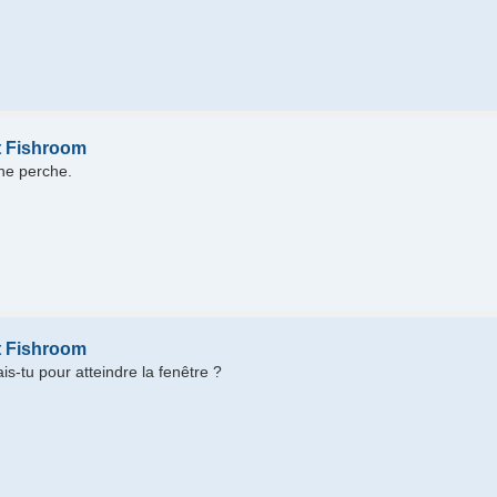
t Fishroom
une perche.
t Fishroom
s-tu pour atteindre la fenêtre ?