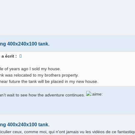
ing 400x240x100 tank.
o
a écrit :
le of years ago I sold my house.
nk was relocated to my brothers property.
 near future the tank will be placed in my new house.
an’t wait to see how the adventure continues.
ing 400x240x100 tank.
ticulier ceux, comme moi, qui n'ont jamais vu les vidéos de ce fantasti