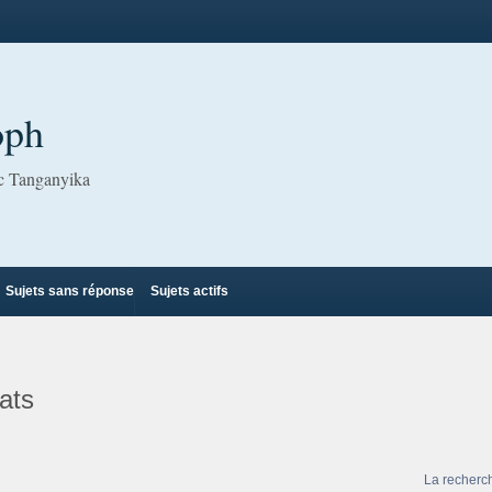
oph
ac Tanganyika
Sujets sans réponse
Sujets actifs
ats
La recherc