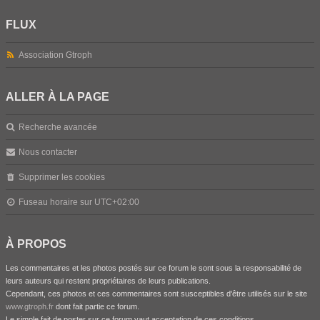
FLUX
Association Gtroph
ALLER À LA PAGE
Recherche avancée
Nous contacter
Supprimer les cookies
Fuseau horaire sur
UTC+02:00
À PROPOS
Les commentaires et les photos postés sur ce forum le sont sous la responsabilité de
leurs auteurs qui restent propriétaires de leurs publications.
Cependant, ces photos et ces commentaires sont susceptibles d'être utilisés sur le site
www.gtroph.fr
dont fait partie ce forum.
Le simple fait de poster sur ce forum vaut acceptation de ces conditions.