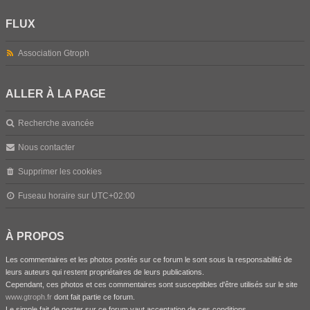
FLUX
Association Gtroph
ALLER À LA PAGE
Recherche avancée
Nous contacter
Supprimer les cookies
Fuseau horaire sur
UTC+02:00
À PROPOS
Les commentaires et les photos postés sur ce forum le sont sous la responsabilité de
leurs auteurs qui restent propriétaires de leurs publications.
Cependant, ces photos et ces commentaires sont susceptibles d'être utilisés sur le site
www.gtroph.fr
dont fait partie ce forum.
Le simple fait de poster sur ce forum vaut acceptation de ces conditions.