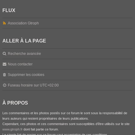
FLUX
Association Gtroph
ALLER À LA PAGE
Recherche avancée
Nous contacter
Supprimer les cookies
Fuseau horaire sur
UTC+02:00
À PROPOS
Les commentaires et les photos postés sur ce forum le sont sous la responsabilité de
leurs auteurs qui restent propriétaires de leurs publications.
Cependant, ces photos et ces commentaires sont susceptibles d'être utilisés sur le site
www.gtroph.fr
dont fait partie ce forum.
Le simple fait de poster sur ce forum vaut acceptation de ces conditions.