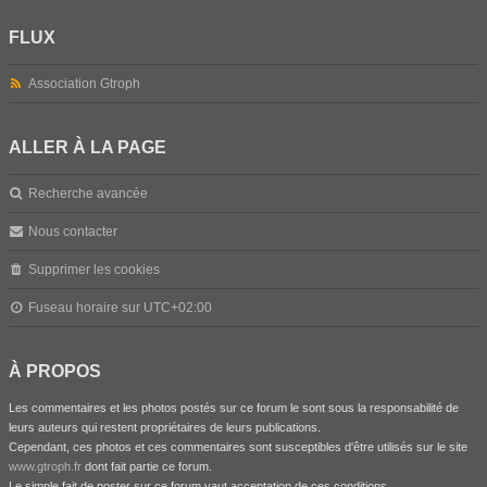
FLUX
Association Gtroph
ALLER À LA PAGE
Recherche avancée
Nous contacter
Supprimer les cookies
Fuseau horaire sur
UTC+02:00
À PROPOS
Les commentaires et les photos postés sur ce forum le sont sous la responsabilité de
leurs auteurs qui restent propriétaires de leurs publications.
Cependant, ces photos et ces commentaires sont susceptibles d'être utilisés sur le site
www.gtroph.fr
dont fait partie ce forum.
Le simple fait de poster sur ce forum vaut acceptation de ces conditions.