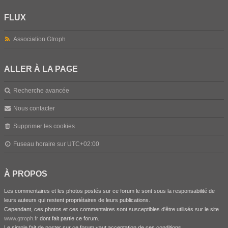
FLUX
Association Gtroph
ALLER À LA PAGE
Recherche avancée
Nous contacter
Supprimer les cookies
Fuseau horaire sur
UTC+02:00
À PROPOS
Les commentaires et les photos postés sur ce forum le sont sous la responsabilité de
leurs auteurs qui restent propriétaires de leurs publications.
Cependant, ces photos et ces commentaires sont susceptibles d'être utilisés sur le site
www.gtroph.fr
dont fait partie ce forum.
Le simple fait de poster sur ce forum vaut acceptation de ces conditions.